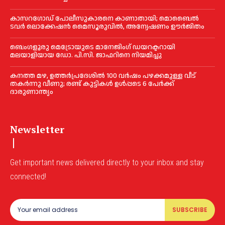
കാസറഗോഡ്‌ പോലീസുകാരനെ കാണാതായി; മൊബൈൽ
ടവർ ലൊക്കേഷൻ മൈസൂരുവിൽ, അന്വേഷണം ഊർജിതം
ബെംഗളൂരു മെട്രോയുടെ മാനേജിംഗ് ഡയറക്ടറായി
മലയാളിയായ ഡോ. പി.സി. ജാഫറിനെ നിയമിച്ചു
കനത്ത മഴ, ഉത്തര്‍പ്രദേശില്‍ 100 വർഷം പഴക്കമുള്ള വീട്
തകർന്നു വീണു; രണ്ട് കുട്ടികള്‍ ഉള്‍പ്പടെ 6 പേര്‍ക്ക്
ദാരുണാന്ത്യം
Newsletter
Get important news delivered directly to your inbox and stay
connected!
SUBSCRIBE