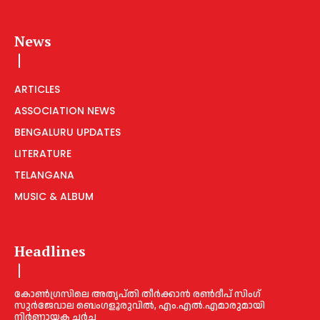
News
ARTICLES
ASSOCIATION NEWS
BENGALURU UPDATES
LITERATURE
TELANGANA
MUSIC & ALBUM
Headlines
കോൺഗ്രസിലെ അതൃപ്തി തീർക്കാൻ രൺദീപ് സിംഗ്
സുര്‍ജേവാല ബെംഗളൂരുവിൽ, എം.എൽ.എമാരുമായി
നിർണായക ചർച്ച