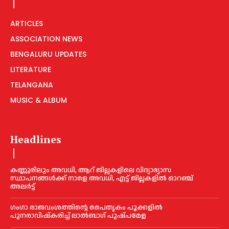
ARTICLES
ASSOCIATION NEWS
BENGALURU UPDATES
LITERATURE
TELANGANA
MUSIC & ALBUM
Headlines
കണ്ണൂരിലും അവധി, ആറ് ജില്ലകളിലെ വിദ്യാഭ്യാസ
സ്ഥാപനങ്ങൾക്ക് നാളെ അവധി, എട്ട് ജില്ലകളിൽ ഓറഞ്ച്
അലർട്ട്
ഗംഗാ രാജവംശത്തിന്റെ പൈതൃകം പൂക്കളിൽ
പുനരാവിഷ്‌കരിച്ച് ലാൽബാഗ് പുഷ്പമേള