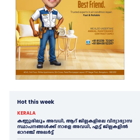
Hot this week
KERALA
കണ്ണൂരിലും അവധി, ആറ് ജില്ലകളിലെ വിദ്യാഭ്യാസ
സ്ഥാപനങ്ങൾക്ക് നാളെ അവധി, എട്ട് ജില്ലകളിൽ
ഓറഞ്ച് അലർട്ട്