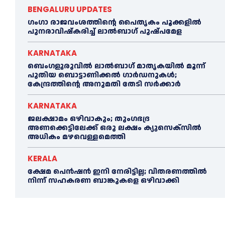
BENGALURU UPDATES
ഗംഗാ രാജവംശത്തിന്റെ പൈതൃകം പൂക്കളിൽ
പുനരാവിഷ്‌കരിച്ച് ലാൽബാഗ് പുഷ്പമേള
KARNATAKA
ബെംഗളൂരുവിൽ ലാൽബാഗ് മാതൃകയിൽ മൂന്ന്
പുതിയ ബൊട്ടാണിക്കൽ ഗാർഡനുകൾ;
കേന്ദ്രത്തിന്റെ അനുമതി തേടി സർക്കാർ
KARNATAKA
ജലക്ഷാമം ഒഴിവാകും; തുംഗഭദ്ര
അണക്കെട്ടിലേക്ക് ഒരു ലക്ഷം ക്യുസെക്സില്‍
അധികം മഴവെള്ളമെത്തി
KERALA
ക്ഷേമ പെൻഷൻ ഇനി നേരിട്ടില്ല; വിതരണത്തിൽ
നിന്ന് സഹകരണ ബാങ്കുകളെ ഒഴിവാക്കി