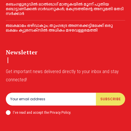
ബെംഗളൂരുവിൽ ലാൽബാഗ് മാതൃകയിൽ മൂന്ന് പുതിയ
ബൊട്ടാണിക്കൽ ഗാർഡനുകൾ; കേന്ദ്രത്തിന്റെ അനുമതി തേടി
സർക്കാർ
ജലക്ഷാമം ഒഴിവാകും; തുംഗഭദ്ര അണക്കെട്ടിലേക്ക് ഒരു
ലക്ഷം ക്യുസെക്സില്‍ അധികം മഴവെള്ളമെത്തി
Newsletter
Get important news delivered directly to your inbox and stay
connected!
SUBSCRIBE
I've read and accept the Privacy Policy.