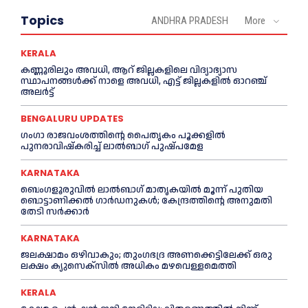
Topics
ANDHRA PRADESH
More
KERALA
കണ്ണൂരിലും അവധി, ആറ് ജില്ലകളിലെ വിദ്യാഭ്യാസ
സ്ഥാപനങ്ങൾക്ക് നാളെ അവധി, എട്ട് ജില്ലകളിൽ ഓറഞ്ച്
അലർട്ട്
BENGALURU UPDATES
ഗംഗാ രാജവംശത്തിന്റെ പൈതൃകം പൂക്കളിൽ
പുനരാവിഷ്‌കരിച്ച് ലാൽബാഗ് പുഷ്പമേള
KARNATAKA
ബെംഗളൂരുവിൽ ലാൽബാഗ് മാതൃകയിൽ മൂന്ന് പുതിയ
ബൊട്ടാണിക്കൽ ഗാർഡനുകൾ; കേന്ദ്രത്തിന്റെ അനുമതി
തേടി സർക്കാർ
KARNATAKA
ജലക്ഷാമം ഒഴിവാകും; തുംഗഭദ്ര അണക്കെട്ടിലേക്ക് ഒരു
ലക്ഷം ക്യുസെക്സില്‍ അധികം മഴവെള്ളമെത്തി
KERALA