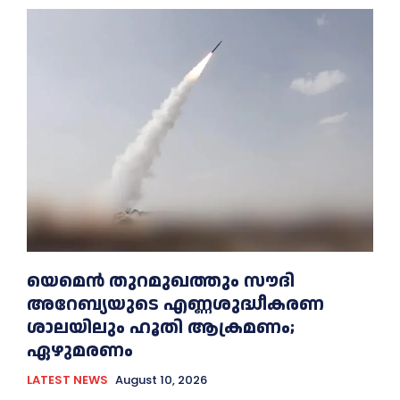
യെമെൻ തുറമുഖത്തും സൗദി
അറേബ്യയുടെ എണ്ണശുദ്ധീകരണ
ശാലയിലും ഹൂതി ആക്രമണം;
ഏഴുമരണം
LATEST NEWS
August 10, 2026