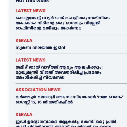
Hot this week
LATEST NEWS
കൊല്ലങ്കോട്ട് വാട്ടര്‍ ടാങ്ക് പൊളിക്കുന്നതിനിടെ
അപകടം: വീടിന്റെ ഒരു ഭാഗവും വില്ലേജ്
ഓഫീസിന്റെ മതിലും തകര്‍ന്നു
KERALA
സ്വ‍‍ർണ വിലയില്‍ ഇടിവ്
LATEST NEWS
തമിഴ് തായ് വാഴ്ത്ത് ആദ്യം ആലപിക്കും:
മുഖ്യമന്ത്രി വിജയ് അവതരിപ്പിച്ച പ്രമേയം
അംഗീകരിച്ച്‌ നിയമസഭ
ASSOCIATION NEWS
വർത്തൂർ മലയാളി അസോസിയേഷന്‍ ‘നമ്മ ഓണം’
ഓഗസ്റ്റ് 15, 16 തീയതികളിൽ
KERALA
ഇഡി ഉദ്യോഗസ്ഥരെ ആക്രമിച്ച കേസ്: ഒരു പ്രതി
കൂടി പിടിയിലായി, അറസ്റ്റ് ചെയ്തത് ചെന്നൈ