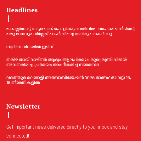
Headlines
കൊല്ലങ്കോട്ട് വാട്ടര്‍ ടാങ്ക് പൊളിക്കുന്നതിനിടെ അപകടം: വീടിന്റെ
ഒരു ഭാഗവും വില്ലേജ് ഓഫീസിന്റെ മതിലും തകര്‍ന്നു
സ്വ‍‍ർണ വിലയില്‍ ഇടിവ്
തമിഴ് തായ് വാഴ്ത്ത് ആദ്യം ആലപിക്കും: മുഖ്യമന്ത്രി വിജയ്
അവതരിപ്പിച്ച പ്രമേയം അംഗീകരിച്ച്‌ നിയമസഭ
വർത്തൂർ മലയാളി അസോസിയേഷന്‍ ‘നമ്മ ഓണം’ ഓഗസ്റ്റ് 15,
16 തീയതികളിൽ
Newsletter
Get important news delivered directly to your inbox and stay
connected!