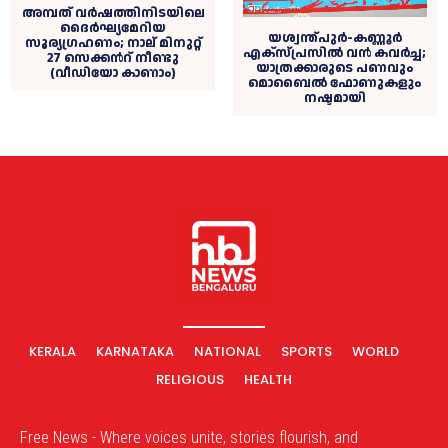
അമ്പത് വ‍ര്‍ഷത്തിനിടയിലെ
ദൈര്‍ഘ്യമേറിയ
യശ്വന്ത്പുർ-കണ്ണൂർ
സൂര്യഗ്രഹണം; നാല് മിനുറ്റ്
എക്സ്പ്രസിൽ വൻ കവർച്ച;
27 സെക്കൻറ് നീണ്ടു
യാത്രക്കാരുടെ പണവും
(വീഡിയോ കാണാം)
മൊബൈൽ ഫോണുകളും
നഷ്ടമായി
KERALA
KARNATAKA
NATIONAL
SPORTS
WORLD
RELIGIOUS
HEALTH
Free News - Where voices unite, stories flourish, and