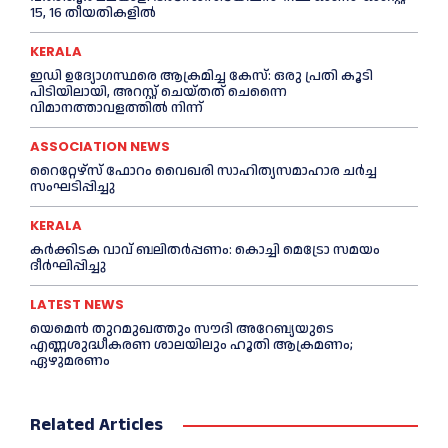
15, 16 തീയതികളിൽ
KERALA
ഇഡി ഉദ്യോഗസ്ഥരെ ആക്രമിച്ച കേസ്: ഒരു പ്രതി കൂടി
പിടിയിലായി, അറസ്റ്റ് ചെയ്തത് ചെന്നൈ
വിമാനത്താവളത്തില്‍ നിന്ന്
ASSOCIATION NEWS
റൈറ്റേഴ്സ് ഫോറം വൈഖരി സാഹിത്യസമാഹാര ചർച്ച
സംഘടിപ്പിച്ചു
KERALA
കര്‍ക്കിടക വാവ് ബലിതര്‍പ്പണം: കൊച്ചി മെട്രോ സമയം
ദീര്‍ഘിപ്പിച്ചു
LATEST NEWS
യെമെൻ തുറമുഖത്തും സൗദി അറേബ്യയുടെ
എണ്ണശുദ്ധീകരണ ശാലയിലും ഹൂതി ആക്രമണം;
ഏഴുമരണം
Related Articles