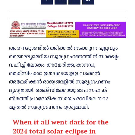
അര നൂറ്റാണ്ടില്‍ ഒരിക്കല്‍ നടക്കുന്ന ഏറ്റവും
ദൈര്‍ഘ്യമേറിയ സൂര്യഗ്രഹണത്തിന് സാക്ഷ്യം
വഹിച്ച്‌ ലോകം. അമേരിക്ക, കാനഡ,
മെക്സിക്കോ ഉള്‍പ്പടെയുള്ള വടക്കൻ
അമേരിക്കന്‍ രാജ്യങ്ങളില്‍ സൂര്യഗ്രഹണം
ദൃശ്യമായി. മെക്സിക്കോയുടെ പസഫിക്
തീരത്ത് പ്രാദേശിക സമയം രാവിലെ 11.07
മുതല്‍ സൂര്യഗ്രഹണം ദൃശ്യമായി.
When it all went dark for the
2024 total solar eclipse in