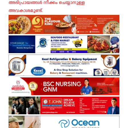
അഭിപ്രായങ്ങൾ നീക്കം ചെയ്യാനുള്ള
അവകാശമുണ്ട്.