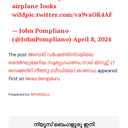
airplane looks
wild
pic.twitter.com/va9vaOK4AF
— John Pompliano
(@JohnPompliano)
April 8, 2024
The post
അമ്പത് വ‍ര്‍ഷത്തിനിടയിലെ
ദൈര്‍ഘ്യമേറിയ സൂര്യഗ്രഹണം; നാല് മിനുറ്റ് 27
സെക്കൻറ് നീണ്ടു (വീഡിയോ കാണാം)
appeared
first on
News Bengaluru
.
Powered by
WPeMatico
ന്യൂസ് ബെംഗളൂരു ഇനി