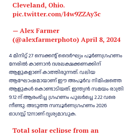
Cleveland, Ohio.
pic.twitter.com/l4w9ZZAy3c
— Alex Farmer
(@alexfarmerphoto)
April 8, 2024
4 മിനിറ്റ് 27 സെക്കന്റ് ദൈർഘ്യം പൂർണഗ്രഹണം
നേരില്‍ കാണാൻ ദശലക്ഷക്കണക്കിന്
ആളുകളാണ് കാത്തിരുന്നത്. വലിയ
ആഘോഷമായാണ് ഈ അപൂർവ നിമിഷത്തെ
ആളുകള്‍ കൊണ്ടാടിയത്. ഇന്ത്യന്‍ സമയം രാത്രി
9.12 ന് ആരംഭിച്ച ഗ്രഹണം പുലർച്ചെ 2.22 വരെ
നീണ്ടു. അടുത്ത സമ്പൂര്‍ണഗ്രഹണം 2026
ഓഗസ്റ്റ് 12നാണ് ദൃശ്യമാവുക.
Total solar eclipse from an