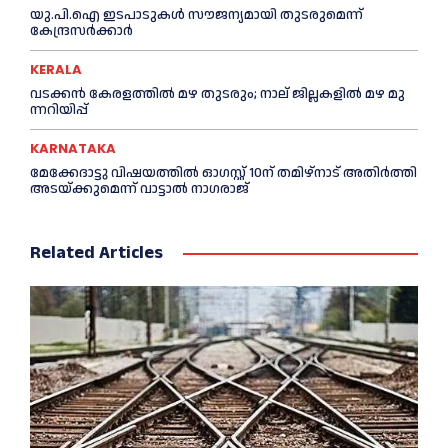
യു.പി.ഐ ഇടപാടുകൾ സൗജന്യമായി തുടരുമെന്ന്
കേന്ദ്രസർക്കാർ
KERALA
വ​ട​ക്ക​ൻ കേരളത്തില്‍ മഴ തുടരും; നാ​ല് ജി​ല്ല​ക​ളി​ൽ മ​ഴ മു​
ന്ന​റി​യി​പ്പ്
KARNATAKA
മേക്കേദാട്ടു വിഷയത്തിൽ ഓഗസ്റ്റ് 10ന് തമിഴ്നാട് അതിർത്തി
അടയ്ക്കുമെന്ന് വാട്ടാൽ നാഗരാജ്
Related Articles