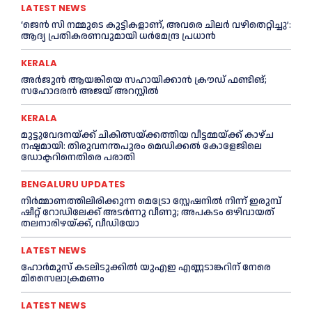
LATEST NEWS
‘ജെൻ സി നമ്മുടെ കുട്ടികളാണ്, അവരെ ചിലര്‍ വഴിതെറ്റിച്ചു’:
ആദ്യ പ്രതികരണവുമായി ധര്‍മേന്ദ്ര പ്രധാൻ
KERALA
അര്‍ജുന്‍ ആയങ്കിയെ സഹായിക്കാൻ ക്രൗഡ് ഫണ്ടിങ്;
സഹോദരന്‍ അജയ് അറസ്റ്റില്‍
KERALA
മുട്ടുവേദനയ്ക്ക് ചികിത്സയ്ക്കത്തിയ വീട്ടമ്മയ്ക്ക് കാഴ്ച
നഷ്ടമായി: തിരുവനന്തപുരം മെഡിക്കല്‍ കോളേജിലെ
ഡോക്ടറിനെതിരെ പരാതി
BENGALURU UPDATES
നിർമ്മാണത്തിലിരിക്കുന്ന മെട്രോ സ്റ്റേഷനിൽ നിന്ന് ഇരുമ്പ്
ഷീറ്റ് റോഡിലേക്ക് അടർന്നു വീണു; അപകടം ഒഴിവായത്
തലനാരിഴയ്ക്ക്, വീഡിയോ
LATEST NEWS
ഹോര്‍മുസ് കടലിടുക്കില്‍ യുഎഇ എണ്ണടാങ്കറിന് നേരെ
മിസൈലാക്രമണം
LATEST NEWS