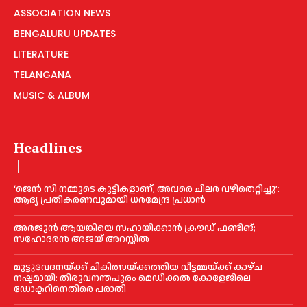
ASSOCIATION NEWS
BENGALURU UPDATES
LITERATURE
TELANGANA
MUSIC & ALBUM
Headlines
‘ജെൻ സി നമ്മുടെ കുട്ടികളാണ്, അവരെ ചിലര്‍ വഴിതെറ്റിച്ചു’:
ആദ്യ പ്രതികരണവുമായി ധര്‍മേന്ദ്ര പ്രധാൻ
അര്‍ജുന്‍ ആയങ്കിയെ സഹായിക്കാൻ ക്രൗഡ് ഫണ്ടിങ്;
സഹോദരന്‍ അജയ് അറസ്റ്റില്‍
മുട്ടുവേദനയ്ക്ക് ചികിത്സയ്ക്കത്തിയ വീട്ടമ്മയ്ക്ക് കാഴ്ച
നഷ്ടമായി: തിരുവനന്തപുരം മെഡിക്കല്‍ കോളേജിലെ
ഡോക്ടറിനെതിരെ പരാതി