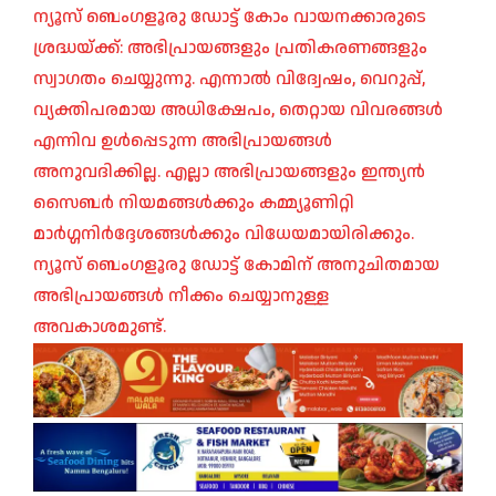
ന്യൂസ് ബെംഗളൂരു ഡോട്ട് കോം വായനക്കാരുടെ
ശ്രദ്ധയ്ക്ക്: അഭിപ്രായങ്ങളും പ്രതികരണങ്ങളും
സ്വാഗതം ചെയ്യുന്നു. എന്നാൽ വിദ്വേഷം, വെറുപ്പ്,
വ്യക്തിപരമായ അധിക്ഷേപം, തെറ്റായ വിവരങ്ങൾ
എന്നിവ ഉൾപ്പെടുന്ന അഭിപ്രായങ്ങൾ
അനുവദിക്കില്ല. എല്ലാ അഭിപ്രായങ്ങളും ഇന്ത്യൻ
സൈബർ നിയമങ്ങൾക്കും കമ്മ്യൂണിറ്റി
മാർഗ്ഗനിർദ്ദേശങ്ങൾക്കും വിധേയമായിരിക്കും.
ന്യൂസ് ബെംഗളൂരു ഡോട്ട് കോമിന് അനുചിതമായ
അഭിപ്രായങ്ങൾ നീക്കം ചെയ്യാനുള്ള
അവകാശമുണ്ട്.