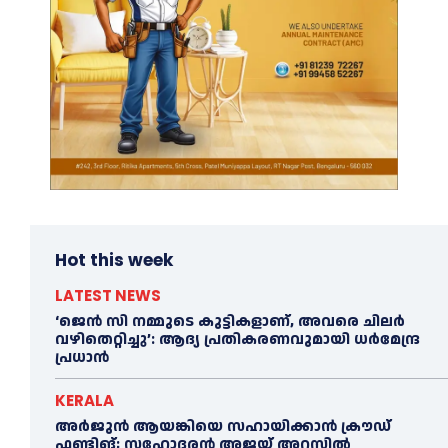
Hot this week
LATEST NEWS
‘ജെൻ സി നമ്മുടെ കുട്ടികളാണ്, അവരെ ചിലര്‍
വഴിതെറ്റിച്ചു’: ആദ്യ പ്രതികരണവുമായി ധര്‍മേന്ദ്ര
പ്രധാൻ
KERALA
അര്‍ജുന്‍ ആയങ്കിയെ സഹായിക്കാൻ ക്രൗഡ്
ഫണ്ടിങ്; സഹോദരന്‍ അജയ് അറസ്റ്റില്‍