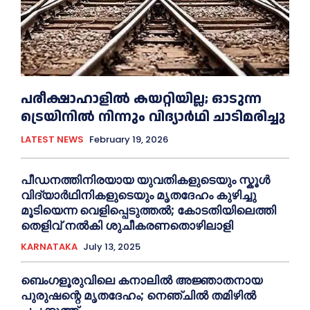
പരീക്ഷാഹാളിൽ കയറ്റിയില്ല; ഓടുന്ന
ട്രെയിനിൽ നിന്നും വിദ്യാർഥി ചാടിമരിച്ചു
LATEST NEWS
February 19, 2026
പീഡനത്തിനിരയായ യുവതികളുടെയും സ്കൂൾ
വിദ്യാർഥിനികളുടെയും മൃതദേഹം കുഴിച്ചു
മൂടിയെന്ന വെളിപ്പെടുത്തൽ; കോടതിയിലെത്തി
തെളിവ് നൽകി ശുചീകരണതൊഴിലാളി
KARNATAKA
July 13, 2025
ബെംഗളൂരുവിലെ കനാലിൽ അജ്ഞാതനായ
പുരുഷന്റെ മൃതദേഹം; നെഞ്ചിൽ തമിഴിൽ