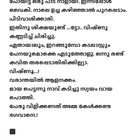
പോയിട്ട് ഒരു പാട് നാളായി. ഇന്നിപ്പോള്‍
വൈകി. നാലെ ഉച്ച കഴിഞ്ഞാല്‍ പുറപ്പെടാം.
പിടിവാശിക്കാരി.
ഇതിനു ശിക്ഷയുണ്ട് …ട്ടോ.. വിഷ്ണു
കണ്ണടിച്ച് ചിരിച്ചു.
ഏതായാലും, ഇറങ്ങുമ്പോ കടലാസ്സും
പേനയുമൊക്കെ എടുത്തോളൂ. ഒന്നു രണ്ട്
കവിത തരപ്പെടാതിരിക്കില്ല്യാ.
വിഷ്ണൂ…!
വരാന്തയില്‍ ആളനക്കം.
മായ പെട്ടന്നു നാവ് കടിച്ചു സ്വയം വായ
പൊത്തി.
പേരു വിളിക്കണത് അമ്മ കേള്‍ക്കണ്ട
ഭഗവാനെ.!