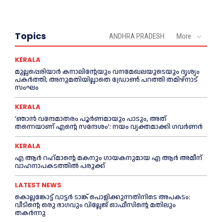
Topics
ANDHRA PRADESH
More
KERALA
മുല്ലപ്പെരിയാര്‍ കനാലിൻ്റേയും വനമേഖലയുടെയും ദൃശ്യം
പകര്‍ത്തി; അനുമതിയില്ലാതെ ഡ്രോണ്‍ പറത്തി തമിഴ്നാട്
സംഘം
KERALA
‘ഞാൻ വന്ദേമാതരം പൂര്‍ണമായും പാടും, അത്
തന്നെയാണ് എന്റെ സന്ദേശം’: നയം വ്യക്തമാക്കി ഗവര്‍ണര്‍
KERALA
എ ആര്‍ റഹ്‌മാന്റെ മകനും ഗായകനുമായ എ ആര്‍ അമീന്
വാഹനാപകടത്തില്‍ പരുക്ക്
LATEST NEWS
കൊല്ലങ്കോട്ട് വാട്ടര്‍ ടാങ്ക് പൊളിക്കുന്നതിനിടെ അപകടം:
വീടിന്റെ ഒരു ഭാഗവും വില്ലേജ് ഓഫീസിന്റെ മതിലും
തകര്‍ന്നു