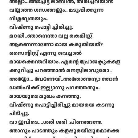
അല്ലാ…അടച്ചിട്ട ലാബില്‍, തിരിച്ചറിയാന്‍
വയ്യാത്ത ഗന്ധങ്ങളും.. മടുപ്പിക്കുന്ന
നിശ്ശബ്ദതയും..
വിഷ്ണു പൊട്ടി ച്ചിരിച്ചു.
മഠയി..ഞാനെന്താ വല്ല കെമിസ്റ്റ്
ആണെന്നാണോ മായ കരുതിയത്?
സൈന്റിസ്റ്റ് എന്നു വെച്ചാല്‍
മായക്കെന്തറിയാം. എന്റെ പ്രോജക്ടുകളെ
ക്കുറിച്ചു പറഞ്ഞാല്‍ മനസ്സിലാവുമോ .
അയ്യോ… വേണ്ടേയ്..അതോണ്ടന്യാ ഞാന്‍
ഡല്‍ഹിക്ക് ഇല്ല്യാന്നു പറഞ്ഞതും.
മായയുടെ മുഖം കനത്തു.
വിഷ്ണു പൊട്ടിച്ചിരിച്ചു മായയെ കടന്നു
പിടിച്ചു.
വാ ഇവിടെ….ശരി ശരി .പിണങ്ങണ്ട.
ഞാനും പാടത്തും കളപ്പുരയിലുമൊക്കെ