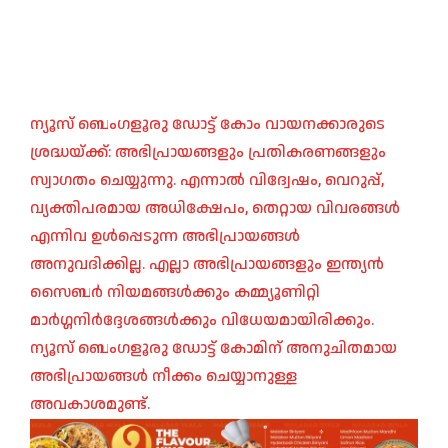
ന്യൂസ് ബെംഗളൂരു ഡോട്ട് കോം വായനക്കാരുടെ
ശ്രദ്ധയ്ക്ക്: അഭിപ്രായങ്ങളും പ്രതികരണങ്ങളും
സ്വാഗതം ചെയ്യുന്നു. എന്നാൽ വിദ്വേഷം, വെറുപ്പ്,
വ്യക്തിപരമായ അധിക്ഷേപം, തെറ്റായ വിവരങ്ങൾ
എന്നിവ ഉൾപ്പെടുന്ന അഭിപ്രായങ്ങൾ
അനുവദിക്കില്ല. എല്ലാ അഭിപ്രായങ്ങളും ഇന്ത്യൻ
സൈബർ നിയമങ്ങൾക്കും കമ്മ്യൂണിറ്റി
മാർഗ്ഗനിർദ്ദേശങ്ങൾക്കും വിധേയമായിരിക്കും.
ന്യൂസ് ബെംഗളൂരു ഡോട്ട് കോമിന് അനുചിതമായ
അഭിപ്രായങ്ങൾ നീക്കം ചെയ്യാനുള്ള
അവകാശമുണ്ട്.