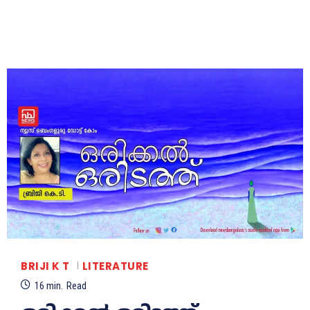
BRIJI K T
LITERATURE
16
min.
Read