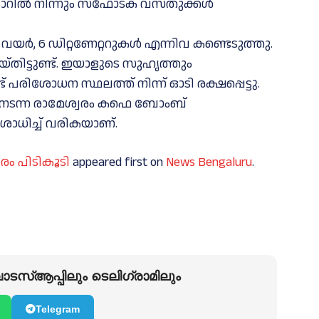
കാറിൽ നിന്നും സ്ഫോടക വസ്തുക്കൾ
േറ്റർ വയർ, 6 ഡിറ്റണേറ്ററുകൾ എന്നിവ കണ്ടെടുത്തു.
യ്തിട്ടുണ്ട്. ഇയാളുടെ സുഹൃത്തും
ിശോധന സ്ഥലത്ത് നിന്ന് ഓടി രക്ഷപ്പെട്ടു.
ിൽ നടന്ന രാമേശ്വരം കഫെ ബോംബ്
ോധിച്ച് വരികയാണ്.
ം പിടികൂടി
appeared first on
News Bengaluru
.
ടസ്ആപ്പിലും ടെലിഗ്രാമിലും
Telegram