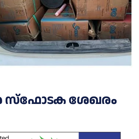
വൻ സ്ഫോടക ശേഖരം