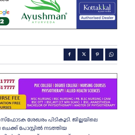
സ്ഫോടക ശേഖരം പിടികൂടി. ജില്ലയിലെ
െക്ക് പോസ്റ്റിൽ നടത്തിയ