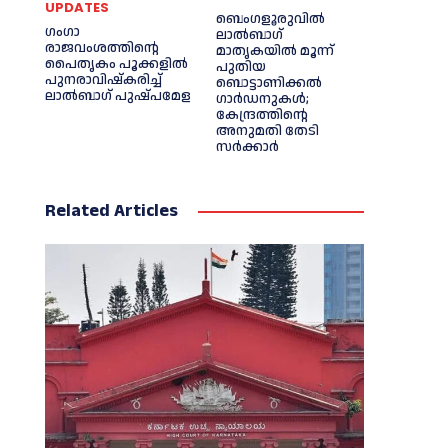
UPDATES
ബെംഗളൂരുവിൽ
ഗംഗാ
ലാൽബാഗ്
രാജവംശത്തിന്റെ
മാതൃകയിൽ മൂന്ന്
പൈതൃകം പൂക്കളിൽ
പുതിയ
പുനരാവിഷ്‌കരിച്ച്
ബൊട്ടാണിക്കൽ
ലാൽബാഗ് പുഷ്പമേള
ഗാർഡനുകൾ;
കേന്ദ്രത്തിന്റെ
അനുമതി തേടി
സർക്കാർ
Related Articles