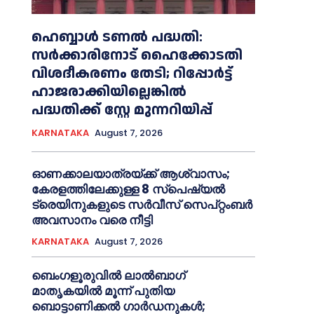
ഹെബ്ബാൾ ടണൽ പദ്ധതി:
സർക്കാരിനോട് ഹൈക്കോടതി
വിശദീകരണം തേടി; റിപ്പോർട്ട്
ഹാജരാക്കിയില്ലെങ്കിൽ
പദ്ധതിക്ക് സ്റ്റേ മുന്നറിയിപ്പ്
KARNATAKA
August 7, 2026
ഓണക്കാലയാത്രയ്ക്ക് ആശ്വാസം;
കേരളത്തിലേക്കുള്ള 8 സ്പെഷ്യൽ
ട്രെയിനുകളുടെ സർവീസ് സെപ്റ്റംബർ
അവസാനം വരെ നീട്ടി
KARNATAKA
August 7, 2026
ബെംഗളൂരുവിൽ ലാൽബാഗ്
മാതൃകയിൽ മൂന്ന് പുതിയ
ബൊട്ടാണിക്കൽ ഗാർഡനുകൾ;