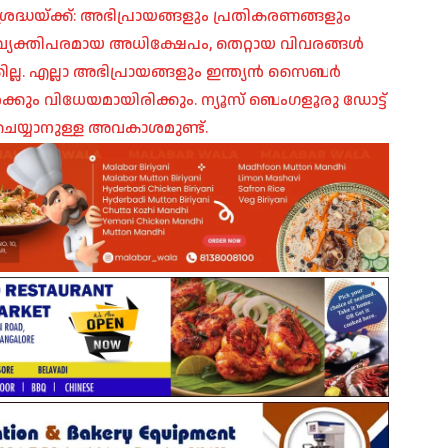
രദ്ധയ്ക്ക്: അഭിപ്രായങ്ങളും പ്രതികരണങ്ങളും
പ്, വ്യക്തിപരമായ അധിക്ഷേപം, തെറ്റായ വിവരങ്ങൾ
ില്ല. എല്ലാ അഭിപ്രായങ്ങളും ഇന്ത്യൻ സൈബർ
ങൾക്കും വിധേയമായിരിക്കും. ന്യൂസ് ബെംഗളൂരു ഡോട്ട്
െയ്യാനുള്ള അവകാശമുണ്ട്.