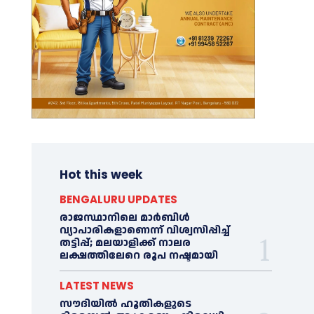
Hot this week
BENGALURU UPDATES
രാജസ്ഥാനിലെ മാർബിൾ
വ്യാപാരികളാണെന്ന് വിശ്വസിപ്പിച്ച്
തട്ടിപ്പ്; മലയാളിക്ക് നാലര
ലക്ഷത്തിലേറെ രൂപ നഷ്ടമായി
LATEST NEWS
സൗദിയിൽ ഹൂതികളുടെ