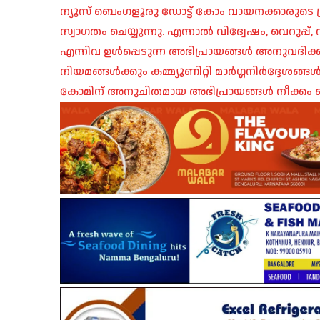
ന്യൂസ് ബെംഗളൂരു ഡോട്ട് കോം വായനക്കാരുടെ ശ്
സ്വാഗതം ചെയ്യുന്നു. എന്നാൽ വിദ്വേഷം, വെറുപ്
എന്നിവ ഉൾപ്പെടുന്ന അഭിപ്രായങ്ങൾ അനുവദിക്ക
നിയമങ്ങൾക്കും കമ്മ്യൂണിറ്റി മാർഗ്ഗനിർദ്ദേശങ്
കോമിന് അനുചിതമായ അഭിപ്രായങ്ങൾ നീക്കം ച