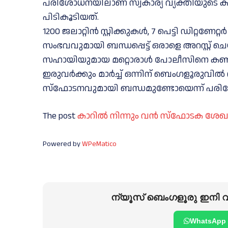
പരിശോധനയിലാണ് സ്വകാര്യ വ്യക്തിയുടെ 
പിടികൂടിയത്.
1200 ജലാറ്റിൻ സ്റ്റിക്കുകൾ, 7 പെട്ടി ഡിറ്റണ
സംഭവവുമായി ബന്ധപ്പെട്ട് ഒരാളെ അറസ്റ്റ് ചെ
സഹായിയുമായ മറ്റൊരാൾ പോലീസിനെ കണ്ട് പര
ഇരുവർക്കും മാർച്ച്‌ ഒന്നിന് ബെംഗളൂരുവ
സ്‌ഫോടനവുമായി ബന്ധമുണ്ടോയെന്ന് പരിശ
The post
കാറിൽ നിന്നും വൻ സ്ഫോടക ശേഖര
Powered by
WPeMatico
ന്യൂസ് ബെംഗളൂരു ഇനി വാ
WhatsApp