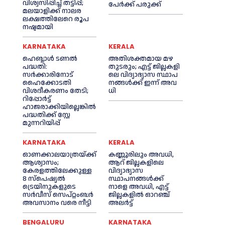
വിശ്വസിപ്പിച്ച് തട്ടിപ്പ്;
പേർക്ക് പരുക്ക്
മലയാളിക്ക് നാലര
ലക്ഷത്തിലേറെ രൂപ
നഷ്ടമായി
KARNATAKA
KERALA
ഹെബ്ബാൾ ടണൽ
അതിശക്തമായ മഴ
പദ്ധതി:
തുടരും; എട്ട് ജി​ല്ല​ക​ളി​
സർക്കാരിനോട്
ലെ വി​ദ്യാ​ഭ്യാ​സ സ്ഥാ​പ​
ഹൈക്കോടതി
ന​ങ്ങ​ൾ​ക്ക് ഇ​ന്ന് അ​വ​
വിശദീകരണം തേടി;
ധി
റിപ്പോർട്ട്
ഹാജരാക്കിയില്ലെങ്കിൽ
പദ്ധതിക്ക് സ്റ്റേ
മുന്നറിയിപ്പ്
KARNATAKA
KERALA
ഓണക്കാലയാത്രയ്ക്ക്
കണ്ണൂരിലും അവധി,
ആശ്വാസം;
ആറ് ജില്ലകളിലെ
കേരളത്തിലേക്കുള്ള
വിദ്യാഭ്യാസ
8 സ്പെഷ്യൽ
സ്ഥാപനങ്ങൾക്ക്
ട്രെയിനുകളുടെ
നാളെ അവധി, എട്ട്
സർവീസ് സെപ്റ്റംബർ
ജില്ലകളിൽ ഓറഞ്ച്
അവസാനം വരെ നീട്ടി
അലർട്ട്
BENGALURU
KARNATAKA