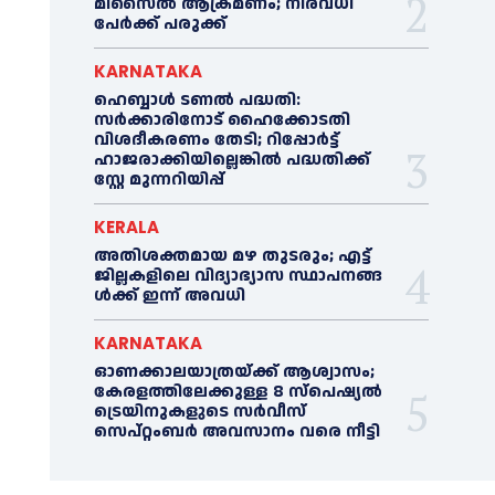
മിസൈൽ ആക്രമണം; നിരവധി
പേർക്ക് പരുക്ക്
KARNATAKA
ഹെബ്ബാൾ ടണൽ പദ്ധതി:
സർക്കാരിനോട് ഹൈക്കോടതി
വിശദീകരണം തേടി; റിപ്പോർട്ട്
ഹാജരാക്കിയില്ലെങ്കിൽ പദ്ധതിക്ക്
സ്റ്റേ മുന്നറിയിപ്പ്
KERALA
അതിശക്തമായ മഴ തുടരും; എട്ട്
ജി​ല്ല​ക​ളി​ലെ വി​ദ്യാ​ഭ്യാ​സ സ്ഥാ​പ​ന​ങ്ങ​
ൾ​ക്ക് ഇ​ന്ന് അ​വ​ധി
KARNATAKA
ഓണക്കാലയാത്രയ്ക്ക് ആശ്വാസം;
കേരളത്തിലേക്കുള്ള 8 സ്പെഷ്യൽ
ട്രെയിനുകളുടെ സർവീസ്
സെപ്റ്റംബർ അവസാനം വരെ നീട്ടി