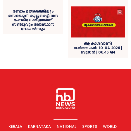
രണ്ടാം മത്സരത്തിലും
സെഞ്ചുറി കൂട്ടുകെട്ട്; വൻ
ഫോമിലേക്ക് ഉയർന്ന്
സഞ്ജുവും രാജസ്ഥാൻ
റോയൽസും
ആകാശവാണി
വാര്‍ത്തകള്‍-10-04-2024 |
ബുധന്‍ | 06.45 AM
KERALA
KARNATAKA
NATIONAL
SPORTS
WORLD