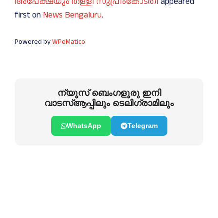
അപേക്ഷയും തള്ളി സുപ്രീംകോടതി
appeared
first on
News Bengaluru
.
Powered by
WPeMatico
ന്യൂസ് ബെംഗളൂരു ഇനി
വാടസ്ആപ്പിലും ടെലിഗ്രാമിലും
WhatsApp
Telegram