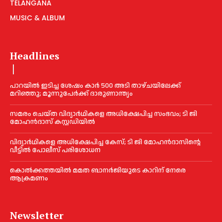
TELANGANA
MUSIC & ALBUM
Headlines
പാറയിൽ ഇടിച്ച ശേഷം കാർ 500 അടി താഴ്ചയിലേക്ക്
മറിഞ്ഞു; മൂന്നുപേർക്ക് ദാരുണാന്ത്യം
സമരം ചെയ്ത വിദ്യാര്‍ഥികളെ അധിക്ഷേപിച്ച സംഭവം; ടി ജി
മോഹന്‍ദാസ് കസ്റ്റഡിയിൽ
വിദ്യാര്‍ഥികളെ അധിക്ഷേപിച്ച കേസ്; ടി ജി മോഹന്‍ദാസിന്റെ
വീട്ടില്‍ പോലീസ് പരിശോധന
കൊല്‍ക്കത്തയില്‍ മമത ബാനര്‍ജിയുടെ കാറിന് നേരെ
ആക്രമണം
Newsletter