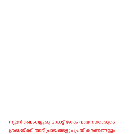
ന്യൂസ് ബെംഗളൂരു ഡോട്ട് കോം വായനക്കാരുടെ
ശ്രദ്ധയ്ക്ക്: അഭിപ്രായങ്ങളും പ്രതികരണങ്ങളും