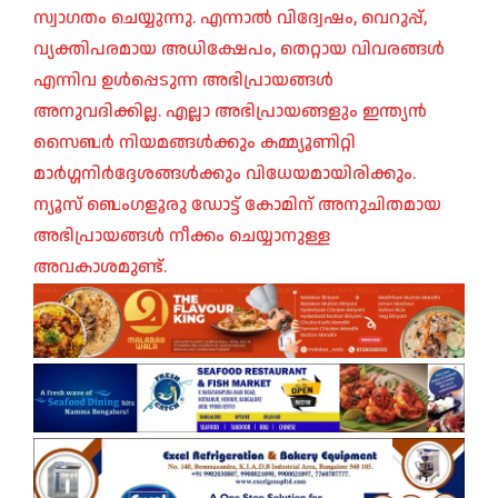
സ്വാഗതം ചെയ്യുന്നു. എന്നാൽ വിദ്വേഷം, വെറുപ്പ്,
വ്യക്തിപരമായ അധിക്ഷേപം, തെറ്റായ വിവരങ്ങൾ
എന്നിവ ഉൾപ്പെടുന്ന അഭിപ്രായങ്ങൾ
അനുവദിക്കില്ല. എല്ലാ അഭിപ്രായങ്ങളും ഇന്ത്യൻ
സൈബർ നിയമങ്ങൾക്കും കമ്മ്യൂണിറ്റി
മാർഗ്ഗനിർദ്ദേശങ്ങൾക്കും വിധേയമായിരിക്കും.
ന്യൂസ് ബെംഗളൂരു ഡോട്ട് കോമിന് അനുചിതമായ
അഭിപ്രായങ്ങൾ നീക്കം ചെയ്യാനുള്ള
അവകാശമുണ്ട്.