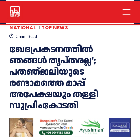
NATIONAL
TOP NEWS
2
min.
Read
ഖേദപ്രകടനത്തിൽ
ഞങ്ങൾ തൃപ്‌തരല്ല’;
പതഞ്‌ജലിയുടെ
രണ്ടാമത്തെ മാപ്പ്‌
അപേക്ഷയും തള്ളി
സുപ്രീംകോടതി