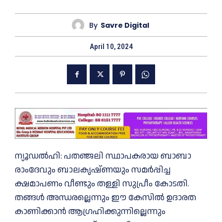
By
Savre Digital
April 10, 2024
ന്യൂഡൽഹി: പതഞ്ജലി സ്ഥാപകരായ ബാബാ
രാംദേവും ബാലകൃഷ്‌ണയും സമർപ്പിച്ച
ക്ഷമാപണം വീണ്ടും തള്ളി സുപ്രീം കോടതി.
തങ്ങൾ അന്ധരല്ലെന്നും ഈ കേസിൽ ഉദാരത
കാണിക്കാൻ ആഗ്രഹിക്കുന്നില്ലെന്നും