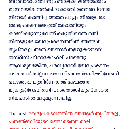
ബാബാരാംദേവിനും ബാലകൃഷ്‌ണയ്‌ക്കും
മുന്നറിയിപ്പ്‌ നൽകി. ‘കോടതി ഉത്തരവിനോട്‌
നിങ്ങൾ കാണിച്ച അതേ പുച്ഛം നിങ്ങളുടെ
ഖേദപ്രകടനങ്ങളോട്‌ കോടതിയും
കാണിക്കുന്നുവെന്ന്‌ കരുതിയാൽ മതി.
നിങ്ങളുടെ ഖേദപ്രകടനത്തിൽ ഞങ്ങൾ
തൃപ്‌തരല്ല. അത്‌ ഞങ്ങൾ തള്ളുകയാണ്‌’-
ജസ്‌റ്റിസ്‌ ഹിമാകോഹ്‌ലി പറഞ്ഞു.
ആവശ്യമെങ്കിൽ, പരസ്യമായി ഖേദപ്രകടനം
നടത്താൻ തയ്യാറാണെന്ന്‌ പതഞ്‌ജലിക്ക്‌ വേണ്ടി
ഹാജരായ മുതിർന്ന അഭിഭാഷകൻ
മുകുൾറോഹ്‌തഗി പറഞ്ഞെങ്കിലും കോടതി
നിലപാടിൽ മാറ്റമുണ്ടായില്ല.
The post
ഖേദപ്രകടനത്തിൽ ഞങ്ങൾ തൃപ്‌തരല്ല’;
പതഞ്‌ജലിയുടെ രണ്ടാമത്തെ മാപ്പ്‌