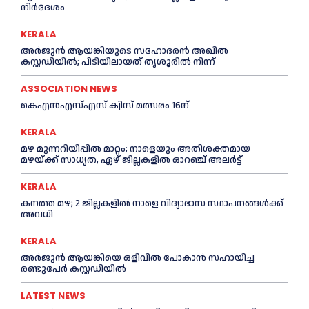
നിർദേശം
KERALA
അര്‍ജുന്‍ ആയങ്കിയുടെ സഹോദരന്‍ അഖില്‍
കസ്റ്റഡിയില്‍; പിടിയിലായത് തൃശൂരില്‍ നിന്ന്
ASSOCIATION NEWS
കെഎൻഎസ്എസ് ക്വിസ് മത്സരം 16ന്
KERALA
മഴ മുന്നറിയിപ്പിൽ മാറ്റം; നാളെയും അതിശക്തമായ
മഴയ്ക്ക് സാധ്യത, ഏഴ് ജില്ലകളിൽ ഓറഞ്ച് അലർട്ട്
KERALA
കനത്ത മഴ; 2 ജില്ലകളില്‍ നാളെ വിദ്യാഭാസ സ്ഥാപനങ്ങള്‍ക്ക്
അവധി
KERALA
അര്‍ജുന്‍ ആയങ്കിയെ ഒളിവില്‍ പോകാന്‍ സഹായിച്ച
രണ്ടുപേര്‍ കസ്റ്റഡിയില്‍
LATEST NEWS