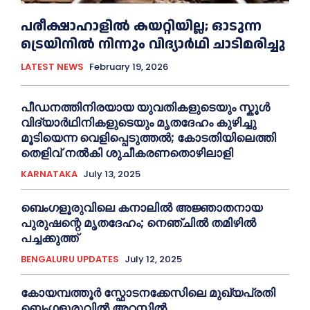
പരീക്ഷാഹാളിൽ കയറ്റിയില്ല; ഓടുന്ന
ട്രെയിനിൽ നിന്നും വിദ്യാർഥി ചാടിമരിച്ചു
LATEST NEWS
February 19, 2026
പീഡനത്തിനിരയായ യുവതികളുടെയും സ്കൂൾ
വിദ്യാർഥിനികളുടെയും മൃതദേഹം കുഴിച്ചു
മൂടിയെന്ന വെളിപ്പെടുത്തൽ; കോടതിയിലെത്തി
തെളിവ് നൽകി ശുചീകരണതൊഴിലാളി
KARNATAKA
July 13, 2025
ബെംഗളൂരുവിലെ കനാലിൽ അജ്ഞാതനായ
പുരുഷന്റെ മൃതദേഹം; നെഞ്ചിൽ തമിഴിൽ
പച്ചക്കുത്ത്
BENGALURU UPDATES
July 12, 2025
കോയമ്പത്തൂർ സ്ഫോടനക്കേസിലെ മുഖ്യപ്രതി
ബെംഗളൂരുവിൽ അറസ്റ്റിൽ