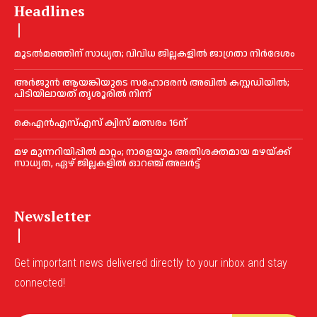
Headlines
മൂടൽമഞ്ഞിന് സാധ്യത; വിവിധ ജില്ലകളിൽ ജാഗ്രതാ നിർദേശം
അര്‍ജുന്‍ ആയങ്കിയുടെ സഹോദരന്‍ അഖില്‍ കസ്റ്റഡിയില്‍;
പിടിയിലായത് തൃശൂരില്‍ നിന്ന്
കെഎൻഎസ്എസ് ക്വിസ് മത്സരം 16ന്
മഴ മുന്നറിയിപ്പിൽ മാറ്റം; നാളെയും അതിശക്തമായ മഴയ്ക്ക്
സാധ്യത, ഏഴ് ജില്ലകളിൽ ഓറഞ്ച് അലർട്ട്
Newsletter
Get important news delivered directly to your inbox and stay
connected!