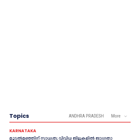
Topics
ANDHRA PRADESH
More
KARNATAKA
മൂടൽമഞ്ഞിന് സാധ്യത; വിവിധ ജില്ലകളിൽ ജാഗ്രതാ