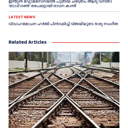
ഇന്ത്യൻ വ്യോമസേനയില്‍ പുതിയ ചരിത്രം; ആദ്യ വനിതാ
‘ടോപ്പ് ഗണ്‍’ പൈലറ്റായി ഭാവന കാന്ത്
LATEST NEWS
വിവാഹമോചന ഹര്‍ജി പിൻവലിച്ച്‌ വിജയ്‌യുടെ ഭാര്യ സംഗീത
Related Articles