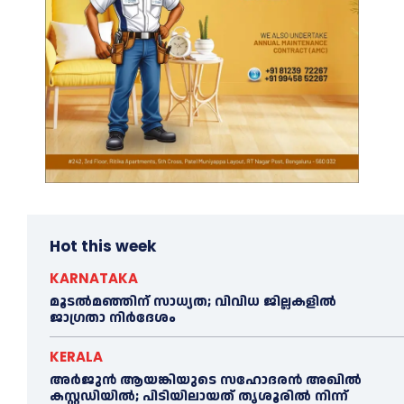
Hot this week
KARNATAKA
മൂടൽമഞ്ഞിന് സാധ്യത; വിവിധ ജില്ലകളിൽ
ജാഗ്രതാ നിർദേശം
KERALA
അര്‍ജുന്‍ ആയങ്കിയുടെ സഹോദരന്‍ അഖില്‍
കസ്റ്റഡിയില്‍; പിടിയിലായത് തൃശൂരില്‍ നിന്ന്