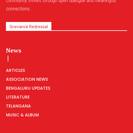
community thrives through open dialogue and meaningful
connections.
Grievance Redressal
News
ARTICLES
ASSOCIATION NEWS
BENGALURU UPDATES
LITERATURE
TELANGANA
MUSIC & ALBUM