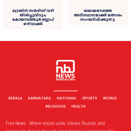
ട്രെയിൻ സർവിസ് വഴി
രാമായണത്തെ
തിരിച്ചുവിടും;
അടിസ്ഥാനമാക്കി മത്സരം
കോയമ്പത്തൂർ സ്റ്റോപ്
സംഘടിപ്പിക്കുന്നു
ഒഴിവാക്കി
KERALA
KARNATAKA
NATIONAL
SPORTS
WORLD
RELIGIOUS
HEALTH
Free News - Where voices unite, stories flourish, and