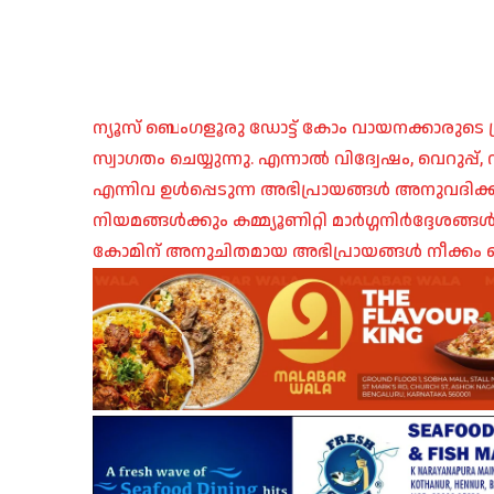
ന്യൂസ് ബെംഗളൂരു ഡോട്ട് കോം വായനക്കാരുടെ ശ്
സ്വാഗതം ചെയ്യുന്നു. എന്നാൽ വിദ്വേഷം, വെറുപ്
എന്നിവ ഉൾപ്പെടുന്ന അഭിപ്രായങ്ങൾ അനുവദിക്ക
നിയമങ്ങൾക്കും കമ്മ്യൂണിറ്റി മാർഗ്ഗനിർദ്ദേശങ്
കോമിന് അനുചിതമായ അഭിപ്രായങ്ങൾ നീക്കം ച