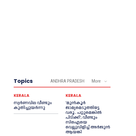
Topics
ANDHRA PRADESH
More
KERALA
KERALA
സ്വർണവില വീണ്ടും
‘മുൻ‌കൂര്‍
കുതിച്ചുയർന്നു
ജാമ്യമെടുത്തിട്ടേ
വരൂ.. പറ്റുമെങ്കില്‍
പിടിക്ക്’; വീണ്ടും
സിഐയെ
വെല്ലുവിളിച്ച്‌ അര്‍ജുന്‍
ആയങ്കി