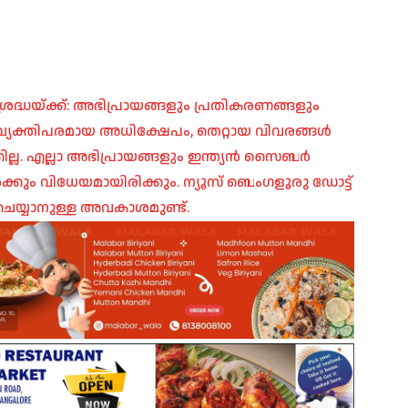
രദ്ധയ്ക്ക്: അഭിപ്രായങ്ങളും പ്രതികരണങ്ങളും
പ്, വ്യക്തിപരമായ അധിക്ഷേപം, തെറ്റായ വിവരങ്ങൾ
ില്ല. എല്ലാ അഭിപ്രായങ്ങളും ഇന്ത്യൻ സൈബർ
ങൾക്കും വിധേയമായിരിക്കും. ന്യൂസ് ബെംഗളൂരു ഡോട്ട്
െയ്യാനുള്ള അവകാശമുണ്ട്.