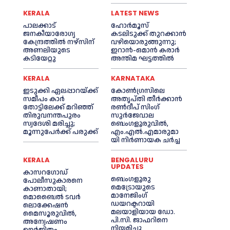
KERALA
LATEST NEWS
പാലക്കാട്
ഹോർമൂസ്
ജനകീയാരോഗ്യ
കടലിടുക്ക് തുറക്കാൻ
കേന്ദ്രത്തില്‍ നഴ്‌സിന്
വഴിയൊരുങ്ങുന്നു;
അണലിയുടെ
ഇറാൻ-ഒമാൻ കരാർ
കടിയേറ്റു
അന്തിമ ഘട്ടത്തിൽ
KERALA
KARNATAKA
ഇടുക്കി ഏലപ്പാറയ്ക്ക്
കോൺഗ്രസിലെ
സമീപം കാര്‍
അതൃപ്തി തീർക്കാൻ
തോട്ടിലേക്ക് മറിഞ്ഞ്
രൺദീപ് സിംഗ്
തിരുവനന്തപുരം
സുര്‍ജേവാല
സ്വദേശി മരിച്ചു;
ബെംഗളൂരുവിൽ,
മൂന്നുപേര്‍ക്ക് പരുക്ക്
എം.എൽ.എമാരുമാ
യി നിർണായക ചർച്ച
KERALA
BENGALURU
UPDATES
കാസറഗോഡ്‌
ബെംഗളൂരു
പോലീസുകാരനെ
മെട്രോയുടെ
കാണാതായി;
മാനേജിംഗ്
മൊബൈൽ ടവർ
ഡയറക്ടറായി
ലൊക്കേഷൻ
മലയാളിയായ ഡോ.
മൈസൂരുവിൽ,
പി.സി. ജാഫറിനെ
അന്വേഷണം
നിയമിച്ചു