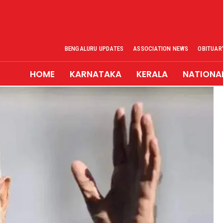
BENGALURU UPDATES
ASSOCIATION NEWS
OBITUAR
HOME
KARNATAKA
KERALA
NATIONA