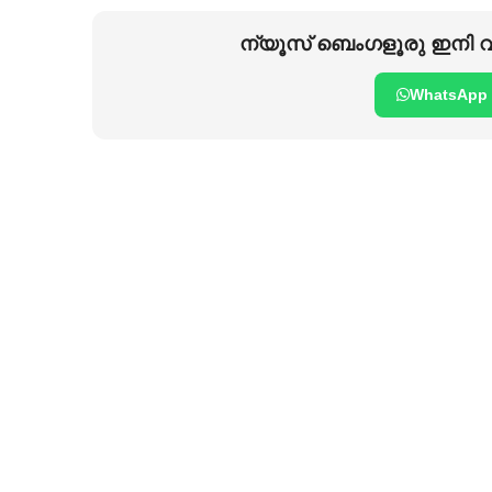
ന്യൂസ് ബെംഗളൂരു ഇനി വാ
WhatsApp