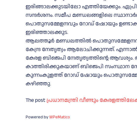
ഇരിങ്ങാലക്കുടയിലോ എത്തിയേക്കും. ഏപ്രില്
സന്ദര്‍ശനം. സമീപ മണ്ഡലങ്ങളിലെ സ്ഥാനാര്‍ത
പൊതുസമ്മേളനവും റോഡ് ഷോയും ഉണ്ടാകും. കര
ഇരിഞ്ഞാലക്കുട.
ആലത്തൂര്‍ മണ്ഡലത്തില്‍ പൊതുസമ്മേള
കേന്ദ്ര നേതൃത്വം ആലോചിക്കുന്നത്. എന്നാ
കേരള ബിജെപി നേതൃത്വത്തിന്റെ ആവശ്യം. 
കാത്തിരിക്കുകയാണ് ബിജെപി സംസ്ഥാന നേത
കുന്നംകുളത്ത് റോഡ് ഷോയും പൊതുസമ്മേളനവ
കഴിഞ്ഞു.
The post
പ്രധാനമന്ത്രി വീണ്ടും കേരളത്തിലേക്
Powered by
WPeMatico