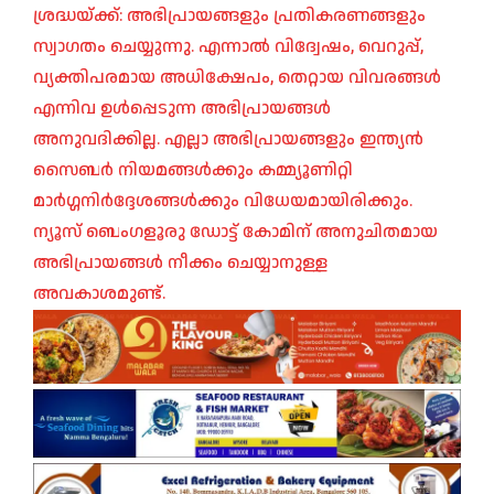
ശ്രദ്ധയ്ക്ക്: അഭിപ്രായങ്ങളും പ്രതികരണങ്ങളും
സ്വാഗതം ചെയ്യുന്നു. എന്നാൽ വിദ്വേഷം, വെറുപ്പ്,
വ്യക്തിപരമായ അധിക്ഷേപം, തെറ്റായ വിവരങ്ങൾ
എന്നിവ ഉൾപ്പെടുന്ന അഭിപ്രായങ്ങൾ
അനുവദിക്കില്ല. എല്ലാ അഭിപ്രായങ്ങളും ഇന്ത്യൻ
സൈബർ നിയമങ്ങൾക്കും കമ്മ്യൂണിറ്റി
മാർഗ്ഗനിർദ്ദേശങ്ങൾക്കും വിധേയമായിരിക്കും.
ന്യൂസ് ബെംഗളൂരു ഡോട്ട് കോമിന് അനുചിതമായ
അഭിപ്രായങ്ങൾ നീക്കം ചെയ്യാനുള്ള
അവകാശമുണ്ട്.