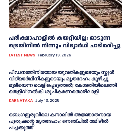
പരീക്ഷാഹാളിൽ കയറ്റിയില്ല; ഓടുന്ന
ട്രെയിനിൽ നിന്നും വിദ്യാർഥി ചാടിമരിച്ചു
LATEST NEWS
February 19, 2026
പീഡനത്തിനിരയായ യുവതികളുടെയും സ്കൂൾ
വിദ്യാർഥിനികളുടെയും മൃതദേഹം കുഴിച്ചു
മൂടിയെന്ന വെളിപ്പെടുത്തൽ; കോടതിയിലെത്തി
തെളിവ് നൽകി ശുചീകരണതൊഴിലാളി
KARNATAKA
July 13, 2025
ബെംഗളൂരുവിലെ കനാലിൽ അജ്ഞാതനായ
പുരുഷന്റെ മൃതദേഹം; നെഞ്ചിൽ തമിഴിൽ
പച്ചക്കുത്ത്