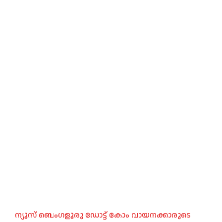
ന്യൂസ് ബെംഗളൂരു ഡോട്ട് കോം വായനക്കാരുടെ