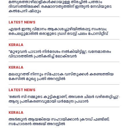
മത്സ്യത്തൊഴിലാളികള്‍ക്കായുള്ള തിരച്ചില്‍ പത്താം
ദിവസത്തിലേക്ക്: രക്ഷാദൗത്യത്തിന് ഇന്ത്യൻ നേവിയുടെ
കല്‍പേനി ഷിപ്പും
LATEST NEWS
എയര്‍ ഇന്ത്യ വിമാനം ആകാശച്ചുഴിയില്‍പ്പെട്ട സംഭവം;
പൈലറ്റുമാരില്‍ ഒരാളുടെ ഡ്രഗ് ടെസ്റ്റ് ഫലം പോസിറ്റീവ്
KERALA
“മുഴുവൻ പാടാൻ നിര്‍ദേശം നല്‍കിയിട്ടില്ല’; വന്ദേമാതരം
വിവാദത്തില്‍ പ്രതികരിച്ച്‌ ലോക്ഭവൻ
KERALA
മലപ്പുറത്ത് നിന്നും സ്ഫോടക വസ്തുക്കള്‍ കണ്ടെത്തിയ
കേസില്‍ മുഖ‍്യ പ്രതി അറസ്റ്റില്‍
LATEST NEWS
‘ജെൻ സി നമ്മുടെ കുട്ടികളാണ്, അവരെ ചിലര്‍ വഴിതെറ്റിച്ചു’:
ആദ്യ പ്രതികരണവുമായി ധര്‍മേന്ദ്ര പ്രധാൻ
KERALA
അര്‍ജുന്‍ ആയങ്കിയെ സഹായിക്കാൻ ക്രൗഡ് ഫണ്ടിങ്;
സഹോദരന്‍ അജയ് അറസ്റ്റില്‍