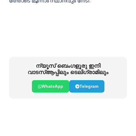
ത്തോടെ മൂന്നാം സ്ഥാനവും നേടി.
ന്യൂസ് ബെംഗളൂരു ഇനി
വാടസ്ആപ്പിലും ടെലിഗ്രാമിലും
WhatsApp
Telegram