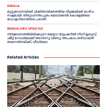
KERALA
മുട്ടുവേദനയ്ക്ക് ചികിത്സയ്ക്കത്തിയ വീട്ടമ്മയ്ക്ക് കാഴ്ച
നഷ്ടമായി: തിരുവനന്തപുരം മെഡിക്കല്‍ കോളേജിലെ
ഡോക്ടറിനെതിരെ പരാതി
BENGALURU UPDATES
നിർമ്മാണത്തിലിരിക്കുന്ന മെട്രോ സ്റ്റേഷനിൽ നിന്ന് ഇരുമ്പ്
ഷീറ്റ് റോഡിലേക്ക് അടർന്നു വീണു; അപകടം ഒഴിവായത്
തലനാരിഴയ്ക്ക്, വീഡിയോ
Related Articles