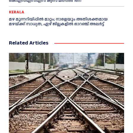
കെഎൻഎസ്എസ് ക്വിസ് മത്സരം 16ന്
KERALA
മഴ മുന്നറിയിപ്പിൽ മാറ്റം; നാളെയും അതിശക്തമായ
മഴയ്ക്ക് സാധ്യത, ഏഴ് ജില്ലകളിൽ ഓറഞ്ച് അലർട്ട്
Related Articles