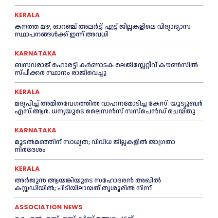
KERALA
ക​ന​ത്ത മ​ഴ, ഓറഞ്ച് അലർട്ട്: എ​ട്ട് ജി​ല്ല​ക​ളി​ലെ വി​ദ്യാ​ഭ്യാ​സ
സ്ഥാ​പ​ന​ങ്ങ​ൾ​ക്ക് ഇ​ന്ന് അ​വ​ധി
KARNATAKA
ബസവരാജ് ഹൊരട്ടി കർണാടക ലെജിസ്ലേറ്റീവ് കൗൺസിൽ
സ്പീക്കർ സ്ഥാനം രാജിവെച്ചു
KERALA
മദ്യപിച്ച് അമിതവേഗത്തിൽ വാഹനമോടിച്ച കേസ്: യൂട്യൂബർ
എസ്.ആർ. ധന്യയുടെ ലൈസൻസ് സസ്‌പെൻഡ് ചെയ്തു
KARNATAKA
മൂടൽമഞ്ഞിന് സാധ്യത; വിവിധ ജില്ലകളിൽ ജാഗ്രതാ
നിർദേശം
KERALA
അര്‍ജുന്‍ ആയങ്കിയുടെ സഹോദരന്‍ അഖില്‍
കസ്റ്റഡിയില്‍; പിടിയിലായത് തൃശൂരില്‍ നിന്ന്
ASSOCIATION NEWS