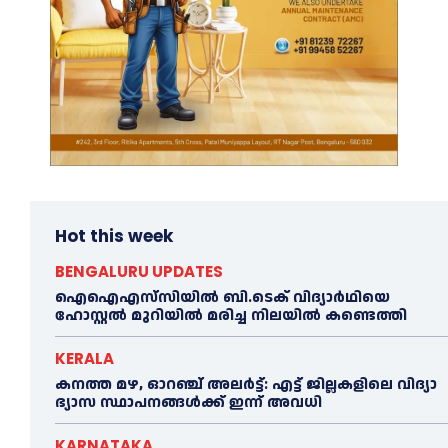
Hot this week
BENGALURU UPDATES
ഐഐഎസ്‌സിയിൽ ബി.ടെക് വിദ്യാർഥിയെ
ഹോസ്റ്റൽ മുറിയിൽ മരിച്ച നിലയിൽ കണ്ടെത്തി
KERALA
ക​ന​ത്ത മ​ഴ, ഓറഞ്ച് അലർട്ട്: എ​ട്ട് ജി​ല്ല​ക​ളി​ലെ വി​ദ്യാ​
ഭ്യാ​സ സ്ഥാ​പ​ന​ങ്ങ​ൾ​ക്ക് ഇ​ന്ന് അ​വ​ധി
KARNATAKA