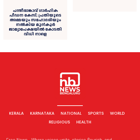
പന്തീരാങ്കാവ് ​ഗാർഹിക
പീഡന കേസ്; പ്രതിയുടെ
അമ്മയും സഹോദരിയും
നൽകിയ മുൻകൂർ
ജാമ്യാപേക്ഷയില്‍ കോടതി
വിധി നാളെ
KERALA
KARNATAKA
NATIONAL
SPORTS
WORLD
RELIGIOUS
HEALTH