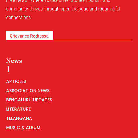
Free News - Where voices unite, stories flourish, and
community thrives through open dialogue and meaningful
connections.
Grievance Redressal
News
ARTICLES
ASSOCIATION NEWS
BENGALURU UPDATES
LITERATURE
TELANGANA
MUSIC & ALBUM