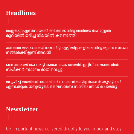
Headlines
ഐഐഎസ്‌സിയിൽ ബി.ടെക് വിദ്യാർഥിയെ ഹോസ്റ്റൽ
മുറിയിൽ മരിച്ച നിലയിൽ കണ്ടെത്തി
ക​ന​ത്ത മ​ഴ, ഓറഞ്ച് അലർട്ട്: എ​ട്ട് ജി​ല്ല​ക​ളി​ലെ വി​ദ്യാ​ഭ്യാ​സ സ്ഥാ​പ​
ന​ങ്ങ​ൾ​ക്ക് ഇ​ന്ന് അ​വ​ധി
ബസവരാജ് ഹൊരട്ടി കർണാടക ലെജിസ്ലേറ്റീവ് കൗൺസിൽ
സ്പീക്കർ സ്ഥാനം രാജിവെച്ചു
മദ്യപിച്ച് അമിതവേഗത്തിൽ വാഹനമോടിച്ച കേസ്: യൂട്യൂബർ
എസ്.ആർ. ധന്യയുടെ ലൈസൻസ് സസ്‌പെൻഡ് ചെയ്തു
Newsletter
Get important news delivered directly to your inbox and stay