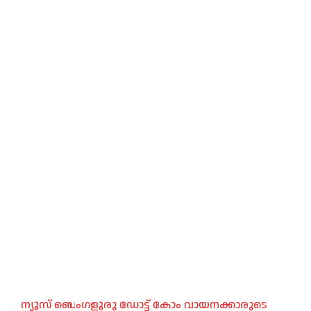
ന്യൂസ് ബെംഗളൂരു ഡോട്ട് കോം വായനക്കാരുടെ