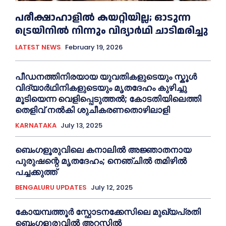
പരീക്ഷാഹാളിൽ കയറ്റിയില്ല; ഓടുന്ന
ട്രെയിനിൽ നിന്നും വിദ്യാർഥി ചാടിമരിച്ചു
LATEST NEWS
February 19, 2026
പീഡനത്തിനിരയായ യുവതികളുടെയും സ്കൂൾ
വിദ്യാർഥിനികളുടെയും മൃതദേഹം കുഴിച്ചു
മൂടിയെന്ന വെളിപ്പെടുത്തൽ; കോടതിയിലെത്തി
തെളിവ് നൽകി ശുചീകരണതൊഴിലാളി
KARNATAKA
July 13, 2025
ബെംഗളൂരുവിലെ കനാലിൽ അജ്ഞാതനായ
പുരുഷന്റെ മൃതദേഹം; നെഞ്ചിൽ തമിഴിൽ
പച്ചക്കുത്ത്
BENGALURU UPDATES
July 12, 2025
കോയമ്പത്തൂർ സ്ഫോടനക്കേസിലെ മുഖ്യപ്രതി
ബെംഗളൂരുവിൽ അറസ്റ്റിൽ