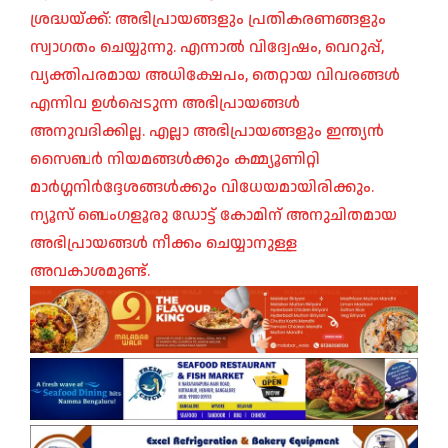
ശ്രദ്ധയ്ക്ക്: അഭിപ്രായങ്ങളും പ്രതികരണങ്ങളും
സ്വാഗതം ചെയ്യുന്നു. എന്നാൽ വിദ്വേഷം, വെറുപ്പ്,
വ്യക്തിപരമായ അധിക്ഷേപം, തെറ്റായ വിവരങ്ങൾ
എന്നിവ ഉൾപ്പെടുന്ന അഭിപ്രായങ്ങൾ
അനുവദിക്കില്ല. എല്ലാ അഭിപ്രായങ്ങളും ഇന്ത്യൻ
സൈബർ നിയമങ്ങൾക്കും കമ്മ്യൂണിറ്റി
മാർഗ്ഗനിർദ്ദേശങ്ങൾക്കും വിധേയമായിരിക്കും.
ന്യൂസ് ബെംഗളൂരു ഡോട്ട് കോമിന് അനുചിതമായ
അഭിപ്രായങ്ങൾ നീക്കം ചെയ്യാനുള്ള
അവകാശമുണ്ട്.