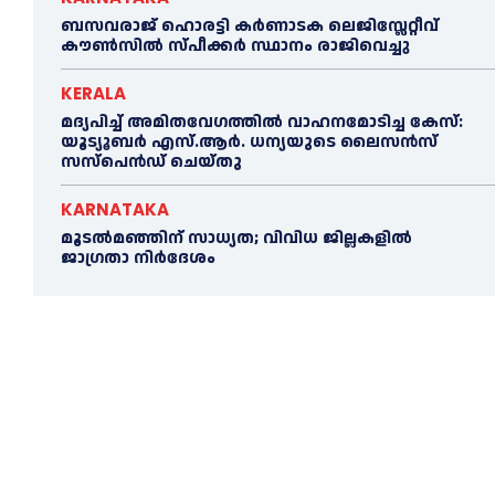
ബസവരാജ് ഹൊരട്ടി കർണാടക ലെജിസ്ലേറ്റീവ്
കൗൺസിൽ സ്പീക്കർ സ്ഥാനം രാജിവെച്ചു
KERALA
മദ്യപിച്ച് അമിതവേഗത്തിൽ വാഹനമോടിച്ച കേസ്:
യൂട്യൂബർ എസ്.ആർ. ധന്യയുടെ ലൈസൻസ്
സസ്‌പെൻഡ് ചെയ്തു
KARNATAKA
മൂടൽമഞ്ഞിന് സാധ്യത; വിവിധ ജില്ലകളിൽ
ജാഗ്രതാ നിർദേശം