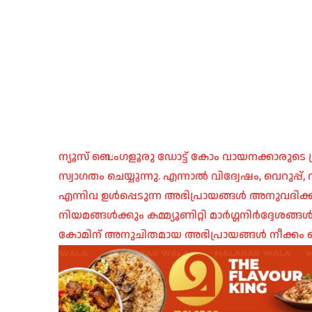
ന്യൂസ് ബെംഗളൂരു ഡോട്ട് കോം വായനക്കാരുടെ ശ്
സ്വാഗതം ചെയ്യുന്നു. എന്നാൽ വിദ്വേഷം, വെറുപ്
എന്നിവ ഉൾപ്പെടുന്ന അഭിപ്രായങ്ങൾ അനുവദിക്ക
നിയമങ്ങൾക്കും കമ്മ്യൂണിറ്റി മാർഗ്ഗനിർദ്ദേശങ്
കോമിന് അനുചിതമായ അഭിപ്രായങ്ങൾ നീക്കം ച