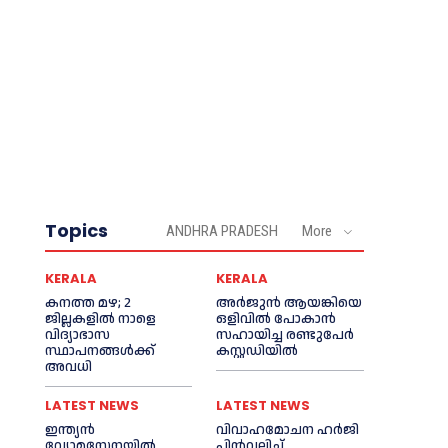
Topics
ANDHRA PRADESH
More
KERALA
KERALA
കനത്ത മഴ; 2
അര്‍ജുന്‍ ആയങ്കിയെ
ജില്ലകളില്‍ നാളെ
ഒളിവില്‍ പോകാന്‍
വിദ്യാഭാസ
സഹായിച്ച രണ്ടുപേര്‍
സ്ഥാപനങ്ങള്‍ക്ക്
കസ്റ്റഡിയില്‍
അവധി
LATEST NEWS
LATEST NEWS
ഇന്ത്യൻ
വിവാഹമോചന ഹര്‍ജി
വ്യോമസേനയില്‍
പിൻവലിച്ച്‌