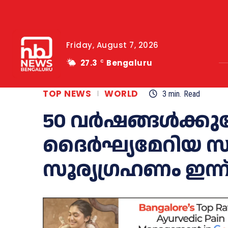
Friday, August 7, 2026
27.3
Bengaluru
C
TOP NEWS
WORLD
3
min.
Read
50 വർഷങ്ങൾക്കുശ
ദൈര്‍ഘ്യമേറിയ 
സൂര്യഗ്രഹണം ഇന്ന