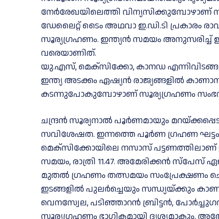
നേര്‍രേഖയിലെത്തി വിന്യസിക്കുമ്പോഴാണ് സ
ഡേലൈറ്റ് ടൈം അഥവാ ഇ.ഡി.ടി പ്രകാരം രാവ
സൂര്യഗ്രഹണം. ഇന്ത്യൻ സമയം അനുസരിച്ച് ഇന്
വരെയാണിത്.
യു.എസ്, മെക്സിക്കോ, കാനഡ എന്നിവിടങ്ങള
ഇന്ത്യ അടക്കം ഏഷ്യൻ രാജ്യങ്ങളിൽ കാണാനാക
കടന്നുപോകുമ്പോഴാണ് സൂര്യഗ്രഹണം സംഭവി
ചന്ദ്രൻ സൂര്യനാൽ പൂർണമായും മറയ്ക്കപ്പ
സവിശേഷത. ഇന്നത്തെ പൂർണ ഗ്രഹണ ഘട്ടം 4 മ
മെക്സിക്കോയിലെ നസാസ് പട്ടണത്തിലാണ് ഈ ഘ
സമയം, രാത്രി 11.47. അമേരിക്കൻ സ്പേസ് 
മുതൽ ഗ്രഹണം തത്സമയം സംപ്രേക്ഷണം ചെയ്
ഇടങ്ങളിൽ പുലർച്ചെയും സന്ധ്യയ്ക്കും 
വെനസ്വേല, പടിഞ്ഞാറൻ ബ്രിട്ടൻ, പോർച്
സൂര്യഗ്രഹണം ഭാഗികമായി ദൃശ്യമാകും. അ