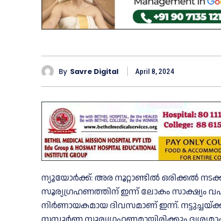
By
Savre Digital
April 8, 2024
ന്യൂയോർക്ക്: അര നൂറ്റാണ്ടിൽ ഒരിക്കൽ നടക്
സൂര്യഗ്രഹണത്തിന് ഇന്ന് ലോകം സാക്ഷ്യം വ
നിർണായകമായ ദിവസമാണ് ഇന്ന്. നട്ടുച്ചയ്ക്ക
സമ്പൂർണ സൂര്യഗ്രഹണമായിരിക്കും ദൃശ്യമാകു