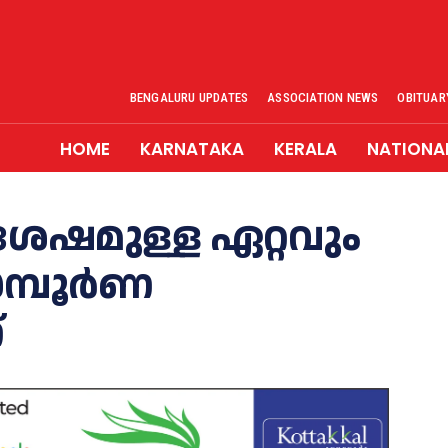
BENGALURU UPDATES
ASSOCIATION NEWS
OBITUAR
HOME
KARNATAKA
KERALA
NATIONA
േഷമുള്ള ഏറ്റവും
സമ്പൂർണ
്