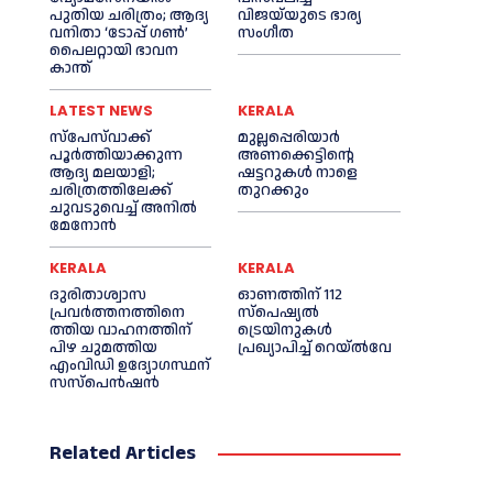
പുതിയ ചരിത്രം; ആദ്യ
വിജയ്‌യുടെ ഭാര്യ
വനിതാ ‘ടോപ്പ് ഗണ്‍’
സംഗീത
പൈലറ്റായി ഭാവന
കാന്ത്
LATEST NEWS
KERALA
സ്‌പേസ്‌വാക്ക്
മുല്ലപ്പെരിയാര്‍
പൂര്‍ത്തിയാക്കുന്ന
അണക്കെട്ടിന്റെ
ആദ്യ മലയാളി;
ഷട്ടറുകള്‍ നാളെ
ചരിത്രത്തിലേക്ക്
തുറക്കും
ചുവടുവെച്ച്‌ അനില്‍
മേനോൻ
KERALA
KERALA
ദുരിതാശ്വാസ
ഓണത്തിന് 112
പ്രവര്‍ത്തനത്തിനെ
സ്പെഷ്യല്‍
ത്തിയ വാഹനത്തിന്
ട്രെയിനുകള്‍
പിഴ ചുമത്തിയ
പ്രഖ്യാപിച്ച്‌ റെയ്ല്‍വേ
എംവിഡി ഉദ്യോഗസ്ഥന്
സസ്പെൻഷൻ
Related Articles