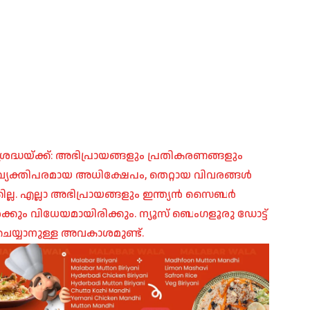
രദ്ധയ്ക്ക്: അഭിപ്രായങ്ങളും പ്രതികരണങ്ങളും
പ്, വ്യക്തിപരമായ അധിക്ഷേപം, തെറ്റായ വിവരങ്ങൾ
ില്ല. എല്ലാ അഭിപ്രായങ്ങളും ഇന്ത്യൻ സൈബർ
ങൾക്കും വിധേയമായിരിക്കും. ന്യൂസ് ബെംഗളൂരു ഡോട്ട്
െയ്യാനുള്ള അവകാശമുണ്ട്.