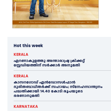
Hot this week
KERALA
എറണാകുളത്തു അന്താരാഷ്ട്ര ക്രിക്കറ്റ്
സ്റ്റേഡിയത്തിന് സര്‍ക്കാര്‍ അനുമതി
KERALA
കാസറഗോഡ് എന്‍ഡോസള്‍ഫാന്‍
ദുരിതബാധിതര്‍ക്ക് സഹായം; സ്‌നേഹസാന്ത്വനം
പദ്ധതിക്കായി 14.40 കോടി രൂപയുടെ
ഭരണാനുമതി
KARNATAKA