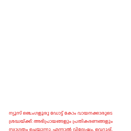
ന്യൂസ് ബെംഗളൂരു ഡോട്ട് കോം വായനക്കാരുടെ
ശ്രദ്ധയ്ക്ക്: അഭിപ്രായങ്ങളും പ്രതികരണങ്ങളും
സ്വാഗതം ചെയ്യുന്നു. എന്നാൽ വിദ്വേഷം, വെറുപ്പ്,