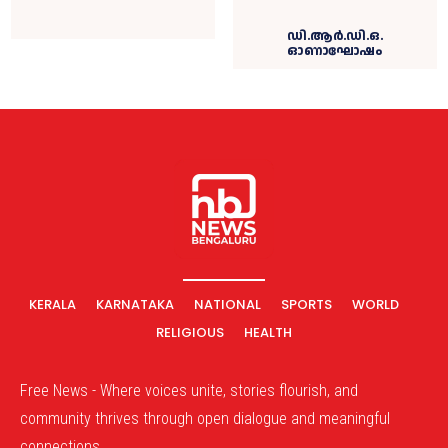
ഡി.ആർ.ഡി.ഒ.
ഓണാഘോഷം
KERALA
KARNATAKA
NATIONAL
SPORTS
WORLD
RELIGIOUS
HEALTH
Free News - Where voices unite, stories flourish, and
community thrives through open dialogue and meaningful
connections.