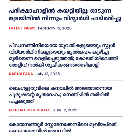
പരീക്ഷാഹാളിൽ കയറ്റിയില്ല; ഓടുന്ന
ട്രെയിനിൽ നിന്നും വിദ്യാർഥി ചാടിമരിച്ചു
LATEST NEWS
February 19, 2026
പീഡനത്തിനിരയായ യുവതികളുടെയും സ്കൂൾ
വിദ്യാർഥിനികളുടെയും മൃതദേഹം കുഴിച്ചു
മൂടിയെന്ന വെളിപ്പെടുത്തൽ; കോടതിയിലെത്തി
തെളിവ് നൽകി ശുചീകരണതൊഴിലാളി
KARNATAKA
July 13, 2025
ബെംഗളൂരുവിലെ കനാലിൽ അജ്ഞാതനായ
പുരുഷന്റെ മൃതദേഹം; നെഞ്ചിൽ തമിഴിൽ
പച്ചക്കുത്ത്
BENGALURU UPDATES
July 12, 2025
കോയമ്പത്തൂർ സ്ഫോടനക്കേസിലെ മുഖ്യപ്രതി
ബെംഗളൂരുവിൽ അറസ്റ്റിൽ