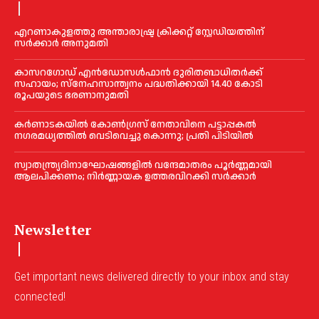
എറണാകുളത്തു അന്താരാഷ്ട്ര ക്രിക്കറ്റ് സ്റ്റേഡിയത്തിന്
സര്‍ക്കാര്‍ അനുമതി
കാസറഗോഡ് എന്‍ഡോസള്‍ഫാന്‍ ദുരിതബാധിതര്‍ക്ക്
സഹായം; സ്‌നേഹസാന്ത്വനം പദ്ധതിക്കായി 14.40 കോടി
രൂപയുടെ ഭരണാനുമതി
കർണാടകയിൽ കോണ്‍ഗ്രസ് നേതാവിനെ പട്ടാപ്പകല്‍
നഗരമധ്യത്തില്‍ വെടിവെച്ചു കൊന്നു; പ്രതി പിടിയില്‍
സ്വാതന്ത്ര്യദിനാഘോഷങ്ങളില്‍ വന്ദേമാതരം പൂര്‍ണ്ണമായി
ആലപിക്കണം; നിര്‍ണ്ണായക ഉത്തരവിറക്കി സര്‍ക്കാര്‍
Newsletter
Get important news delivered directly to your inbox and stay
connected!