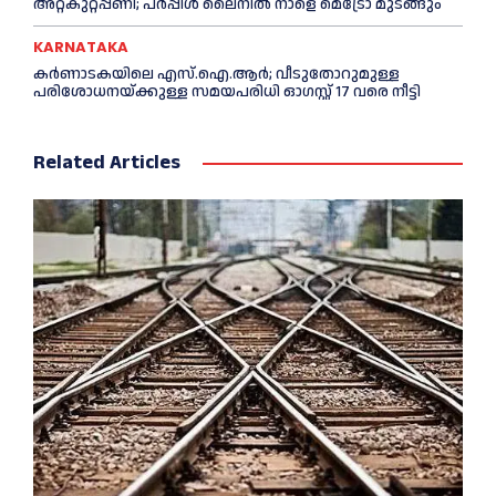
അറ്റകുറ്റപ്പണി; പർപ്പിൾ ലൈനില്‍ നാളെ മെട്രോ മുടങ്ങും
KARNATAKA
കർണാടകയിലെ എസ്.ഐ.ആർ; വീടുതോറുമുള്ള
പരിശോധനയ്ക്കുള്ള സമയപരിധി ഓഗസ്റ്റ് 17 വരെ നീട്ടി
Related Articles