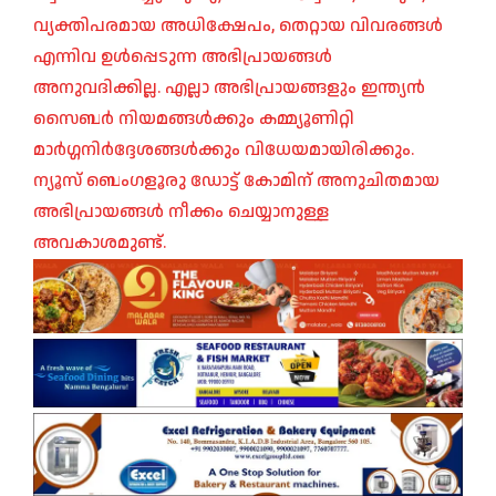
വ്യക്തിപരമായ അധിക്ഷേപം, തെറ്റായ വിവരങ്ങൾ
എന്നിവ ഉൾപ്പെടുന്ന അഭിപ്രായങ്ങൾ
അനുവദിക്കില്ല. എല്ലാ അഭിപ്രായങ്ങളും ഇന്ത്യൻ
സൈബർ നിയമങ്ങൾക്കും കമ്മ്യൂണിറ്റി
മാർഗ്ഗനിർദ്ദേശങ്ങൾക്കും വിധേയമായിരിക്കും.
ന്യൂസ് ബെംഗളൂരു ഡോട്ട് കോമിന് അനുചിതമായ
അഭിപ്രായങ്ങൾ നീക്കം ചെയ്യാനുള്ള
അവകാശമുണ്ട്.