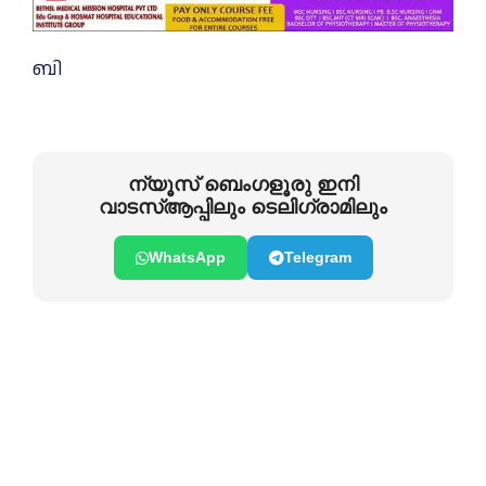
ബി
ന്യൂസ് ബെംഗളൂരു ഇനി
വാടസ്ആപ്പിലും ടെലിഗ്രാമിലും
WhatsApp
Telegram