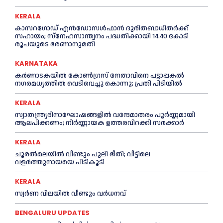
KERALA
കാസറഗോഡ് എന്‍ഡോസള്‍ഫാന്‍ ദുരിതബാധിതര്‍ക്ക്
സഹായം; സ്‌നേഹസാന്ത്വനം പദ്ധതിക്കായി 14.40 കോടി
രൂപയുടെ ഭരണാനുമതി
KARNATAKA
കർണാടകയിൽ കോണ്‍ഗ്രസ് നേതാവിനെ പട്ടാപ്പകല്‍
നഗരമധ്യത്തില്‍ വെടിവെച്ചു കൊന്നു; പ്രതി പിടിയില്‍
KERALA
സ്വാതന്ത്ര്യദിനാഘോഷങ്ങളില്‍ വന്ദേമാതരം പൂര്‍ണ്ണമായി
ആലപിക്കണം; നിര്‍ണ്ണായക ഉത്തരവിറക്കി സര്‍ക്കാര്‍
KERALA
ചൂരല്‍മലയില്‍ വീണ്ടും പുലി ഭീതി; വീട്ടിലെ
വളര്‍ത്തുനായയെ പിടികൂടി
KERALA
സ്വർണ വിലയില്‍ വീണ്ടും വർധനവ്
BENGALURU UPDATES