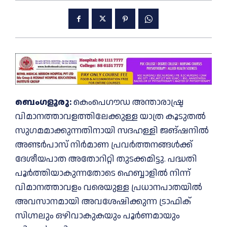
ബെംഗളൂരു:
കെംപെഗൗഡ അന്താരാഷ്ട്ര
വിമാനത്താവളത്തിലേക്കുള്ള യാത്ര കൂടുതൽ
സുഗമമാക്കുന്നതിനായി സദഹള്ളി ജങ്ഷനിൽ
അണ്ടർപാസ് നിർമാണ പ്രവർത്തനങ്ങൾക്ക്
ദേശീയപാത അതോറിറ്റി തുടക്കമിട്ടു. പദ്ധതി
പൂർത്തിയാകുന്നതോടെ ഹെബ്ബാളിൽ നിന്ന്
വിമാനത്താവളം വരെയുള്ള പ്രധാനപാതയിൽ
അവസാനമായി അവശേഷിക്കുന്ന ട്രാഫിക്
സിഗ്നലും ഒഴിവാകുകയും പൂർണമായും