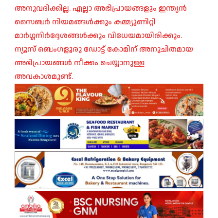
അനുവദിക്കില്ല. എല്ലാ അഭിപ്രായങ്ങളും ഇന്ത്യൻ
സൈബർ നിയമങ്ങൾക്കും കമ്മ്യൂണിറ്റി
മാർഗ്ഗനിർദ്ദേശങ്ങൾക്കും വിധേയമായിരിക്കും.
ന്യൂസ് ബെംഗളൂരു ഡോട്ട് കോമിന് അനുചിതമായ
അഭിപ്രായങ്ങൾ നീക്കം ചെയ്യാനുള്ള
അവകാശമുണ്ട്.