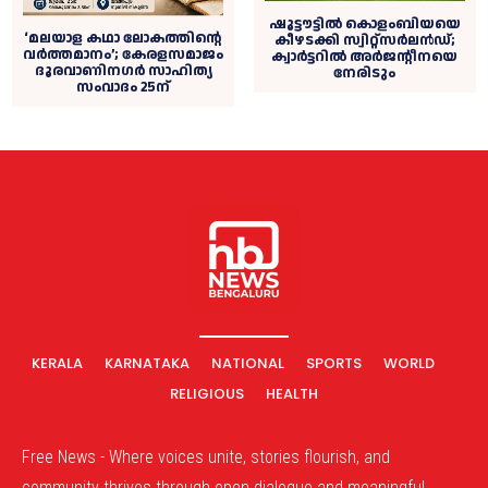
ഷൂട്ടൗട്ടിൽ കൊളംബിയയെ
‘മലയാള കഥാ ലോകത്തിന്റെ
കീഴടക്കി സ്വിറ്റ്‌സർലൻഡ്;
വർത്തമാനം’; കേരളസമാജം
ക്വാർട്ടറിൽ അർജന്റീനയെ
ദൂരവാണിനഗർ സാഹിത്യ
നേരിടും
സംവാദം 25ന്
KERALA
KARNATAKA
NATIONAL
SPORTS
WORLD
RELIGIOUS
HEALTH
Free News - Where voices unite, stories flourish, and
community thrives through open dialogue and meaningful