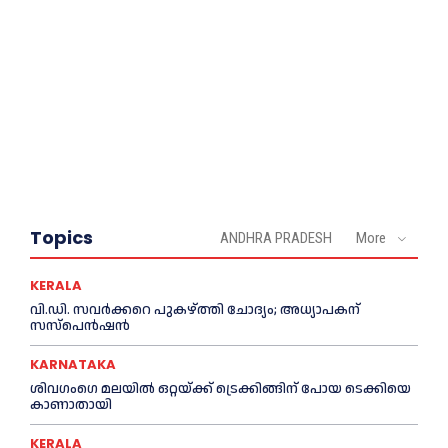
Topics
ANDHRA PRADESH
More
KERALA
വി.ഡി. സവർക്കറെ പുകഴ്ത്തി ചോദ്യം; അധ്യാപകന്
സസ്പെൻഷൻ
KARNATAKA
ശിവഗംഗെ മലയിൽ ഒറ്റയ്ക്ക് ട്രെക്കിങ്ങിന് പോയ ടെക്കിയെ
കാണാതായി
KERALA