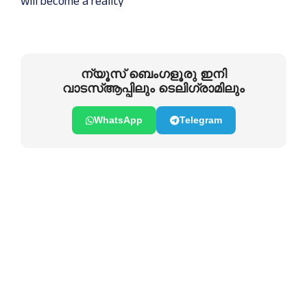
will become a reality
ന്യൂസ് ബെംഗളൂരു ഇനി
വാടസ്ആപ്പിലും ടെലിഗ്രാമിലും
WhatsApp
Telegram