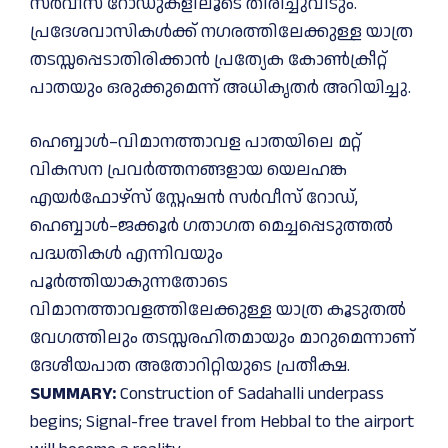
സർവീസ് റോഡുകളിലൂടെ തിരിച്ചുവിടും.
പ്രദേശവാസികൾക്ക് നഗരത്തിലേക്കുള്ള യാത്ര
തടസ്സപ്പെടാതിരിക്കാൻ പ്രത്യേക കോൺക്രീറ്റ്
പാതയും ഒരുക്കുമെന്ന് അധികൃതർ അറിയിച്ചു.
ഹെബ്ബാൾ–വിമാനത്താവള പാതയിലെ മറ്റ്
വികസന പ്രവർത്തനങ്ങളായ യെലഹങ്ക
എയർഫോഴ്‌സ് സ്റ്റേഷൻ സർവീസ് റോഡ്,
ഹെബ്ബാൾ–ജക്കൂർ ഗതാഗത മെച്ചപ്പെടുത്തൽ
പദ്ധതികൾ എന്നിവയും
പൂർത്തിയാകുന്നതോടെ
വിമാനത്താവളത്തിലേക്കുള്ള യാത്ര കൂടുതൽ
വേഗത്തിലും തടസ്സരഹിതമായും മാറുമെന്നാണ്
ദേശീയപാത അതോറിറ്റിയുടെ പ്രതീക്ഷ.
SUMMARY:
Construction of Sadahalli underpass
begins; Signal-free travel from Hebbal to the airport