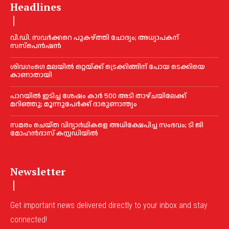
Headlines
വി.ഡി. സവർക്കറെ പുകഴ്ത്തി ചോദ്യം; അധ്യാപകന്
സസ്പെൻഷൻ
ശിവഗംഗെ മലയിൽ ഒറ്റയ്ക്ക് ട്രെക്കിങ്ങിന് പോയ ടെക്കിയെ
കാണാതായി
പാറയിൽ ഇടിച്ച ശേഷം കാർ 500 അടി താഴ്ചയിലേക്ക്
മറിഞ്ഞു; മൂന്നുപേർക്ക് ദാരുണാന്ത്യം
സമരം ചെയ്ത വിദ്യാര്‍ഥികളെ അധിക്ഷേപിച്ച സംഭവം; ടി ജി
മോഹന്‍ദാസ് കസ്റ്റഡിയിൽ
Newsletter
Get important news delivered directly to your inbox and stay
connected!