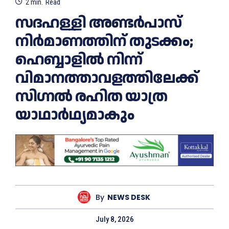
2
min.
Read
സദഹള്ളി അണ്ടർപാസ്
നിർമാണത്തിന് തുടക്കം;
ഹെബ്ബാളിൽ നിന്ന്
വിമാനത്താവളത്തിലേക്ക്
സിഗ്നൽ രഹിത യാത്ര
യാഥാർഥ്യമാകും
By
NEWS DESK
July 8, 2026