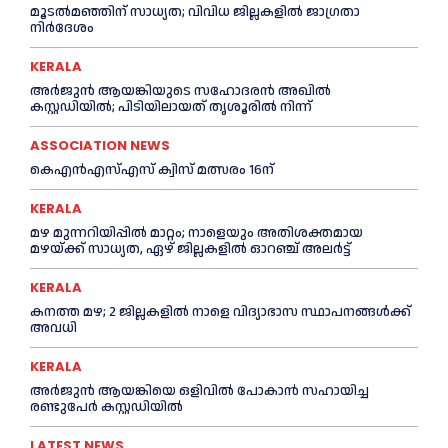
മൂടൽമഞ്ഞിന് സാധ്യത; വിവിധ ജില്ലകളിൽ ജാഗ്രതാ
നിർദേശം
KERALA
അര്‍ജുന്‍ ആയങ്കിയുടെ സഹോദരന്‍ അഖില്‍
കസ്റ്റഡിയില്‍; പിടിയിലായത് തൃശൂരില്‍ നിന്ന്
ASSOCIATION NEWS
കെഎൻഎസ്എസ് ക്വിസ് മത്സരം 16ന്
KERALA
മഴ മുന്നറിയിപ്പിൽ മാറ്റം; നാളെയും അതിശക്തമായ
മഴയ്ക്ക് സാധ്യത, ഏഴ് ജില്ലകളിൽ ഓറഞ്ച് അലർട്ട്
KERALA
കനത്ത മഴ; 2 ജില്ലകളില്‍ നാളെ വിദ്യാഭാസ സ്ഥാപനങ്ങള്‍ക്ക്
അവധി
KERALA
അര്‍ജുന്‍ ആയങ്കിയെ ഒളിവില്‍ പോകാന്‍ സഹായിച്ച
രണ്ടുപേര്‍ കസ്റ്റഡിയില്‍
LATEST NEWS