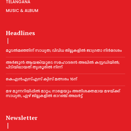
TELANGANA
MUSIC & ALBUM
Headlines
മൂടൽമഞ്ഞിന് സാധ്യത; വിവിധ ജില്ലകളിൽ ജാഗ്രതാ നിർദേശം
അര്‍ജുന്‍ ആയങ്കിയുടെ സഹോദരന്‍ അഖില്‍ കസ്റ്റഡിയില്‍;
പിടിയിലായത് തൃശൂരില്‍ നിന്ന്
കെഎൻഎസ്എസ് ക്വിസ് മത്സരം 16ന്
മഴ മുന്നറിയിപ്പിൽ മാറ്റം; നാളെയും അതിശക്തമായ മഴയ്ക്ക്
സാധ്യത, ഏഴ് ജില്ലകളിൽ ഓറഞ്ച് അലർട്ട്
Newsletter