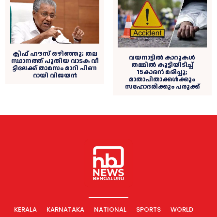
ക്ലി​ഫ് ഹൗ​സ് ഒഴിഞ്ഞു; ത​ല​
വയനാട്ടില്‍ കാറുകള്‍
സ്ഥാ​ന​ത്ത് പു​തി​യ വാ​ട​ക വീ​
തമ്മില്‍ കൂട്ടിയിടിച്ച്
ട്ടി​ലേ​ക്ക് താ​മ​സം മാ​റി പി​ണ​
15കാരന്‍ മരിച്ചു;
റാ​യി വി​ജ​യ​ൻ
മാതാപിതാക്കള്‍ക്കും
സഹോദരിക്കും പരുക്ക്
KERALA
KARNATAKA
NATIONAL
SPORTS
WORLD