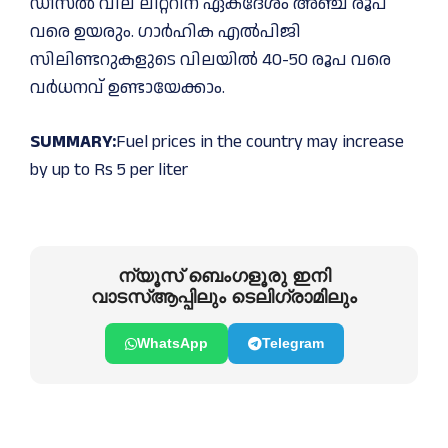
ഡീസൽ വില ലിറ്ററിന് ഏകദേശം അഞ്ച് രൂപ
വരെ ഉയരും. ഗാർഹിക എൽപിജി
സിലിണ്ടറുകളുടെ വിലയിൽ 40-50 രൂപ വരെ
വർധനവ് ഉണ്ടായേക്കാം.
SUMMARY:
Fuel prices in the country may increase
by up to Rs 5 per liter
ന്യൂസ് ബെംഗളൂരു ഇനി
വാടസ്ആപ്പിലും ടെലിഗ്രാമിലും
WhatsApp
Telegram