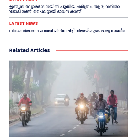
ഇന്ത്യൻ വ്യോമസേനയില്‍ പുതിയ ചരിത്രം; ആദ്യ വനിതാ
‘ടോപ്പ് ഗണ്‍’ പൈലറ്റായി ഭാവന കാന്ത്
LATEST NEWS
വിവാഹമോചന ഹര്‍ജി പിൻവലിച്ച്‌ വിജയ്‌യുടെ ഭാര്യ സംഗീത
Related Articles