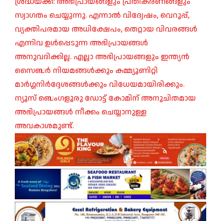
ശ്രദ്ധയ്ക്ക്: അഭിപ്രായങ്ങളും പ്രതികരണങ്ങളും
സ്വാഗതം ചെയ്യുന്നു. എന്നാൽ വിദ്വേഷം, വെറുപ്പ്,
വ്യക്തിപരമായ അധിക്ഷേപം, തെറ്റായ വിവരങ്ങൾ
എന്നിവ ഉൾപ്പെടുന്ന അഭിപ്രായങ്ങൾ
അനുവദിക്കില്ല. എല്ലാ അഭിപ്രായങ്ങളും ഇന്ത്യൻ
സൈബർ നിയമങ്ങൾക്കും കമ്മ്യൂണിറ്റി
മാർഗ്ഗനിർദ്ദേശങ്ങൾക്കും വിധേയമായിരിക്കും.
ന്യൂസ് ബെംഗളൂരു ഡോട്ട് കോമിന് അനുചിതമായ
അഭിപ്രായങ്ങൾ നീക്കം ചെയ്യാനുള്ള
അവകാശമുണ്ട്.