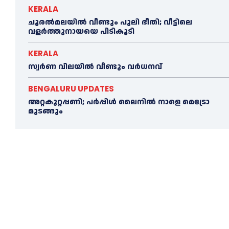
KERALA
ചൂരല്‍മലയില്‍ വീണ്ടും പുലി ഭീതി; വീട്ടിലെ
വളര്‍ത്തുനായയെ പിടികൂടി
KERALA
സ്വർണ വിലയില്‍ വീണ്ടും വർധനവ്
BENGALURU UPDATES
അറ്റകുറ്റപ്പണി; പർപ്പിൾ ലൈനില്‍ നാളെ മെട്രോ
മുടങ്ങും