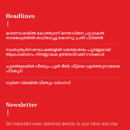
Headlines
കർണാടകയിൽ കോണ്‍ഗ്രസ് നേതാവിനെ പട്ടാപ്പകല്‍
നഗരമധ്യത്തില്‍ വെടിവെച്ചു കൊന്നു; പ്രതി പിടിയില്‍
സ്വാതന്ത്ര്യദിനാഘോഷങ്ങളില്‍ വന്ദേമാതരം പൂര്‍ണ്ണമായി
ആലപിക്കണം; നിര്‍ണ്ണായക ഉത്തരവിറക്കി സര്‍ക്കാര്‍
ചൂരല്‍മലയില്‍ വീണ്ടും പുലി ഭീതി; വീട്ടിലെ വളര്‍ത്തുനായയെ
പിടികൂടി
സ്വർണ വിലയില്‍ വീണ്ടും വർധനവ്
Newsletter
Get important news delivered directly to your inbox and stay