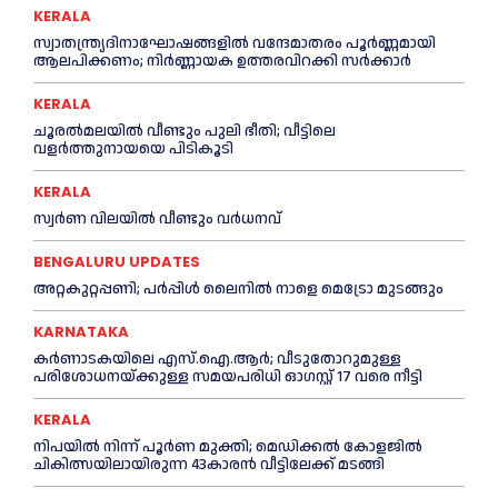
KERALA
സ്വാതന്ത്ര്യദിനാഘോഷങ്ങളില്‍ വന്ദേമാതരം പൂര്‍ണ്ണമായി
ആലപിക്കണം; നിര്‍ണ്ണായക ഉത്തരവിറക്കി സര്‍ക്കാര്‍
KERALA
ചൂരല്‍മലയില്‍ വീണ്ടും പുലി ഭീതി; വീട്ടിലെ
വളര്‍ത്തുനായയെ പിടികൂടി
KERALA
സ്വർണ വിലയില്‍ വീണ്ടും വർധനവ്
BENGALURU UPDATES
അറ്റകുറ്റപ്പണി; പർപ്പിൾ ലൈനില്‍ നാളെ മെട്രോ മുടങ്ങും
KARNATAKA
കർണാടകയിലെ എസ്.ഐ.ആർ; വീടുതോറുമുള്ള
പരിശോധനയ്ക്കുള്ള സമയപരിധി ഓഗസ്റ്റ് 17 വരെ നീട്ടി
KERALA
നിപയില്‍ നിന്ന് പൂര്‍ണ മുക്തി; മെഡിക്കല്‍ കോളജില്‍
ചികിത്സയിലായിരുന്ന 43കാരന്‍ വീട്ടിലേക്ക് മടങ്ങി