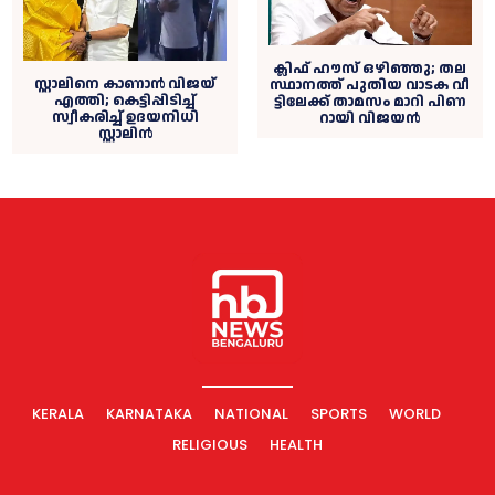
ക്ലി​ഫ് ഹൗ​സ് ഒഴിഞ്ഞു; ത​ല​
സ്റ്റാലിനെ കാണാൻ വിജയ്
സ്ഥാ​ന​ത്ത് പു​തി​യ വാ​ട​ക വീ​
എത്തി; കെട്ടിപ്പിടിച്ച്
ട്ടി​ലേ​ക്ക് താ​മ​സം മാ​റി പി​ണ​
സ്വീകരിച്ച് ഉദയനിധി
റാ​യി വി​ജ​യ​ൻ
സ്റ്റാലിൻ
KERALA
KARNATAKA
NATIONAL
SPORTS
WORLD
RELIGIOUS
HEALTH