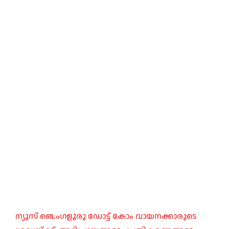
ന്യൂസ് ബെംഗളൂരു ഡോട്ട് കോം വായനക്കാരുടെ