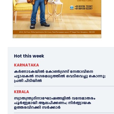
Hot this week
KARNATAKA
കർണാടകയിൽ കോണ്‍ഗ്രസ് നേതാവിനെ
പട്ടാപ്പകല്‍ നഗരമധ്യത്തില്‍ വെടിവെച്ചു കൊന്നു;
പ്രതി പിടിയില്‍
KERALA
സ്വാതന്ത്ര്യദിനാഘോഷങ്ങളില്‍ വന്ദേമാതരം
പൂര്‍ണ്ണമായി ആലപിക്കണം; നിര്‍ണ്ണായക
ഉത്തരവിറക്കി സര്‍ക്കാര്‍