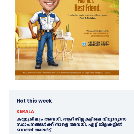
Hot this week
KERALA
കണ്ണൂരിലും അവധി, ആറ് ജില്ലകളിലെ വിദ്യാഭ്യാസ
സ്ഥാപനങ്ങൾക്ക് നാളെ അവധി, എട്ട് ജില്ലകളിൽ
ഓറഞ്ച് അലർട്ട്