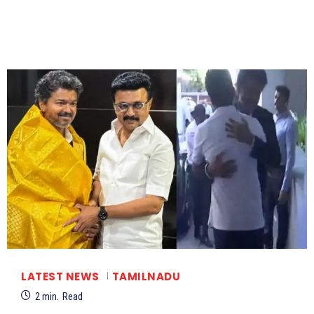
LATEST NEWS
TAMILNADU
2
min.
Read