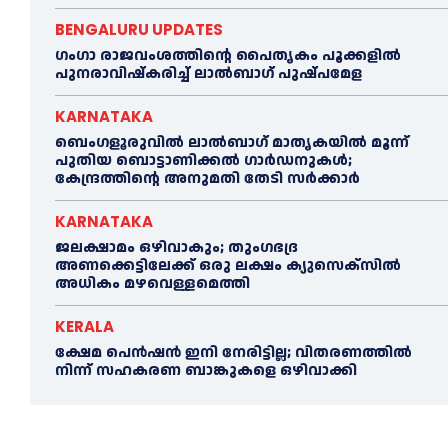
BENGALURU UPDATES
ഗംഗാ രാജവംശത്തിന്റെ പൈതൃകം പൂക്കളിൽ
പുനരാവിഷ്‌കരിച്ച് ലാൽബാഗ് പുഷ്പമേള
KARNATAKA
ബെംഗളൂരുവിൽ ലാൽബാഗ് മാതൃകയിൽ മൂന്ന്
പുതിയ ബൊട്ടാണിക്കൽ ഗാർഡനുകൾ;
കേന്ദ്രത്തിന്റെ അനുമതി തേടി സർക്കാർ
KARNATAKA
ജലക്ഷാമം ഒഴിവാകും; തുംഗഭദ്ര
അണക്കെട്ടിലേക്ക് ഒരു ലക്ഷം ക്യുസെക്സില്‍
അധികം മഴവെള്ളമെത്തി
KERALA
ക്ഷേമ പെൻഷൻ ഇനി നേരിട്ടില്ല; വിതരണത്തിൽ
നിന്ന് സഹകരണ ബാങ്കുകളെ ഒഴിവാക്കി