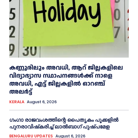
കണ്ണൂരിലും അവധി, ആറ് ജില്ലകളിലെ
വിദ്യാഭ്യാസ സ്ഥാപനങ്ങൾക്ക് നാളെ
അവധി, എട്ട് ജില്ലകളിൽ ഓറഞ്ച്
അലർട്ട്
KERALA
August 6, 2026
ഗംഗാ രാജവംശത്തിന്റെ പൈതൃകം പൂക്കളിൽ
പുനരാവിഷ്‌കരിച്ച് ലാൽബാഗ് പുഷ്പമേള
BENGALURU UPDATES
August 6, 2026