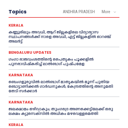
Topics
ANDHRA PRADESH
More
KERALA
കണ്ണൂരിലും അവധി, ആറ് ജില്ലകളിലെ വിദ്യാഭ്യാസ
സ്ഥാപനങ്ങൾക്ക് നാളെ അവധി, എട്ട് ജില്ലകളിൽ ഓറഞ്ച്
അലർട്ട്
BENGALURU UPDATES
ഗംഗാ രാജവംശത്തിന്റെ പൈതൃകം പൂക്കളിൽ
പുനരാവിഷ്‌കരിച്ച് ലാൽബാഗ് പുഷ്പമേള
KARNATAKA
ബെംഗളൂരുവിൽ ലാൽബാഗ് മാതൃകയിൽ മൂന്ന് പുതിയ
ബൊട്ടാണിക്കൽ ഗാർഡനുകൾ; കേന്ദ്രത്തിന്റെ അനുമതി
തേടി സർക്കാർ
KARNATAKA
ജലക്ഷാമം ഒഴിവാകും; തുംഗഭദ്ര അണക്കെട്ടിലേക്ക് ഒരു
ലക്ഷം ക്യുസെക്സില്‍ അധികം മഴവെള്ളമെത്തി
KERALA