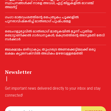
സ്ഥാപനങ്ങൾക്ക് നാളെ അവധി, എട്ട് ജില്ലകളിൽ ഓറഞ്ച്
അലർട്ട്
ഗംഗാ രാജവംശത്തിന്റെ പൈതൃകം പൂക്കളിൽ
പുനരാവിഷ്‌കരിച്ച് ലാൽബാഗ് പുഷ്പമേള
ബെംഗളൂരുവിൽ ലാൽബാഗ് മാതൃകയിൽ മൂന്ന് പുതിയ
ബൊട്ടാണിക്കൽ ഗാർഡനുകൾ; കേന്ദ്രത്തിന്റെ അനുമതി തേടി
സർക്കാർ
ജലക്ഷാമം ഒഴിവാകും; തുംഗഭദ്ര അണക്കെട്ടിലേക്ക് ഒരു
ലക്ഷം ക്യുസെക്സില്‍ അധികം മഴവെള്ളമെത്തി
Newsletter
Get important news delivered directly to your inbox and stay
connected!