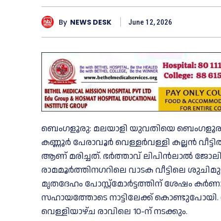
By
NEWS DESK
June 12, 2026
ബെംഗളൂരു: മലയാളി യുവതിയെ ബെംഗളൂരുവില
കണ്ണൂർ പേരാവൂർ വെള്ളർവള്ളി കല്ലൻ വീട്
ആണ് മരിച്ചത്. ഭർത്താവ് ലിപിൻലാൽ ജോലി ക
രാമമൂർത്തിനഗറിലെ വാടക വീട്ടിലെ ശുചിമു
മൃതദേഹം പോസ്റ്റ്മോർട്ടത്തിന് ശേഷം ക
സഹായത്തോടെ നാട്ടിലേക്ക് കൊണ്ടുപോയി. 
വെള്ളിയാഴ്ച രാവിലെ 10-ന് നടക്കും.