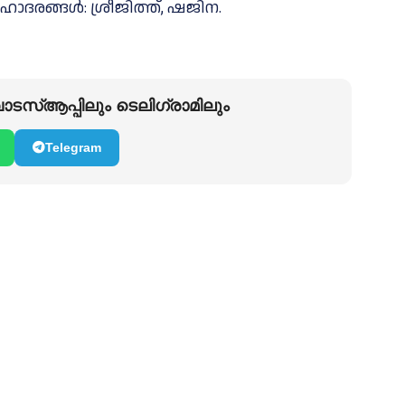
ദരങ്ങൾ: ശ്രീജിത്ത്, ഷജിന.
ടസ്ആപ്പിലും ടെലിഗ്രാമിലും
Telegram