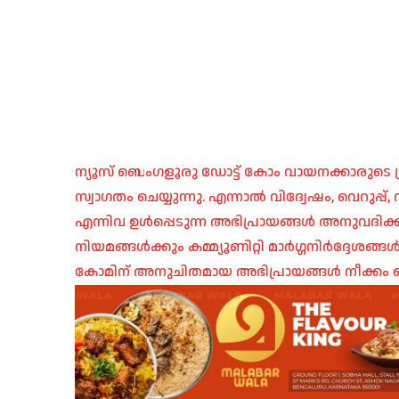
ന്യൂസ് ബെംഗളൂരു ഡോട്ട് കോം വായനക്കാരുടെ ശ്
സ്വാഗതം ചെയ്യുന്നു. എന്നാൽ വിദ്വേഷം, വെറുപ്
എന്നിവ ഉൾപ്പെടുന്ന അഭിപ്രായങ്ങൾ അനുവദിക്ക
നിയമങ്ങൾക്കും കമ്മ്യൂണിറ്റി മാർഗ്ഗനിർദ്ദേശങ്
കോമിന് അനുചിതമായ അഭിപ്രായങ്ങൾ നീക്കം ച