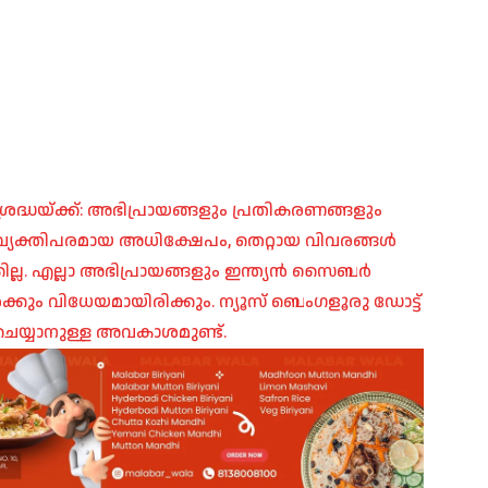
രദ്ധയ്ക്ക്: അഭിപ്രായങ്ങളും പ്രതികരണങ്ങളും
പ്, വ്യക്തിപരമായ അധിക്ഷേപം, തെറ്റായ വിവരങ്ങൾ
ില്ല. എല്ലാ അഭിപ്രായങ്ങളും ഇന്ത്യൻ സൈബർ
ങൾക്കും വിധേയമായിരിക്കും. ന്യൂസ് ബെംഗളൂരു ഡോട്ട്
െയ്യാനുള്ള അവകാശമുണ്ട്.