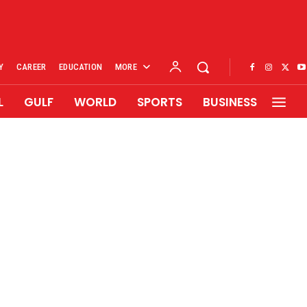
Y
CAREER
EDUCATION
MORE
L
GULF
WORLD
SPORTS
BUSINESS