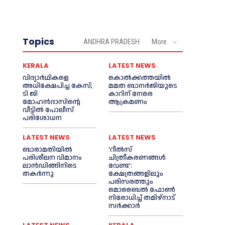
Topics
ANDHRA PRADESH
More
KERALA
LATEST NEWS
വിദ്യാര്‍ഥികളെ
കൊല്‍ക്കത്തയില്‍
അധിക്ഷേപിച്ച കേസ്;
മമത ബാനര്‍ജിയുടെ
ടി ജി
കാറിന് നേരെ
മോഹന്‍ദാസിന്റെ
ആക്രമണം
വീട്ടില്‍ പോലീസ്
പരിശോധന
LATEST NEWS
LATEST NEWS
ബാരാമതിയില്‍
‘റീല്‍സ്
പരിശീലന വിമാനം
ചിത്രീകരണങ്ങള്‍
ലാന്‍ഡിങ്ങിനിടെ
വേണ്ട’:
തകര്‍ന്നു
ക്ഷേത്രങ്ങളിലും
പരിസരത്തും
മൊബൈല്‍ ഫോണ്‍
നിരോധിച്ച്‌ തമിഴ്നാട്
സര്‍ക്കാര്‍