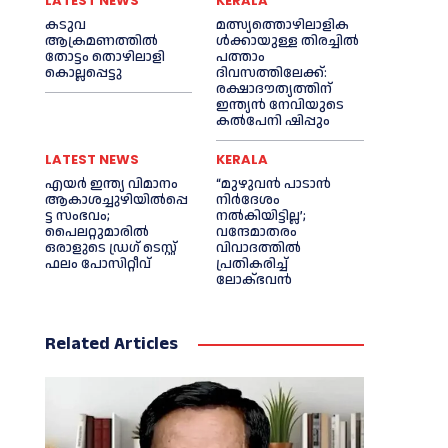
LATEST NEWS
KERALA
കടുവ
മത്സ്യത്തൊഴിലാളിക
ആക്രമണത്തില്‍
ള്‍ക്കായുള്ള തിരച്ചില്‍
തോട്ടം തൊഴിലാളി
പത്താം
കൊല്ലപ്പെട്ടു
ദിവസത്തിലേക്ക്:
രക്ഷാദൗത്യത്തിന്
ഇന്ത്യൻ നേവിയുടെ
കല്‍പേനി ഷിപ്പും
LATEST NEWS
KERALA
എയര്‍ ഇന്ത്യ വിമാനം
“മുഴുവൻ പാടാൻ
ആകാശച്ചുഴിയില്‍പ്പെ
നിര്‍ദേശം
ട്ട സംഭവം;
നല്‍കിയിട്ടില്ല’;
പൈലറ്റുമാരില്‍
വന്ദേമാതരം
ഒരാളുടെ ഡ്രഗ് ടെസ്റ്റ്
വിവാദത്തില്‍
ഫലം പോസിറ്റീവ്
പ്രതികരിച്ച്‌
ലോക്ഭവൻ
Related Articles