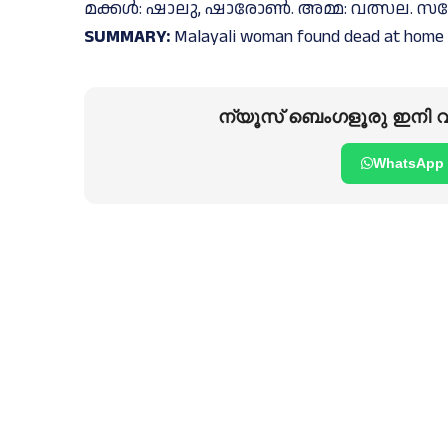
മക്കൾ: ഷാലു, ഷാരോൺ. അമ്മ: വത്സല. സഹോ
SUMMARY:
Malayali woman found dead at home
ന്യൂസ് ബെംഗളൂരു ഇനി വാ
WhatsApp