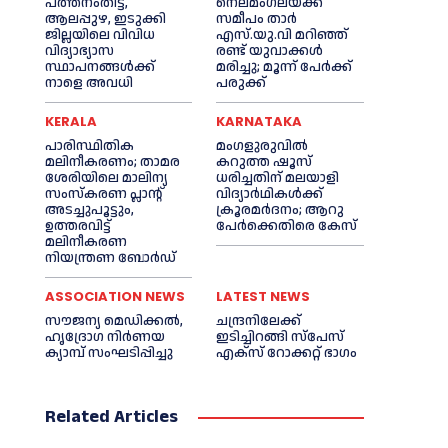
പത്തനംതിട്ട,
നെലമംഗലയ്ക്ക്
ആലപ്പുഴ, ഇടുക്കി
സമീപം താർ
ജില്ലയിലെ വിവിധ
എസ്‌.യു.വി മറിഞ്ഞ്
വിദ്യാഭ്യാസ
രണ്ട് യുവാക്കൾ
സ്ഥാപനങ്ങള്‍ക്ക്
മരിച്ചു; മൂന്ന് പേർക്ക്
നാളെ അവധി
പരുക്ക്
KERALA
KARNATAKA
പാരിസ്ഥിതിക
മംഗളുരുവില്‍
മലിനീകരണം; താമര
കറുത്ത ഷൂസ്
ശേരിയിലെ മാലിന്യ
ധരിച്ചതിന് മലയാളി
സംസ്കരണ പ്ലാന്റ്
വിദ്യാര്‍ഥികള്‍ക്ക്
അടച്ചുപൂട്ടും,
ക്രൂരമര്‍ദനം; ആറു
ഉത്തരവിട്ട്
പേര്‍ക്കെതിരെ കേസ്
മലിനീകരണ
നിയന്ത്രണ ബോർഡ്
ASSOCIATION NEWS
LATEST NEWS
സൗജന്യ മെഡിക്കല്‍,
ചന്ദ്രനിലേക്ക്
ഹൃദ്രോഗ നിര്‍ണയ
ഇടിച്ചിറങ്ങി സ്പേസ്
ക്യാമ്പ് സംഘടിപ്പിച്ചു
എക്സ് റോക്കറ്റ് ഭാഗം
Related Articles