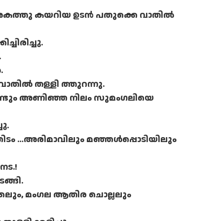
 അകത്തു കയറിയ ഉടന്‍ പതുക്കെ വാതില്‍
്ചിരിച്ചു.
.
.
ില്‍ തള്ളി ത്തുറന്നു.
ൊണ്ടും അണിഞ്ഞ നിലം സുമംഗലിയെ
ു.
ഞിടം …അരിമാവിലും മഞ്ഞള്‍പ്പൊടിയിലും
നട.!
ടങ്ങി.
ിക്കലും, മംഗല ആതിര ചൊല്ലലും