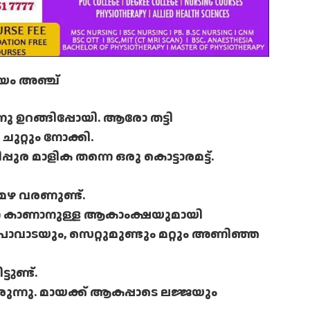
യം അഞ്ച്
ു ഉറങ്ങിപ്പോയി. ആരോ തട്ടി
ചുറ്റും നോക്കി.
്പുര മാളിക തന്നെ ഒരു കൊട്ടാരമട്ട്.
 മഴ വരണുണ്ട്.
െ കാണാനുള്ള ആകാംക്ഷയുമായി
ട്ടു പാവാടയും, സെറ്റുമുണ്ടും മറ്റും അണിഞ്ഞ
ുണ്ട്.
ുന്നു. മായക്ക് ആകപ്പാടെ ലജ്ജയും