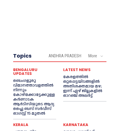
Topics
ANDHRA PRADESH
More
BENGALURU
LATEST NEWS
UPDATES
കേരളത്തില്‍
ബെംഗളൂരു
ഒറ്റപ്പെട്ടയിടങ്ങളില്‍
വിമാനത്താവളത്തിൽ
അതിശക്തമായ മഴ;
നിന്നും
ഇന്ന് ഏഴ് ജില്ലകളില്‍
കോഴിക്കോട്ടേക്കുള്ള
ഓറഞ്ച് അലര്‍ട്ട്
കർണാടക
ആർടിസിയുടെ ആദ്യ
ഫ്ലൈ ബസ് സര്‍വീസ്
ഓഗസ്റ്റ് 15 മുതല്‍
KERALA
KARNATAKA