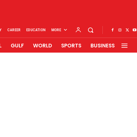
Y
CAREER
EDUCATION
MORE
L
GULF
WORLD
SPORTS
BUSINESS