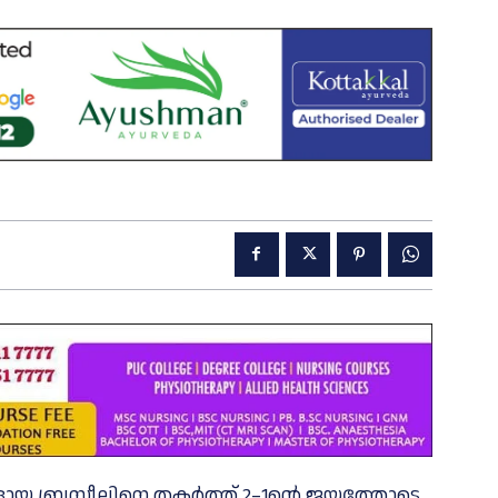
 ബ്രസീലിനെ തകര്‍ത്ത് 2–1ന്റെ ജയത്തോടെ