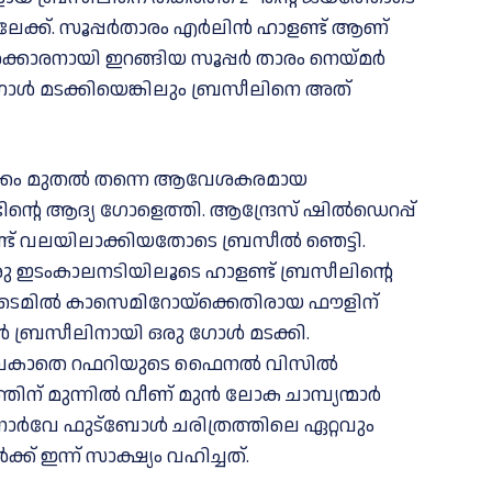
്‌. സൂ​പ്പ​ർ​താ​രം എ​ർ​ലി​ൻ‌ ഹാ​ള​ണ്ട് ആ​ണ്
പകരക്കാരനായി ഇറങ്ങിയ സൂപ്പർ താരം നെയ്മർ
ൾ മടക്കിയെങ്കിലും ബ്രസീലിനെ അത്
 തുടക്കം മുതൽ തന്നെ ആവേശകരമായ
്ടിന്റെ ആദ്യ ഗോളെത്തി. ആന്ദ്രേസ് ഷിൽഡെറപ്പ്
ട് വലയിലാക്കിയതോടെ ബ്രസീൽ ഞെട്ടി.
ു ഇടംകാലനടിയിലൂടെ ഹാളണ്ട് ബ്രസീലിന്റെ
 ടൈമിൽ കാസെമിറോയ്‌ക്കെതിരായ ഫൗളിന്
യ്മർ ബ്രസീലിനായി ഒരു ഗോൾ മടക്കി.
 വൈകാതെ റഫറിയുടെ ഫൈനൽ വിസിൽ
് മുന്നിൽ വീണ് മുൻ ലോക ചാമ്പ്യന്മാർ
 നോർവേ ഫുട്ബോൾ ചരിത്രത്തിലെ ഏറ്റവും
 ഇന്ന് സാക്ഷ്യം വഹിച്ചത്.