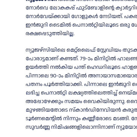
നോർവെ ലോകകപ്പ്‌ ഫുട്ബോളിന്റെ ക്വാർട്ടറിലേക്ക
നോ​ർ​വേ​യ്ക്കാ​യി ഗോ​ളു​ക​ൾ നേ​ടി​യ​ത്. 
ഇൻജുറി ടൈമിൽ പെനാൽറ്റിയിലൂടെ ഒരു ഗോ
രക്ഷപ്പെടുത്തിയില്ല.
ന്യൂജഴ്‌സിയിലെ മെറ്റ്‌ലൈഫ് സ്റ്റേഡിയം
പോരാട്ടമാണ് കണ്ടത്. 79-ാം മിനിറ്റിൽ ഹാലണ
ഉയർത്തി നൽകിയ പന്ത് ഹെഡറിലൂടെ ഹാളണ്
പിന്നാലെ 90-ാം മിനിറ്റിൽ അനായാസമായൊര
പതനം പൂർത്തിയാക്കി. പിന്നാലെ ഇൻജുറി
ലഭിച്ച പെനാൽറ്റി ലക്ഷ്യത്തിലെത്തിച്ച് നെ
അപ്പോഴേക്കും സമയം വൈകിയിരുന്നു.
മുഴങ്ങിയതോടെ സ്കാൻഡിനേവിയൻ കരുത്തിന
ടൂർണമെന്റിൽ നിന്നും കണ്ണീരോടെ മടങ്ങി.
സുവർണ്ണ നിമിഷങ്ങളിലൊന്നിനാണ് ന്യൂയോർക്ക്