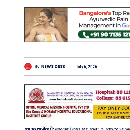
By
NEWS DESK
July 6, 2026
ന്യൂജേഴ്‌സി:
അഞ്ച്‌ തവണ ലോക ജേതാക്കളായ