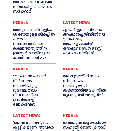
മൊബൈല്‍ ഫോണ്‍
നിരോധിച്ച്‌ തമിഴ്നാട്
സര്‍ക്കാര്‍
KERALA
LATEST NEWS
മത്സ്യത്തൊഴിലാളിക
എയര്‍ ഇന്ത്യ വിമാനം
ള്‍ക്കായുള്ള തിരച്ചില്‍
ആകാശച്ചുഴിയില്‍പ്പെ
പത്താം
ട്ട സംഭവം;
ദിവസത്തിലേക്ക്:
പൈലറ്റുമാരില്‍
രക്ഷാദൗത്യത്തിന്
ഒരാളുടെ ഡ്രഗ് ടെസ്റ്റ്
ഇന്ത്യൻ നേവിയുടെ
ഫലം പോസിറ്റീവ്
കല്‍പേനി ഷിപ്പും
KERALA
KERALA
“മുഴുവൻ പാടാൻ
മലപ്പുറത്ത് നിന്നും
നിര്‍ദേശം
സ്ഫോടക
നല്‍കിയിട്ടില്ല’;
വസ്തുക്കള്‍
വന്ദേമാതരം
കണ്ടെത്തിയ കേസില്‍
വിവാദത്തില്‍
മുഖ‍്യ പ്രതി അറസ്റ്റില്‍
പ്രതികരിച്ച്‌
ലോക്ഭവൻ
LATEST NEWS
KERALA
‘ജെൻ സി നമ്മുടെ
അര്‍ജുന്‍ ആയങ്കിയെ
കുട്ടികളാണ്, അവരെ
സഹായിക്കാൻ ക്രൗഡ്