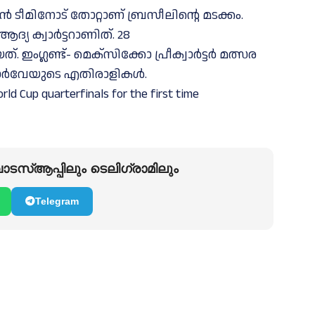
ീമിനോട്‌ തോറ്റാണ്‌ ബ്രസീലിന്റെ മടക്കം.
യ ക്വാർട്ടറാണിത്‌. 28
ണ്ട്- മെ​ക്സി​ക്കോ പ്രീ​ക്വാ​ർ​ട്ട​ർ മ​ത്സ‌​ര​
ാ​ർ​വേ​യു​ടെ എ​തി​രാ​ളി​ക​ൾ.
ld Cup quarterfinals for the first time
ടസ്ആപ്പിലും ടെലിഗ്രാമിലും
Telegram