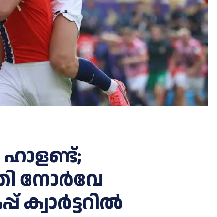
ാ​ള​ണ്ട്;
്തി നോർവേ
 ക്വാർട്ടറിൽ