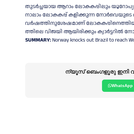
തുടർച്ചയായ ആറാം ലോകകപ്പിലും യൂറോപ്യൻ ട
നാലാം ലോകകപ്പ്‌ കളിക്കുന്ന നോർവെയുടെ ആദ്
വർഷത്തിനുശേഷമാണ്‌ ലോകകപ്പിനെത്തിയത്‌. ഇം​ഗ്ല​
ത്തി​ലെ വി​ജ​യി ആ​യി​രി​ക്കും ക്വാ​ർ​ട്ട​റി​ൽ നേ
SUMMARY:
Norway knocks out Brazil to reach Wor
ന്യൂസ് ബെംഗളൂരു ഇനി വാ
WhatsApp