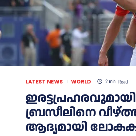
LATEST NEWS
WORLD
2
min.
Read
ഇരട്ടപ്രഹരവുമായി ഹ
ബ്രസീലിനെ വീഴ്ത
ആദ്യമായി ലോകകപ്പ്