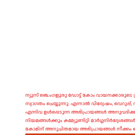
ന്യൂസ് ബെംഗളൂരു ഡോട്ട് കോം വായനക്കാരുടെ ശ്
സ്വാഗതം ചെയ്യുന്നു. എന്നാൽ വിദ്വേഷം, വെറുപ്
എന്നിവ ഉൾപ്പെടുന്ന അഭിപ്രായങ്ങൾ അനുവദിക്ക
നിയമങ്ങൾക്കും കമ്മ്യൂണിറ്റി മാർഗ്ഗനിർദ്ദേശങ്
കോമിന് അനുചിതമായ അഭിപ്രായങ്ങൾ നീക്കം ച