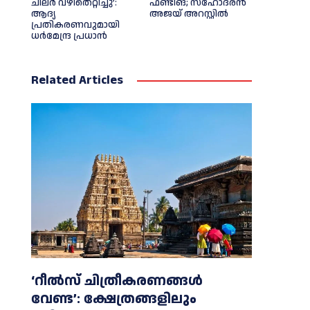
ചിലര്‍ വഴിതെറ്റിച്ചു’:
ഫണ്ടിങ്; സഹോദരന്‍
ആദ്യ
അജയ് അറസ്റ്റില്‍
പ്രതികരണവുമായി
ധര്‍മേന്ദ്ര പ്രധാൻ
Related Articles
‘റീല്‍സ് ചിത്രീകരണങ്ങള്‍
വേണ്ട’: ക്ഷേത്രങ്ങളിലും