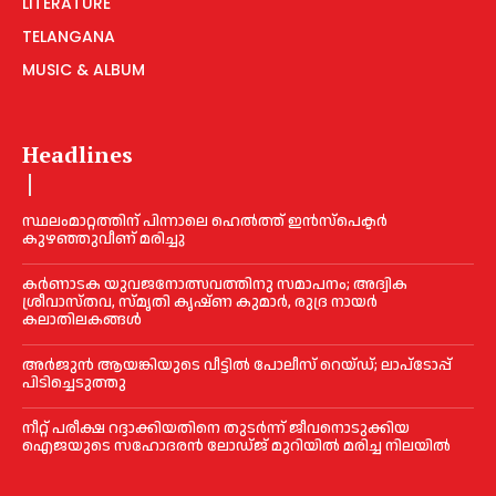
LITERATURE
TELANGANA
MUSIC & ALBUM
Headlines
സ്ഥലംമാറ്റത്തിന് പിന്നാലെ ഹെൽത്ത് ഇൻസ്പെക്ടർ
കുഴഞ്ഞുവീണ് മരിച്ചു
കര്‍ണാടക യുവജനോത്സവത്തിനു സമാപനം; അദ്വിക
ശ്രീവാസ്തവ, സ്മൃതി കൃഷ്ണ കുമാര്‍, രുദ്ര നായര്‍
കലാതിലകങ്ങള്‍
അര്‍ജുൻ ആയങ്കിയുടെ വീട്ടില്‍ പോലീസ് റെയ്ഡ്; ലാപ്ടോപ്പ്
പിടിച്ചെടുത്തു
നീറ്റ് പരീക്ഷ റദ്ദാക്കിയതിനെ തുടര്‍ന്ന് ജീവനൊടുക്കിയ
ഐജയുടെ സഹോദരന്‍ ലോഡ്ജ് മുറിയില്‍ മരിച്ച നിലയില്‍