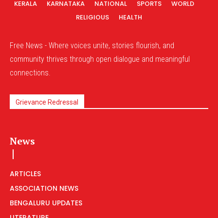
KERALA
KARNATAKA
NATIONAL
SPORTS
WORLD
RELIGIOUS
HEALTH
Free News - Where voices unite, stories flourish, and
community thrives through open dialogue and meaningful
connections.
Grievance Redressal
News
ARTICLES
ASSOCIATION NEWS
BENGALURU UPDATES
LITERATURE