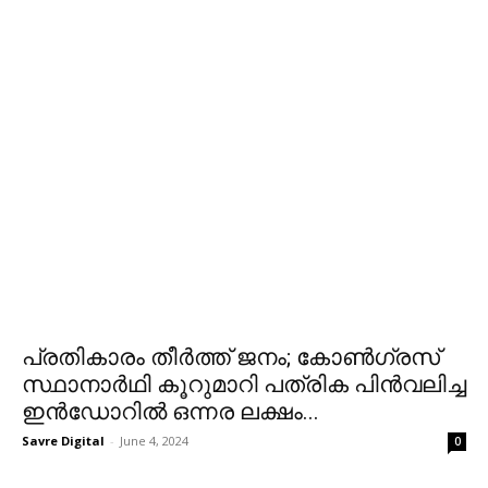
പ്രതികാരം തീര്‍ത്ത് ജനം; കോൺഗ്രസ്
സ്ഥാനാർഥി കൂറുമാറി പത്രിക പിൻവലിച്ച
ഇൻഡോറിൽ ഒന്നര ലക്ഷം...
Savre Digital
-
June 4, 2024
0