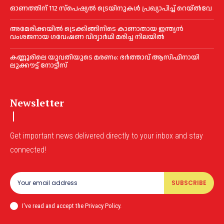
ഓണത്തിന് 112 സ്പെഷ്യല്‍ ട്രെയിനുകള്‍ പ്രഖ്യാപിച്ച്‌ റെയ്ല്‍വേ
അമേരിക്കയില്‍ ട്രെക്കിങ്ങിനിടെ കാണാതായ ഇന്ത്യൻ
വംശജനായ ഗവേഷണ വിദ്യാര്‍ഥി മരിച്ച നിലയില്‍
കണ്ണൂരിലെ യുവതിയുടെ മരണം: ഭര്‍ത്താവ് ആസിഫിനായി
ലുക്കൗട്ട് നോട്ടീസ്
Newsletter
Get important news delivered directly to your inbox and stay
connected!
SUBSCRIBE
I've read and accept the Privacy Policy.