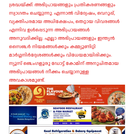
ശ്രദ്ധയ്ക്ക്: അഭിപ്രായങ്ങളും പ്രതികരണങ്ങളും
സ്വാഗതം ചെയ്യുന്നു. എന്നാൽ വിദ്വേഷം, വെറുപ്പ്,
വ്യക്തിപരമായ അധിക്ഷേപം, തെറ്റായ വിവരങ്ങൾ
എന്നിവ ഉൾപ്പെടുന്ന അഭിപ്രായങ്ങൾ
അനുവദിക്കില്ല. എല്ലാ അഭിപ്രായങ്ങളും ഇന്ത്യൻ
സൈബർ നിയമങ്ങൾക്കും കമ്മ്യൂണിറ്റി
മാർഗ്ഗനിർദ്ദേശങ്ങൾക്കും വിധേയമായിരിക്കും.
ന്യൂസ് ബെംഗളൂരു ഡോട്ട് കോമിന് അനുചിതമായ
അഭിപ്രായങ്ങൾ നീക്കം ചെയ്യാനുള്ള
അവകാശമുണ്ട്.