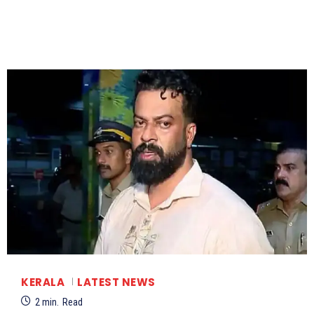
KERALA
LATEST NEWS
2
min.
Read