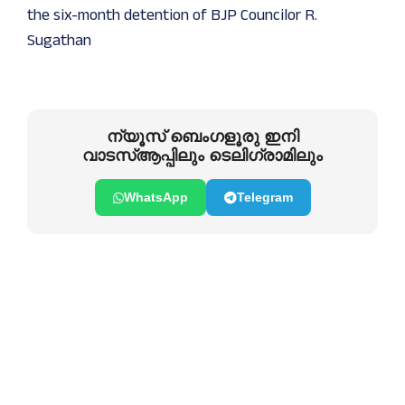
the six-month detention of BJP Councilor R.
Sugathan
ന്യൂസ് ബെംഗളൂരു ഇനി
വാടസ്ആപ്പിലും ടെലിഗ്രാമിലും
WhatsApp
Telegram