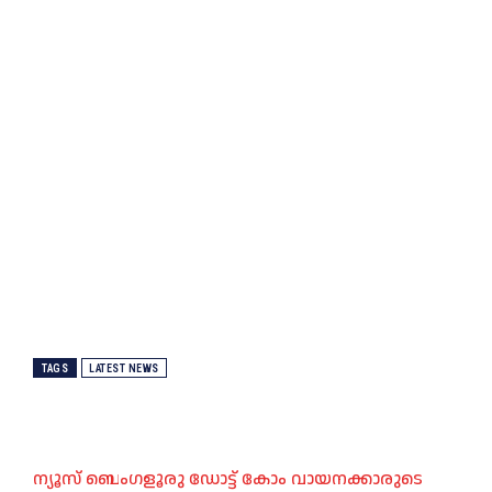
TAGS
LATEST NEWS
ന്യൂസ് ബെംഗളൂരു ഡോട്ട് കോം വായനക്കാരുടെ