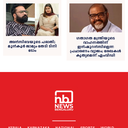
ഗതാഗത മന്ത്രിയുടെ
അൻസിബയുടെ പരാതി;
വാഹനത്തിന്
മുന്‍കൂര്‍ ജാമ്യം തേടി ടിനി
ഇൻഷുറൻസില്ലെന്ന
ടോം
പ്രചാരണം വ്യാജം; രേഖകള്‍
കൃത്യമെന്ന് എംവിഡി
KERALA
KARNATAKA
NATIONAL
SPORTS
WORLD