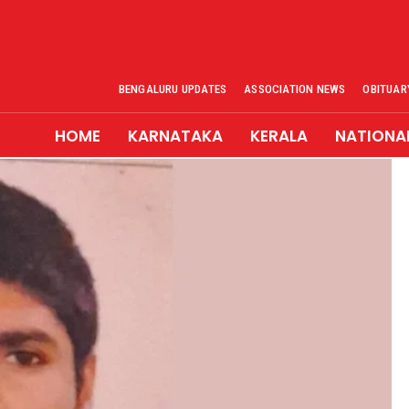
BENGALURU UPDATES
ASSOCIATION NEWS
OBITUAR
HOME
KARNATAKA
KERALA
NATIONA