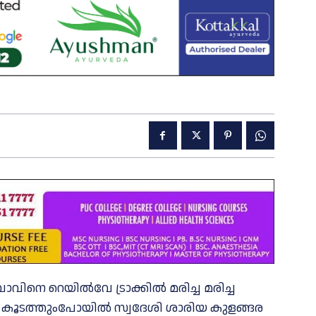
നെ റെയിൽവേ ട്രാക്കിൽ മരിച്ച മരിച്ച
ി കൂടത്തുംപോയിൽ സ്വദേശി ശാരിയ കുളങ്ങര