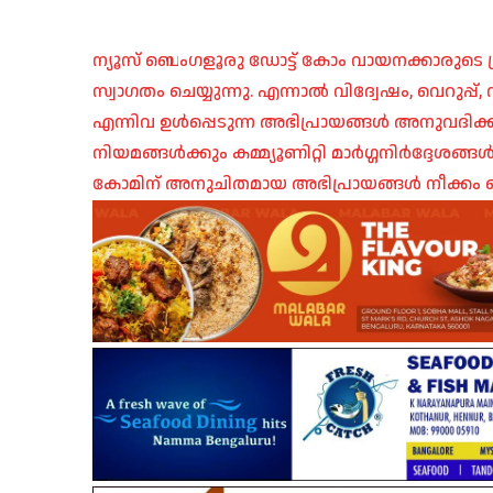
ന്യൂസ് ബെംഗളൂരു ഡോട്ട് കോം വായനക്കാരുടെ ശ്
സ്വാഗതം ചെയ്യുന്നു. എന്നാൽ വിദ്വേഷം, വെറുപ്
എന്നിവ ഉൾപ്പെടുന്ന അഭിപ്രായങ്ങൾ അനുവദിക്ക
നിയമങ്ങൾക്കും കമ്മ്യൂണിറ്റി മാർഗ്ഗനിർദ്ദേശങ്
കോമിന് അനുചിതമായ അഭിപ്രായങ്ങൾ നീക്കം ച