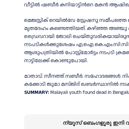
വീട്ടിൽ ഷബീർ കനിയാട്ടിന്‍റെ മകൻ ആഷിഖ് 
മെജസ്റ്റിക് റെയിൽവേ സ്റ്റേഷനു സമീപത്തെ
മൃതദേഹം കണ്ടെത്തിയത്. കഴിഞ്ഞ അഞ്ച
ഡ്രൈവറായി ജോലി ചെയ്തുവരികയായിരുന്നു.
നടപടികൾക്കുശേഷം എ.ഐ കെ.എം.സി.സി 
ആശുപത്രിയിൽ പോസ്റ്റ്‌മോർട്ടം നടപടി ക്രമ
നാട്ടിലേക്ക് കൊണ്ടുപോയി.
മാതാവ്: സീനത്ത് സബീർ. സഹോദരങ്ങൾ: ന
കക്കോടി ജുമാ മസ്ജിദ് ഖബർസ്ഥാനിൽ നടക്
SUMMARY:
Malayali youth found dead in Bengal
ന്യൂസ് ബെംഗളൂരു ഇനി വാ