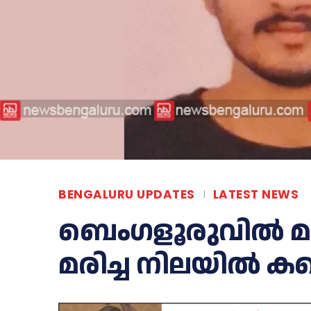
BENGALURU UPDATES
LATEST NEWS
ബെംഗളൂരുവിൽ മ
മരിച്ച നിലയിൽ കണ