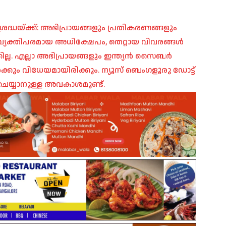
രദ്ധയ്ക്ക്: അഭിപ്രായങ്ങളും പ്രതികരണങ്ങളും
പ്, വ്യക്തിപരമായ അധിക്ഷേപം, തെറ്റായ വിവരങ്ങൾ
ില്ല. എല്ലാ അഭിപ്രായങ്ങളും ഇന്ത്യൻ സൈബർ
ങൾക്കും വിധേയമായിരിക്കും. ന്യൂസ് ബെംഗളൂരു ഡോട്ട്
െയ്യാനുള്ള അവകാശമുണ്ട്.