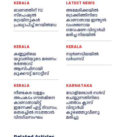
KERALA
LATEST NEWS
ഓണത്തിന് 112
അമേരിക്കയില്‍
സ്പെഷ്യല്‍
ട്രെക്കിങ്ങിനിടെ
ട്രെയിനുകള്‍
കാണാതായ ഇന്ത്യൻ
പ്രഖ്യാപിച്ച്‌ റെയ്ല്‍വേ
വംശജനായ
ഗവേഷണ വിദ്യാര്‍ഥി
മരിച്ച നിലയില്‍
KERALA
KERALA
കണ്ണൂരിലെ
സ്വർണവിലയിൽ
യുവതിയുടെ മരണം:
വർധനവ്
ഭര്‍ത്താവ്
ആസിഫിനായി
ലുക്കൗട്ട് നോട്ടീസ്
KERALA
KARNATAKA
നീണ്ടകര വള്ളം
വോളിബോൾ സർവ്
അപകടം ഗൗതമിനെ
ചെയ്യുന്നതിനിടെ
കാണാതായിട്ട്
പത്താം ക്ലാസ്
ഇന്നേക്ക് എട്ട് ദിവസം;
വിദ്യാർഥി
തെരച്ചില്‍ നടത്താൻ
കുഴഞ്ഞുവീണു
വിദഗ്ധസംഘം
മരിച്ചു
Related Articles