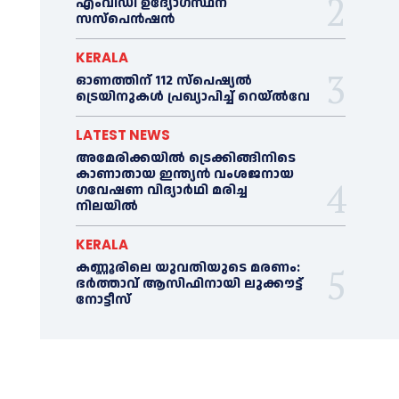
എംവിഡി ഉദ്യോഗസ്ഥന്
സസ്പെൻഷൻ
KERALA
ഓണത്തിന് 112 സ്പെഷ്യല്‍
ട്രെയിനുകള്‍ പ്രഖ്യാപിച്ച്‌ റെയ്ല്‍വേ
LATEST NEWS
അമേരിക്കയില്‍ ട്രെക്കിങ്ങിനിടെ
കാണാതായ ഇന്ത്യൻ വംശജനായ
ഗവേഷണ വിദ്യാര്‍ഥി മരിച്ച
നിലയില്‍
KERALA
കണ്ണൂരിലെ യുവതിയുടെ മരണം:
ഭര്‍ത്താവ് ആസിഫിനായി ലുക്കൗട്ട്
നോട്ടീസ്