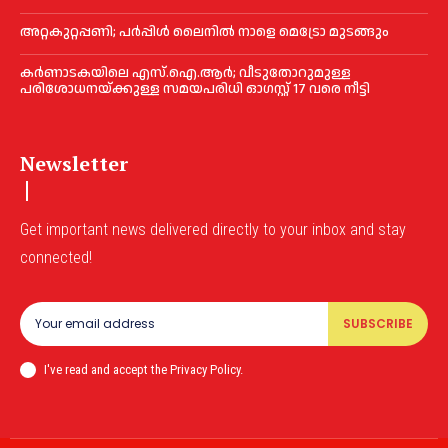
അറ്റകുറ്റപ്പണി; പർപ്പിൾ ലൈനില്‍ നാളെ മെട്രോ മുടങ്ങും
കർണാടകയിലെ എസ്.ഐ.ആർ; വീടുതോറുമുള്ള
പരിശോധനയ്ക്കുള്ള സമയപരിധി ഓഗസ്റ്റ് 17 വരെ നീട്ടി
Newsletter
Get important news delivered directly to your inbox and stay
connected!
SUBSCRIBE
I've read and accept the Privacy Policy.