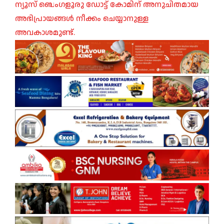
ന്യൂസ് ബെംഗളൂരു ഡോട്ട് കോമിന് അനുചിതമായ
അഭിപ്രായങ്ങൾ നീക്കം ചെയ്യാനുള്ള
അവകാശമുണ്ട്.