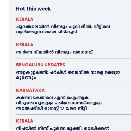
Hot this week
KERALA
ചൂരല്‍മലയില്‍ വീണ്ടും പുലി ഭീതി; വീട്ടിലെ
വളര്‍ത്തുനായയെ പിടികൂടി
KERALA
സ്വർണ വിലയില്‍ വീണ്ടും വർധനവ്
BENGALURU UPDATES
അറ്റകുറ്റപ്പണി; പർപ്പിൾ ലൈനില്‍ നാളെ മെട്രോ
മുടങ്ങും
KARNATAKA
കർണാടകയിലെ എസ്.ഐ.ആർ;
വീടുതോറുമുള്ള പരിശോധനയ്ക്കുള്ള
സമയപരിധി ഓഗസ്റ്റ് 17 വരെ നീട്ടി
KERALA
നിപയില്‍ നിന്ന് പൂര്‍ണ മുക്തി; മെഡിക്കല്‍