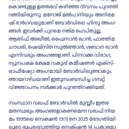
കൊ​​​​ണ്ടു​​​​ള്ള ഉ​​​​ത്ത​​​​ര​​​​വ് ക​​​​ഴി​​​​ഞ്ഞ ദി​​​​വ​​​​സം പു​​​​റ​​​​ത്തി​​​​
റ​​​​ങ്ങി​​​​യി​​​​രു​​​​ന്നു. മ​​​​നോ​​​​ജ് മ​​​​ൽ​​​​പാ​​​​നി​​​​യും അ​​​​നി​​​​മേ​​​​
ഷ് ഭാ​​​​ർ​​​​ഗ​​​​വ​​​​യു​​​​മാ​​​​ണ് ബോ​​​​ർ​​​​ഡി​​​​ലെ ഹി​​​​ന്ദു അം​​​​ഗ​​​​
ങ്ങ​​​​ൾ. ഇവർക്ക് പുറമെ നജ്മ ഹെപ്തുല്ല,
ആതിഫ് അഖീൽ, ഫൈസാൻ ഖാൻ, ഫാത്തിമ
ചൗധരി, ഷെയ്സ്ത സുൽത്താൻ, ശബാന ഖാൻ
എന്നിവരും അംഗങ്ങളാണ്. പിന്നാക്ക വിഭാഗ,
ന്യൂനപക്ഷ ക്ഷേമ വകുപ്പ് കമീഷണർ എക്സ്-
ഓഫീഷ്യോ അംഗമായി ബോർഡിലുണ്ടാകും.
ഞായറാഴ്ചയാണ് ഇതുസംബന്ധിച്ച ഗസറ്റ്
വിജ്ഞാപനം സർക്കാർ പുറത്തിറക്കിയത്.
സംസ്ഥാന വഖഫ് ബോർഡിൽ മുസ്ലീം ഇതര
മതസ്ഥരും അംഗങ്ങളാകണമെന്ന വ​​​​ഖ​​​​ഫ് നി​​​​യ​​​​
മം 1995ലെ ​​​​സെ​​​​ക്ഷ​​​​ൻ 13(1) നെ 2025 ​​​​ഭേ​​​​ദ​​​​ഗ​​​​തി​​​​യി​​​​
ലൂ​​​​ടെ രൂ​​​​പ​​​​പ്പെ​​​​ടു​​​​ത്തി​​​​യ സെ​​​​ക്‌ഷൻ 14 പ്ര​​​​കാ​​​​ര​​​​മാ​​​​