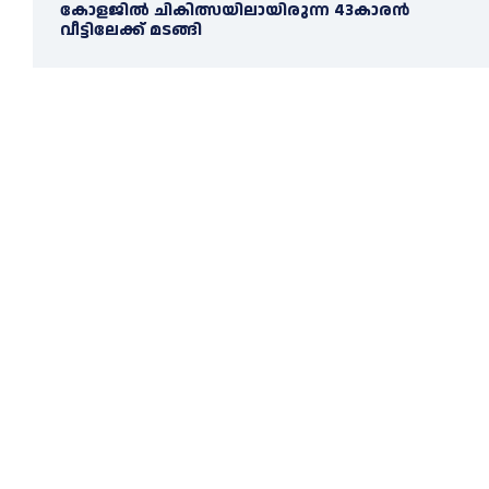
കോളജില്‍ ചികിത്സയിലായിരുന്ന 43കാരന്‍
വീട്ടിലേക്ക് മടങ്ങി