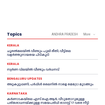
Topics
ANDHRA PRADESH
More
KERALA
ചൂരല്‍മലയില്‍ വീണ്ടും പുലി ഭീതി; വീട്ടിലെ
വളര്‍ത്തുനായയെ പിടികൂടി
KERALA
സ്വർണ വിലയില്‍ വീണ്ടും വർധനവ്
BENGALURU UPDATES
അറ്റകുറ്റപ്പണി; പർപ്പിൾ ലൈനില്‍ നാളെ മെട്രോ മുടങ്ങും
KARNATAKA
കർണാടകയിലെ എസ്.ഐ.ആർ; വീടുതോറുമുള്ള
പരിശോധനയ്ക്കുള്ള സമയപരിധി ഓഗസ്റ്റ് 17 വരെ നീട്ടി