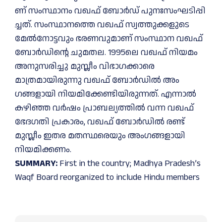
ണ് സം​​​​സ്ഥാ​​​​നം വ​​​​ഖ​​​​ഫ് ബോ​​​​ർ​​​​ഡ് പു​​​നഃ​​​​സം​​​​ഘ​​​​ടി​​​​പ്പി​​​​
ച്ച​​​​ത്. സംസ്ഥാനത്തെ വഖഫ് സ്വത്തുക്കളുടെ
മേൽനോട്ടവും ഭരണവുമാണ് സംസ്ഥാന വഖഫ്
ബോ‍‍ർഡിന്റെ ചുമതല. 1995ലെ വഖഫ് നിയമം
അനുസരിച്ചു മുസ്ലീം വിഭാ​ഗക്കാരെ
മാത്രമായിരുന്നു വഖഫ് ബോർഡിൽ അം​
ഗങ്ങളായി നിയമിക്കേണ്ടിയിരുന്നത്. എന്നാൽ
കഴിഞ്ഞ വ‍‍ർഷം പ്രാബല്യത്തിൽ വന്ന വഖഫ്
ഭേദ​ഗതി പ്രകാരം, വഖഫ് ബോർഡിൽ രണ്ട്
മുസ്ലീം ഇതര മതസ്ഥരെയും അം​ഗങ്ങളായി
നിയമിക്കണം.
SUMMARY:
First in the country; Madhya Pradesh’s
Waqf Board reorganized to include Hindu members