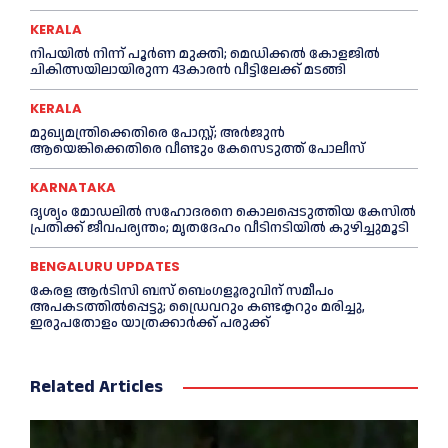
KERALA
നിപയില്‍ നിന്ന് പൂര്‍ണ മുക്തി; മെഡിക്കല്‍ കോളജില്‍
ചികിത്സയിലായിരുന്ന 43കാരന്‍ വീട്ടിലേക്ക് മടങ്ങി
KERALA
മുഖ്യമന്ത്രിക്കെതിരെ പോസ്റ്റ്; അര്‍ജുൻ
ആയെങ്കിക്കെതിരെ വീണ്ടും കേസെടുത്ത് പോലീസ്
KARNATAKA
ദൃശ്യം മോഡലിൽ സഹോദരനെ കൊലപ്പെടുത്തിയ കേസിൽ
പ്രതിക്ക് ജീവപര്യന്തം; മൃതദേഹം വീടിനടിയിൽ കുഴിച്ചുമൂടി
BENGALURU UPDATES
കേരള ആർടിസി ബസ് ബെംഗളൂരുവിന് സമീപം
അപകടത്തിൽപ്പെട്ടു; ഡ്രൈവറും കണ്ടക്ടറും മരിച്ചു,
ഇരുപതോളം യാത്രക്കാർക്ക് പരുക്ക്
Related Articles