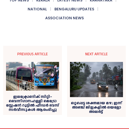
TOP NEWS
KERALA
LATEST NEWS
KARNATAKA
NATIONAL
BENGALURU UPDATES
ASSOCIATION NEWS
PREVIOUS ARTICLE
NEXT ARTICLE
ഇലക്ട്രോണിക് സിറ്റി–
ബെന്നിഗാനഹള്ളി മെട്രോ
ഒറ്റപ്പെട്ട ശക്തമായ മഴ; ഇന്ന്
സ്റ്റേഷൻ റൂട്ടിൽ ഫീഡർ ബസ്
അഞ്ച് ജില്ലകളില്‍ യെല്ലോ
സർവീസുകൾ ആരംഭിച്ചു
അലര്‍ട്ട്