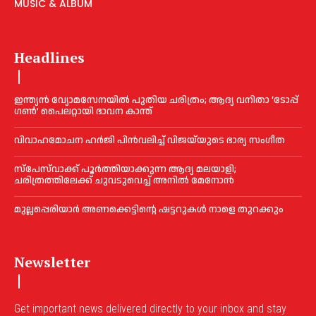
MUSIC & ALBUM
Headlines
ഇന്ത്യൻ വ്യോമസേനയില്‍ പുതിയ ചരിത്രം; ആദ്യ വനിതാ ‘ടോപ്പ്
ഗണ്‍’ പൈലറ്റായി ഭാവന കാന്ത്
വിവാഹമോചന ഹര്‍ജി പിൻവലിച്ച്‌ വിജയ്‌യുടെ ഭാര്യ സംഗീത
സ്‌പേസ്‌വാക്ക് പൂര്‍ത്തിയാക്കുന്ന ആദ്യ മലയാളി;
ചരിത്രത്തിലേക്ക് ചുവടുവെച്ച്‌ അനില്‍ മേനോൻ
മുല്ലപ്പെരിയാര്‍ അണക്കെട്ടിന്റെ ഷട്ടറുകള്‍ നാളെ തുറക്കും
Newsletter
Get important news delivered directly to your inbox and stay