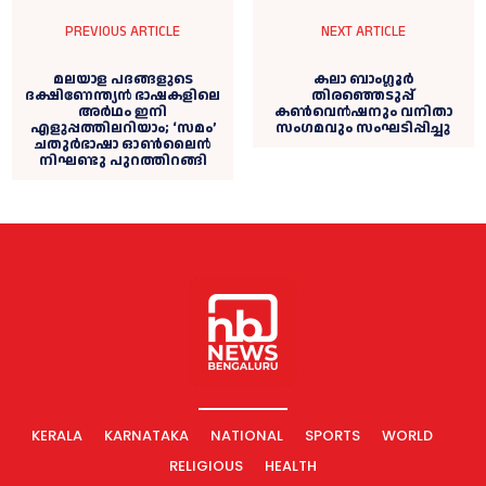
PREVIOUS ARTICLE
NEXT ARTICLE
മലയാള പദങ്ങളുടെ
കലാ ബാംഗ്ലൂര്‍
ദക്ഷിണേന്ത്യൻ ഭാഷകളിലെ
തിരഞ്ഞെടുപ്പ്
അർഥം ഇനി
കണ്‍വെന്‍ഷനും വനിതാ
എളുപ്പത്തിലറിയാം; ‘സമം’
സംഗമവും സംഘടിപ്പിച്ചു
ചതുർഭാഷാ ഓൺലൈൻ
നിഘണ്ടു പുറത്തിറങ്ങി
KERALA
KARNATAKA
NATIONAL
SPORTS
WORLD
RELIGIOUS
HEALTH