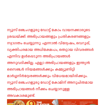
ന്യൂസ് ബെംഗളൂരു ഡോട്ട് കോം വായനക്കാരുടെ
ശ്രദ്ധയ്ക്ക്: അഭിപ്രായങ്ങളും പ്രതികരണങ്ങളും
സ്വാഗതം ചെയ്യുന്നു. എന്നാൽ വിദ്വേഷം, വെറുപ്പ്,
വ്യക്തിപരമായ അധിക്ഷേപം, തെറ്റായ വിവരങ്ങൾ
എന്നിവ ഉൾപ്പെടുന്ന അഭിപ്രായങ്ങൾ
അനുവദിക്കില്ല. എല്ലാ അഭിപ്രായങ്ങളും ഇന്ത്യൻ
സൈബർ നിയമങ്ങൾക്കും കമ്മ്യൂണിറ്റി
മാർഗ്ഗനിർദ്ദേശങ്ങൾക്കും വിധേയമായിരിക്കും.
ന്യൂസ് ബെംഗളൂരു ഡോട്ട് കോമിന് അനുചിതമായ
അഭിപ്രായങ്ങൾ നീക്കം ചെയ്യാനുള്ള
അവകാശമുണ്ട്.