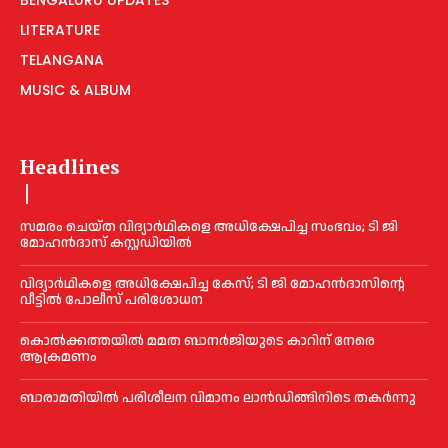
LITERATURE
TELANGANA
MUSIC & ALBUM
Headlines
സമരം ചെയ്ത വിദ്യാര്‍ഥികളെ അധിക്ഷേപിച്ച സംഭവം; ടി ജി
മോഹന്‍ദാസ് കസ്റ്റഡിയിൽ
വിദ്യാര്‍ഥികളെ അധിക്ഷേപിച്ച കേസ്; ടി ജി മോഹന്‍ദാസിന്റെ
വീട്ടില്‍ പോലീസ് പരിശോധന
കൊല്‍ക്കത്തയില്‍ മമത ബാനര്‍ജിയുടെ കാറിന് നേരെ
ആക്രമണം
ബാരാമതിയില്‍ പരിശീലന വിമാനം ലാന്‍ഡിങ്ങിനിടെ തകര്‍ന്നു