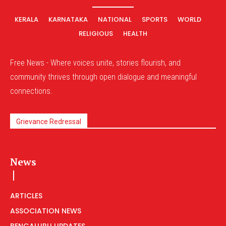
KERALA
KARNATAKA
NATIONAL
SPORTS
WORLD
RELIGIOUS
HEALTH
Free News - Where voices unite, stories flourish, and
community thrives through open dialogue and meaningful
connections.
Grievance Redressal
News
ARTICLES
ASSOCIATION NEWS
BENGALURU UPDATES