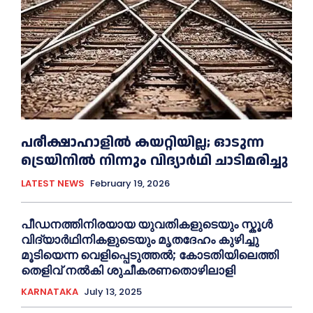
പരീക്ഷാഹാളിൽ കയറ്റിയില്ല; ഓടുന്ന
ട്രെയിനിൽ നിന്നും വിദ്യാർഥി ചാടിമരിച്ചു
LATEST NEWS
February 19, 2026
പീഡനത്തിനിരയായ യുവതികളുടെയും സ്കൂൾ
വിദ്യാർഥിനികളുടെയും മൃതദേഹം കുഴിച്ചു
മൂടിയെന്ന വെളിപ്പെടുത്തൽ; കോടതിയിലെത്തി
തെളിവ് നൽകി ശുചീകരണതൊഴിലാളി
KARNATAKA
July 13, 2025