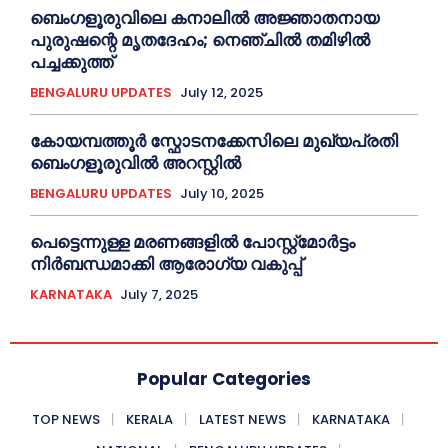
ബെംഗളൂരുവിലെ കനാലിൽ അജ്ഞാതനായ
പുരുഷന്റെ മൃതദേഹം; നെഞ്ചിൽ തമിഴിൽ
പച്ചക്കുത്ത്
BENGALURU UPDATES
July 12, 2025
കോയമ്പത്തൂർ സ്ഫോടനക്കേസിലെ മുഖ്യപ്രതി
ബെംഗളൂരുവിൽ അറസ്റ്റിൽ
BENGALURU UPDATES
July 10, 2025
പെട്ടെന്നുള്ള മരണങ്ങളിൽ പോസ്റ്റ്മോർട്ടം
നിർബന്ധമാക്കി ആരോഗ്യ വകുപ്പ്
KARNATAKA
July 7, 2025
Popular Categories
TOP NEWS
KERALA
LATEST NEWS
KARNATAKA