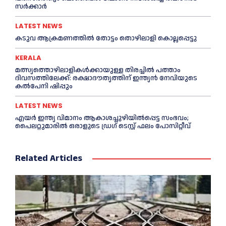
സര്‍ക്കാര്‍
LATEST NEWS
കടുവ ആക്രമണത്തില്‍ തോട്ടം തൊഴിലാളി കൊല്ലപ്പെട്ടു
KERALA
മത്സ്യത്തൊഴിലാളികള്‍ക്കായുള്ള തിരച്ചില്‍ പത്താം
ദിവസത്തിലേക്ക്: രക്ഷാദൗത്യത്തിന് ഇന്ത്യൻ നേവിയുടെ
കല്‍പേനി ഷിപ്പും
LATEST NEWS
എയര്‍ ഇന്ത്യ വിമാനം ആകാശച്ചുഴിയില്‍പ്പെട്ട സംഭവം;
പൈലറ്റുമാരില്‍ ഒരാളുടെ ഡ്രഗ് ടെസ്റ്റ് ഫലം പോസിറ്റീവ്
Related Articles