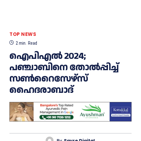
TOP NEWS
2
min.
Read
ഐപിഎൽ 2024;
പഞ്ചാബിനെ തോൽപ്പിച്ച്
സണ്‍റൈസേഴ്‌സ്
ഹൈദരാബാദ്
By
Savre Digital