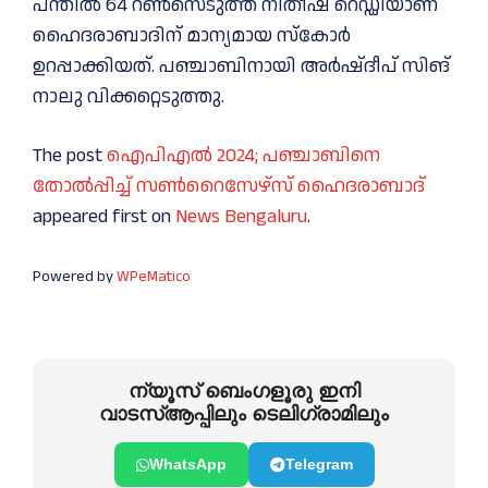
പന്തില്‍ 64 റണ്‍സെടുത്ത നിതീഷ് റെഡ്ഡിയാണ്
ഹൈദരാബാദിന് മാന്യമായ സ്‌കോര്‍
ഉറപ്പാക്കിയത്. പഞ്ചാബിനായി അര്‍ഷ്ദീപ് സിങ്
നാലു വിക്കറ്റെടുത്തു.
The post
ഐപിഎൽ 2024; പഞ്ചാബിനെ
തോൽപ്പിച്ച് സണ്‍റൈസേഴ്‌സ് ഹൈദരാബാദ്
appeared first on
News Bengaluru
.
Powered by
WPeMatico
ന്യൂസ് ബെംഗളൂരു ഇനി
വാടസ്ആപ്പിലും ടെലിഗ്രാമിലും
WhatsApp
Telegram