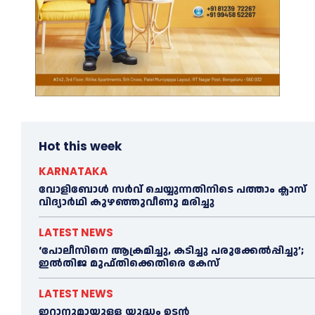
Hot this week
KARNATAKA
വോളിബോൾ സർവ് ചെയ്യുന്നതിനിടെ പത്താം ക്ലാസ്
വിദ്യാർഥി കുഴഞ്ഞുവീണു മരിച്ചു
LATEST NEWS
‘പോലീസിനെ ആക്രമിച്ചു, കടിച്ചു പരുക്കേല്‍പ്പിച്ചു’;
ഇല്‍തിജ മുഫ്തിക്കെതിരെ കേസ്
LATEST NEWS
ഇറാനുമായുള്ള യുദ്ധം ഉടൻ