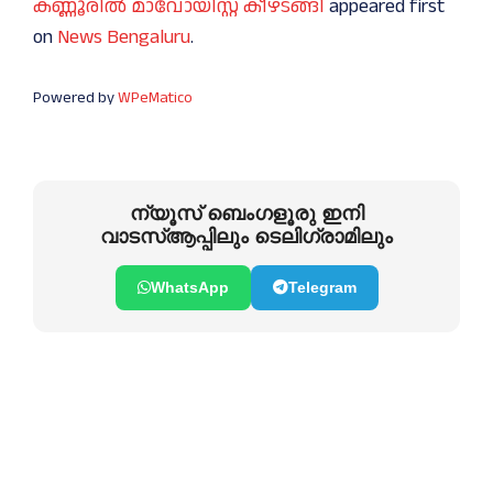
കണ്ണൂരില്‍ മാവോയിസ്റ്റ് കീഴടങ്ങി
appeared first
on
News Bengaluru
.
Powered by
WPeMatico
ന്യൂസ് ബെംഗളൂരു ഇനി
വാടസ്ആപ്പിലും ടെലിഗ്രാമിലും
WhatsApp
Telegram