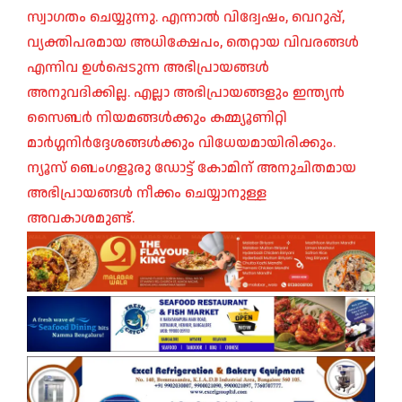
സ്വാഗതം ചെയ്യുന്നു. എന്നാൽ വിദ്വേഷം, വെറുപ്പ്,
വ്യക്തിപരമായ അധിക്ഷേപം, തെറ്റായ വിവരങ്ങൾ
എന്നിവ ഉൾപ്പെടുന്ന അഭിപ്രായങ്ങൾ
അനുവദിക്കില്ല. എല്ലാ അഭിപ്രായങ്ങളും ഇന്ത്യൻ
സൈബർ നിയമങ്ങൾക്കും കമ്മ്യൂണിറ്റി
മാർഗ്ഗനിർദ്ദേശങ്ങൾക്കും വിധേയമായിരിക്കും.
ന്യൂസ് ബെംഗളൂരു ഡോട്ട് കോമിന് അനുചിതമായ
അഭിപ്രായങ്ങൾ നീക്കം ചെയ്യാനുള്ള
അവകാശമുണ്ട്.