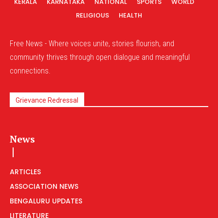
KERALA
KARNATAKA
NATIONAL
SPORTS
WORLD
RELIGIOUS
HEALTH
Free News - Where voices unite, stories flourish, and
community thrives through open dialogue and meaningful
connections.
Grievance Redressal
News
ARTICLES
ASSOCIATION NEWS
BENGALURU UPDATES
LITERATURE