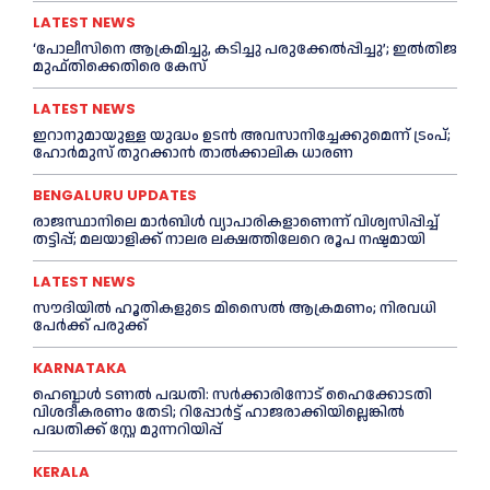
LATEST NEWS
‘പോലീസിനെ ആക്രമിച്ചു, കടിച്ചു പരുക്കേല്‍പ്പിച്ചു’; ഇല്‍തിജ
മുഫ്തിക്കെതിരെ കേസ്
LATEST NEWS
ഇറാനുമായുള്ള യുദ്ധം ഉടൻ അവസാനിച്ചേക്കുമെന്ന് ട്രംപ്;
ഹോർമുസ് തുറക്കാൻ താൽക്കാലിക ധാരണ
BENGALURU UPDATES
രാജസ്ഥാനിലെ മാർബിൾ വ്യാപാരികളാണെന്ന് വിശ്വസിപ്പിച്ച്
തട്ടിപ്പ്; മലയാളിക്ക് നാലര ലക്ഷത്തിലേറെ രൂപ നഷ്ടമായി
LATEST NEWS
സൗദിയിൽ ഹൂതികളുടെ മിസൈൽ ആക്രമണം; നിരവധി
പേർക്ക് പരുക്ക്
KARNATAKA
ഹെബ്ബാൾ ടണൽ പദ്ധതി: സർക്കാരിനോട് ഹൈക്കോടതി
വിശദീകരണം തേടി; റിപ്പോർട്ട് ഹാജരാക്കിയില്ലെങ്കിൽ
പദ്ധതിക്ക് സ്റ്റേ മുന്നറിയിപ്പ്
KERALA