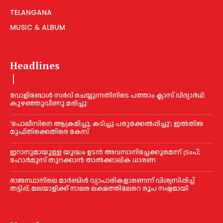
TELANGANA
MUSIC & ALBUM
Headlines
വോളിബോൾ സർവ് ചെയ്യുന്നതിനിടെ പത്താം ക്ലാസ് വിദ്യാർഥി
കുഴഞ്ഞുവീണു മരിച്ചു
‘പോലീസിനെ ആക്രമിച്ചു, കടിച്ചു പരുക്കേല്‍പ്പിച്ചു’; ഇല്‍തിജ
മുഫ്തിക്കെതിരെ കേസ്
ഇറാനുമായുള്ള യുദ്ധം ഉടൻ അവസാനിച്ചേക്കുമെന്ന് ട്രംപ്;
ഹോർമുസ് തുറക്കാൻ താൽക്കാലിക ധാരണ
രാജസ്ഥാനിലെ മാർബിൾ വ്യാപാരികളാണെന്ന് വിശ്വസിപ്പിച്ച്
തട്ടിപ്പ്; മലയാളിക്ക് നാലര ലക്ഷത്തിലേറെ രൂപ നഷ്ടമായി