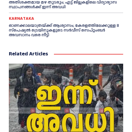
അതിശക്തമായ മഴ തുടരും; എട്ട് ജി​ല്ല​ക​ളി​ലെ വി​ദ്യാ​ഭ്യാ​സ
സ്ഥാ​പ​ന​ങ്ങ​ൾ​ക്ക് ഇ​ന്ന് അ​വ​ധി
KARNATAKA
ഓണക്കാലയാത്രയ്ക്ക് ആശ്വാസം; കേരളത്തിലേക്കുള്ള 8
സ്പെഷ്യൽ ട്രെയിനുകളുടെ സർവീസ് സെപ്റ്റംബർ
അവസാനം വരെ നീട്ടി
Related Articles