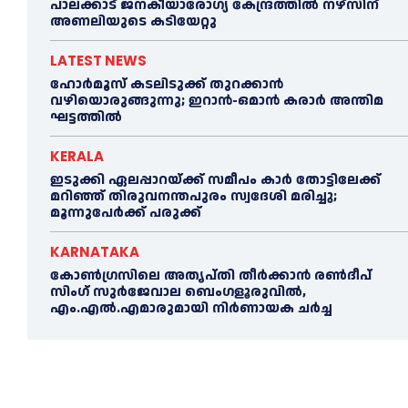
പാലക്കാട് ജനകീയാരോഗ്യ കേന്ദ്രത്തില്‍ നഴ്‌സിന്
അണലിയുടെ കടിയേറ്റു
LATEST NEWS
ഹോർമൂസ് കടലിടുക്ക് തുറക്കാൻ
വഴിയൊരുങ്ങുന്നു; ഇറാൻ-ഒമാൻ കരാർ അന്തിമ
ഘട്ടത്തിൽ
KERALA
ഇടുക്കി ഏലപ്പാറയ്ക്ക് സമീപം കാര്‍ തോട്ടിലേക്ക്
മറിഞ്ഞ് തിരുവനന്തപുരം സ്വദേശി മരിച്ചു;
മൂന്നുപേര്‍ക്ക് പരുക്ക്
KARNATAKA
കോൺഗ്രസിലെ അതൃപ്തി തീർക്കാൻ രൺദീപ്
സിംഗ് സുര്‍ജേവാല ബെംഗളൂരുവിൽ,
എം.എൽ.എമാരുമായി നിർണായക ചർച്ച