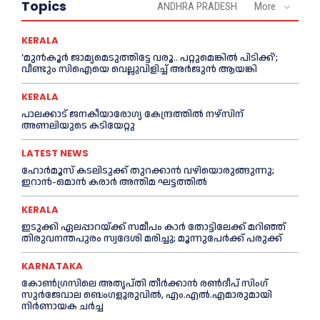
Topics
ANDHRA PRADESH
More
KERALA
‘മുൻ‌കൂര്‍ ജാമ്യമെടുത്തിട്ടേ വരൂ.. പറ്റുമെങ്കില്‍ പിടിക്ക്’;
വീണ്ടും സിഐയെ വെല്ലുവിളിച്ച്‌ അര്‍ജുന്‍ ആയങ്കി
KERALA
പാലക്കാട് ജനകീയാരോഗ്യ കേന്ദ്രത്തില്‍ നഴ്‌സിന്
അണലിയുടെ കടിയേറ്റു
LATEST NEWS
ഹോർമൂസ് കടലിടുക്ക് തുറക്കാൻ വഴിയൊരുങ്ങുന്നു;
ഇറാൻ-ഒമാൻ കരാർ അന്തിമ ഘട്ടത്തിൽ
KERALA
ഇടുക്കി ഏലപ്പാറയ്ക്ക് സമീപം കാര്‍ തോട്ടിലേക്ക് മറിഞ്ഞ്
തിരുവനന്തപുരം സ്വദേശി മരിച്ചു; മൂന്നുപേര്‍ക്ക് പരുക്ക്
KARNATAKA
കോൺഗ്രസിലെ അതൃപ്തി തീർക്കാൻ രൺദീപ് സിംഗ്
സുര്‍ജേവാല ബെംഗളൂരുവിൽ, എം.എൽ.എമാരുമായി
നിർണായക ചർച്ച