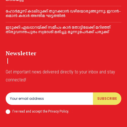
ഹോർമൂസ് കടലിടുക്ക് തുറക്കാൻ വഴിയൊരുങ്ങുന്നു; ഇറാൻ-
ഒമാൻ കരാർ അന്തിമ ഘട്ടത്തിൽ
ഇടുക്കി ഏലപ്പാറയ്ക്ക് സമീപം കാര്‍ തോട്ടിലേക്ക് മറിഞ്ഞ്
തിരുവനന്തപുരം സ്വദേശി മരിച്ചു; മൂന്നുപേര്‍ക്ക് പരുക്ക്
Newsletter
Get important news delivered directly to your inbox and stay
connected!
SUBSCRIBE
I've read and accept the Privacy Policy.