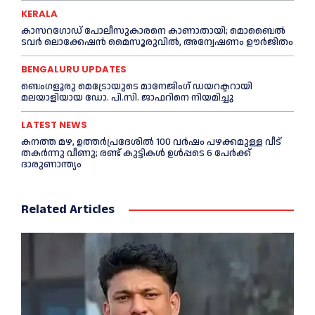
KERALA
കാസറഗോഡ്‌ പോലീസുകാരനെ കാണാതായി; മൊബൈൽ
ടവർ ലൊക്കേഷൻ മൈസൂരുവിൽ, അന്വേഷണം ഊർജിതം
BENGALURU UPDATES
ബെംഗളൂരു മെട്രോയുടെ മാനേജിംഗ് ഡയറക്ടറായി
മലയാളിയായ ഡോ. പി.സി. ജാഫറിനെ നിയമിച്ചു
LATEST NEWS
കനത്ത മഴ, ഉത്തര്‍പ്രദേശില്‍ 100 വർഷം പഴക്കമുള്ള വീട്
തകർന്നു വീണു; രണ്ട് കുട്ടികള്‍ ഉള്‍പ്പടെ 6 പേര്‍ക്ക്
ദാരുണാന്ത്യം
Related Articles