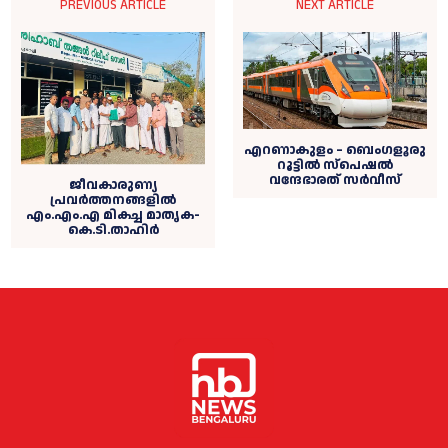
PREVIOUS ARTICLE
NEXT ARTICLE
എറണാകുളം – ബെംഗളൂരു
റൂട്ടിൽ സ്പെഷൽ
വന്ദേഭാരത് സർവീസ്
ജീവകാരുണ്യ
പ്രവര്‍ത്തനങ്ങളില്‍
എം.എം.എ മികച്ച മാതൃക-
കെ.ടി.താഹിര്‍