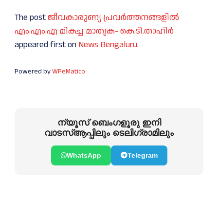
The post
ജീവകാരുണ്യ പ്രവര്‍ത്തനങ്ങളില്‍
എം.എം.എ മികച്ച മാതൃക- കെ.ടി.താഹിര്‍
appeared first on
News Bengaluru
.
Powered by
WPeMatico
ന്യൂസ് ബെംഗളൂരു ഇനി
വാടസ്ആപ്പിലും ടെലിഗ്രാമിലും
WhatsApp
Telegram