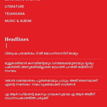
LITERATURE
TELANGANA
MUSIC & ALBUM
Headlines
വിദ്വേഷ പരാമര്‍ശം; ടി.ജി മോഹന്‍ദാസിന് ജാമ്യം
മുല്ലപ്പെരിയാര്‍ കനാലിൻ്റേയും വനമേഖലയുടെയും ദൃശ്യം
പകര്‍ത്തി; അനുമതിയില്ലാതെ ഡ്രോണ്‍ പറത്തി തമിഴ്നാട്
സംഘം
‘ഞാൻ വന്ദേമാതരം പൂര്‍ണമായും പാടും, അത് തന്നെയാണ്
എന്റെ സന്ദേശം’: നയം വ്യക്തമാക്കി ഗവര്‍ണര്‍
എ ആര്‍ റഹ്‌മാന്റെ മകനും ഗായകനുമായ എ ആര്‍ അമീന്
വാഹനാപകടത്തില്‍ പരുക്ക്