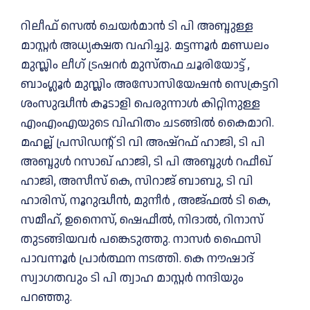
റിലീഫ് സെല്‍ ചെയര്‍മാന്‍ ടി പി അബ്ദുള്ള
മാസ്റ്റര്‍ അധ്യക്ഷത വഹിച്ചു. മട്ടന്നൂര്‍ മണ്ഡലം
മുസ്ലിം ലീഗ് ട്രഷറര്‍ മുസ്തഫ ചൂരിയോട്ട് ,
ബാംഗ്ലൂര്‍ മുസ്ലിം അസോസിയേഷന്‍ സെക്രട്ടറി
ശംസുദ്ധീന്‍ കൂടാളി പെരുന്നാള്‍ കിറ്റിനുള്ള
എംഎംഎയുടെ വിഹിതം ചടങ്ങില്‍ കൈമാറി.
മഹല്ല് പ്രസിഡന്റ് ടി വി അഷ്റഫ് ഹാജി, ടി പി
അബ്ദുള്‍ റസാഖ് ഹാജി, ടി പി അബ്ദുള്‍ റഫീഖ്
ഹാജി, അസീസ് കെ, സിറാജ് ബാബു, ടി വി
ഹാരിസ്, നൂറുദ്ധീന്‍, മുനീര്‍ , അജ്ഫല്‍ ടി കെ,
സമീഹ്, ഉനൈസ്, ഷെഫീല്‍, നിദാല്‍, റിനാസ്
തുടങ്ങിയവര്‍ പങ്കെടുത്തു. നാസര്‍ ഫൈസി
പാവന്നൂര്‍ പ്രാര്‍ത്ഥന നടത്തി. കെ നൗഷാദ്
സ്വാഗതവും ടി പി ത്വാഹ മാസ്റ്റര്‍ നന്ദിയും
പറഞ്ഞു.