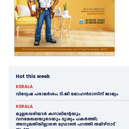
Hot this week
KERALA
വിദ്വേഷ പരാമര്‍ശം; ടി.ജി മോഹന്‍ദാസിന് ജാമ്യം
KERALA
മുല്ലപ്പെരിയാര്‍ കനാലിൻ്റേയും
വനമേഖലയുടെയും ദൃശ്യം പകര്‍ത്തി;
അനുമതിയില്ലാതെ ഡ്രോണ്‍ പറത്തി തമിഴ്നാട്