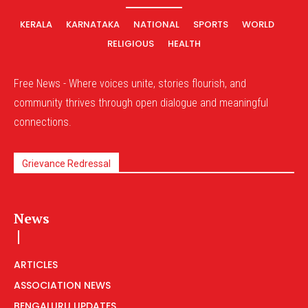
KERALA
KARNATAKA
NATIONAL
SPORTS
WORLD
RELIGIOUS
HEALTH
Free News - Where voices unite, stories flourish, and
community thrives through open dialogue and meaningful
connections.
Grievance Redressal
News
ARTICLES
ASSOCIATION NEWS
BENGALURU UPDATES