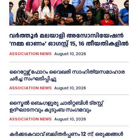
വർത്തൂർ മലയാളി അസോസിയേഷന്‍
‘നമ്മ ഓണം’ ഓഗസ്റ്റ് 15, 16 തീയതികളിൽ
ASSOCIATION NEWS
August 10, 2026
റൈറ്റേഴ്സ് ഫോറം വൈഖരി സാഹിത്യസമാഹാര
ചർച്ച സംഘടിപ്പിച്ചു
ASSOCIATION NEWS
August 10, 2026
സ്മൈൽ ബെംഗളൂരു ചാരിറ്റബിൾ ട്രസ്റ്റ്
ഉദ്ഘാടനവും കുടുംബ സംഗമവും
ASSOCIATION NEWS
August 10, 2026
കർക്കടകവാവ് ബലിതർപ്പണം 12 ന്; ഒരുക്കങ്ങൾ