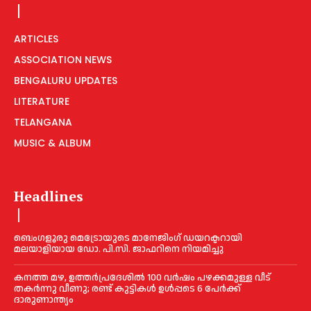
ARTICLES
ASSOCIATION NEWS
BENGALURU UPDATES
LITERATURE
TELANGANA
MUSIC & ALBUM
Headlines
ബെംഗളൂരു മെട്രോയുടെ മാനേജിംഗ് ഡയറക്ടറായി
മലയാളിയായ ഡോ. പി.സി. ജാഫറിനെ നിയമിച്ചു
കനത്ത മഴ, ഉത്തര്‍പ്രദേശില്‍ 100 വർഷം പഴക്കമുള്ള വീട്
തകർന്നു വീണു; രണ്ട് കുട്ടികള്‍ ഉള്‍പ്പടെ 6 പേര്‍ക്ക്
ദാരുണാന്ത്യം