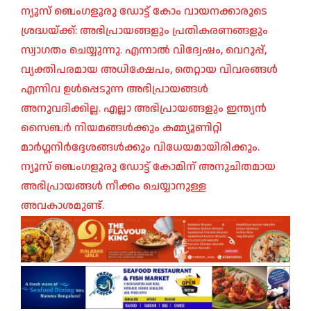
ന്യൂസ് ബെംഗളൂരു ഡോട്ട് കോം വായനക്കാരുടെ
ശ്രദ്ധയ്ക്ക്: അഭിപ്രായങ്ങളും പ്രതികരണങ്ങളും
സ്വാഗതം ചെയ്യുന്നു. എന്നാൽ വിദ്വേഷം, വെറുപ്പ്,
വ്യക്തിപരമായ അധിക്ഷേപം, തെറ്റായ വിവരങ്ങൾ
എന്നിവ ഉൾപ്പെടുന്ന അഭിപ്രായങ്ങൾ
അനുവദിക്കില്ല. എല്ലാ അഭിപ്രായങ്ങളും ഇന്ത്യൻ
സൈബർ നിയമങ്ങൾക്കും കമ്മ്യൂണിറ്റി
മാർഗ്ഗനിർദ്ദേശങ്ങൾക്കും വിധേയമായിരിക്കും.
ന്യൂസ് ബെംഗളൂരു ഡോട്ട് കോമിന് അനുചിതമായ
അഭിപ്രായങ്ങൾ നീക്കം ചെയ്യാനുള്ള
അവകാശമുണ്ട്.