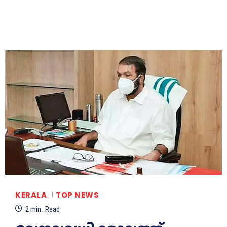
KERALA
TOP NEWS
2
min.
Read