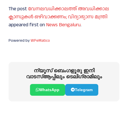
The post
വേനലവധിക്കാലത്ത് അവധിക്കാല
ക്ലാസുകള്‍ ഒഴിവാക്കണം; വിദ്യാഭ്യാസ മന്ത്രി
appeared first on
News Bengaluru
.
Powered by
WPeMatico
ന്യൂസ് ബെംഗളൂരു ഇനി
വാടസ്ആപ്പിലും ടെലിഗ്രാമിലും
WhatsApp
Telegram