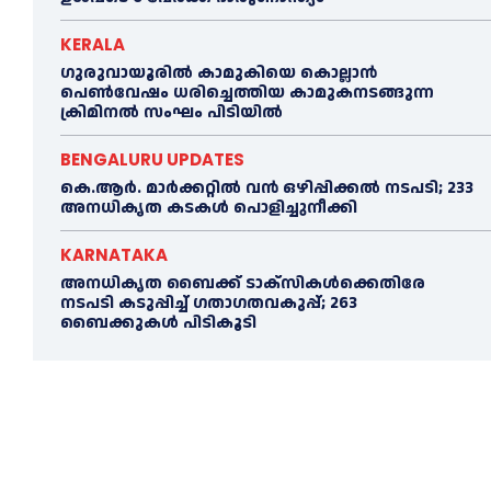
KERALA
ഗുരുവായൂരില്‍ കാമുകിയെ കൊല്ലാൻ
പെണ്‍വേഷം ധരിച്ചെത്തിയ കാമുകനടങ്ങുന്ന
ക്രിമിനൽ സംഘം പിടിയില്‍
BENGALURU UPDATES
കെ.ആർ. മാർക്കറ്റിൽ വൻ ഒഴിപ്പിക്കൽ നടപടി; 233
അനധികൃത കടകൾ പൊളിച്ചുനീക്കി
KARNATAKA
അനധികൃത ബൈക്ക് ടാക്‌സികൾക്കെതിരേ
നടപടി കടുപ്പിച്ച് ഗതാഗതവകുപ്പ്; 263
ബൈക്കുകള്‍ പിടികൂടി