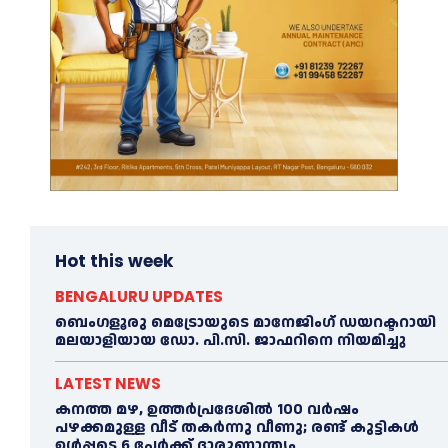
Hot this week
BENGALURU UPDATES
ബെംഗളൂരു മെട്രോയുടെ മാനേജിംഗ് ഡയറക്ടറായി
മലയാളിയായ ഡോ. പി.സി. ജാഫറിനെ നിയമിച്ചു
LATEST NEWS
കനത്ത മഴ, ഉത്തര്‍പ്രദേശില്‍ 100 വർഷം
പഴക്കമുള്ള വീട് തകർന്നു വീണു; രണ്ട് കുട്ടികള്‍
ഉള്‍പ്പടെ 6 പേര്‍ക്ക് ദാരുണാന്ത്യം