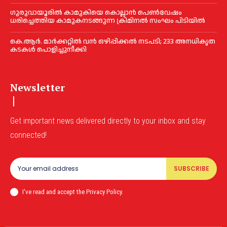
ഗുരുവായൂരില്‍ കാമുകിയെ കൊല്ലാൻ പെണ്‍വേഷം
ധരിച്ചെത്തിയ കാമുകനടങ്ങുന്ന ക്രിമിനൽ സംഘം പിടിയില്‍
കെ.ആർ. മാർക്കറ്റിൽ വൻ ഒഴിപ്പിക്കൽ നടപടി; 233 അനധികൃത
കടകൾ പൊളിച്ചുനീക്കി
Newsletter
Get important news delivered directly to your inbox and stay
connected!
SUBSCRIBE
I've read and accept the Privacy Policy.