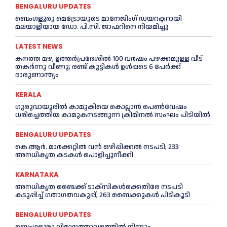
BENGALURU UPDATES
ബെംഗളൂരു മെട്രോയുടെ മാനേജിംഗ് ഡയറക്ടറായി
മലയാളിയായ ഡോ. പി.സി. ജാഫറിനെ നിയമിച്ചു
LATEST NEWS
കനത്ത മഴ, ഉത്തര്‍പ്രദേശില്‍ 100 വർഷം പഴക്കമുള്ള വീട്
തകർന്നു വീണു; രണ്ട് കുട്ടികള്‍ ഉള്‍പ്പടെ 6 പേര്‍ക്ക്
ദാരുണാന്ത്യം
KERALA
ഗുരുവായൂരില്‍ കാമുകിയെ കൊല്ലാൻ പെണ്‍വേഷം
ധരിച്ചെത്തിയ കാമുകനടങ്ങുന്ന ക്രിമിനൽ സംഘം പിടിയില്‍
BENGALURU UPDATES
കെ.ആർ. മാർക്കറ്റിൽ വൻ ഒഴിപ്പിക്കൽ നടപടി; 233
അനധികൃത കടകൾ പൊളിച്ചുനീക്കി
KARNATAKA
അനധികൃത ബൈക്ക് ടാക്‌സികൾക്കെതിരേ നടപടി
കടുപ്പിച്ച് ഗതാഗതവകുപ്പ്; 263 ബൈക്കുകള്‍ പിടികൂടി
BENGALURU UPDATES
ബെംഗളൂരു വിമാനത്താവളത്തിൽ നിന്നും