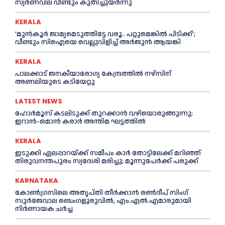
സ്വർണവില വീണ്ടും കുതിച്ചുയർന്നു
KERALA
‘മുൻ‌കൂര്‍ ജാമ്യമെടുത്തിട്ടേ വരൂ.. പറ്റുമെങ്കില്‍ പിടിക്ക്’;
വീണ്ടും സിഐയെ വെല്ലുവിളിച്ച്‌ അര്‍ജുന്‍ ആയങ്കി
KERALA
പാലക്കാട് ജനകീയാരോഗ്യ കേന്ദ്രത്തില്‍ നഴ്‌സിന്
അണലിയുടെ കടിയേറ്റു
LATEST NEWS
ഹോർമൂസ് കടലിടുക്ക് തുറക്കാൻ വഴിയൊരുങ്ങുന്നു;
ഇറാൻ-ഒമാൻ കരാർ അന്തിമ ഘട്ടത്തിൽ
KERALA
ഇടുക്കി ഏലപ്പാറയ്ക്ക് സമീപം കാര്‍ തോട്ടിലേക്ക് മറിഞ്ഞ്
തിരുവനന്തപുരം സ്വദേശി മരിച്ചു; മൂന്നുപേര്‍ക്ക് പരുക്ക്
KARNATAKA
കോൺഗ്രസിലെ അതൃപ്തി തീർക്കാൻ രൺദീപ് സിംഗ്
സുര്‍ജേവാല ബെംഗളൂരുവിൽ, എം.എൽ.എമാരുമായി
നിർണായക ചർച്ച