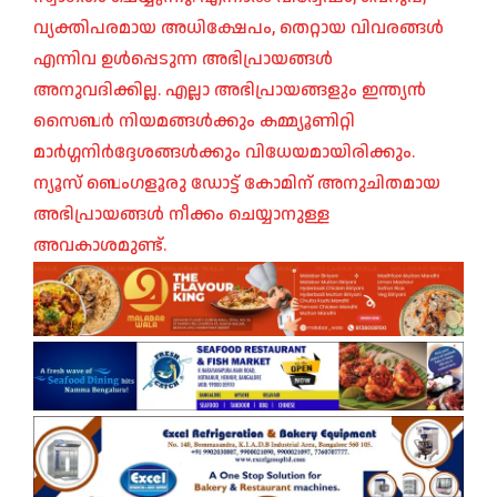
വ്യക്തിപരമായ അധിക്ഷേപം, തെറ്റായ വിവരങ്ങൾ
എന്നിവ ഉൾപ്പെടുന്ന അഭിപ്രായങ്ങൾ
അനുവദിക്കില്ല. എല്ലാ അഭിപ്രായങ്ങളും ഇന്ത്യൻ
സൈബർ നിയമങ്ങൾക്കും കമ്മ്യൂണിറ്റി
മാർഗ്ഗനിർദ്ദേശങ്ങൾക്കും വിധേയമായിരിക്കും.
ന്യൂസ് ബെംഗളൂരു ഡോട്ട് കോമിന് അനുചിതമായ
അഭിപ്രായങ്ങൾ നീക്കം ചെയ്യാനുള്ള
അവകാശമുണ്ട്.