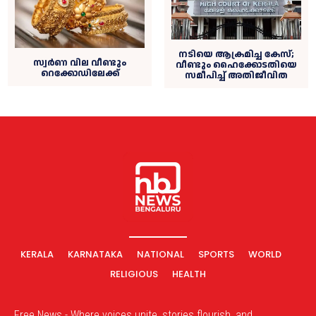
നടിയെ ആക്രമിച്ച കേസ്;
സ്വർണ വില വീണ്ടും
വീണ്ടും ഹൈക്കോടതിയെ
റെക്കോഡിലേക്ക്
സമീപിച്ച്‌ അതിജീവിത
KERALA
KARNATAKA
NATIONAL
SPORTS
WORLD
RELIGIOUS
HEALTH
Free News - Where voices unite, stories flourish, and