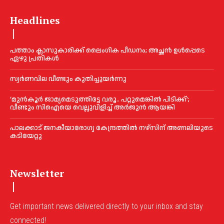
Headlines
പത്താം ക്ലാസുകാരിക്ക് ലൈംഗിക പീഡനം; അച്ഛന്‍ ഉള്‍പ്പെടെ
ഏഴു പ്രതികള്‍
സ്വർണവില വീണ്ടും കുതിച്ചുയർന്നു
‘മുൻ‌കൂര്‍ ജാമ്യമെടുത്തിട്ടേ വരൂ.. പറ്റുമെങ്കില്‍ പിടിക്ക്’;
വീണ്ടും സിഐയെ വെല്ലുവിളിച്ച്‌ അര്‍ജുന്‍ ആയങ്കി
പാലക്കാട് ജനകീയാരോഗ്യ കേന്ദ്രത്തില്‍ നഴ്‌സിന് അണലിയുടെ
കടിയേറ്റു
Newsletter
Get important news delivered directly to your inbox and stay
connected!