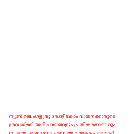
ന്യൂസ് ബെംഗളൂരു ഡോട്ട് കോം വായനക്കാരുടെ
ശ്രദ്ധയ്ക്ക്: അഭിപ്രായങ്ങളും പ്രതികരണങ്ങളും
സ്വാഗതം ചെയ്യുന്നു. എന്നാൽ വിദ്വേഷം, വെറുപ്പ്,