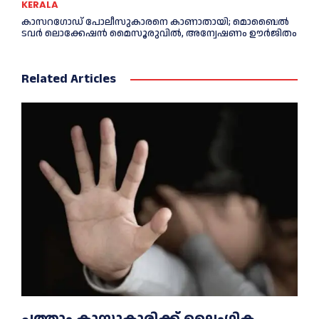
KERALA
കാസറഗോഡ്‌ പോലീസുകാരനെ കാണാതായി; മൊബൈൽ
ടവർ ലൊക്കേഷൻ മൈസൂരുവിൽ, അന്വേഷണം ഊർജിതം
Related Articles