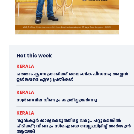
Hot this week
KERALA
പത്താം ക്ലാസുകാരിക്ക് ലൈംഗിക പീഡനം; അച്ഛന്‍
ഉള്‍പ്പെടെ ഏഴു പ്രതികള്‍
KERALA
സ്വർണവില വീണ്ടും കുതിച്ചുയർന്നു
KERALA
‘മുൻ‌കൂര്‍ ജാമ്യമെടുത്തിട്ടേ വരൂ.. പറ്റുമെങ്കില്‍
പിടിക്ക്’; വീണ്ടും സിഐയെ വെല്ലുവിളിച്ച്‌ അര്‍ജുന്‍
ആയങ്കി