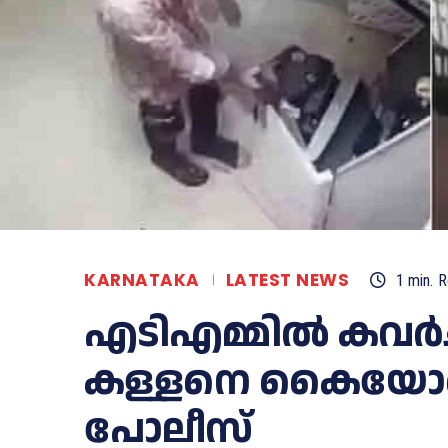
KARNATAKA
LATEST NEWS
1
min.
R
എടിഎമ്മിൽ കവർച്
കള്ളനെ കൈയോടെ
പോലീസ്