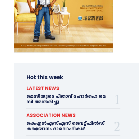
Hot this week
LATEST NEWS
മെ​സിയുടെ പിതാവ് ഹോർഹെ മെ​
സി അന്തരിച്ചു
ASSOCIATION NEWS
കെഎൻഎസ്എസ് വൈറ്റ്ഫീൽഡ്
കരയോഗം ഭാരവാഹികള്‍