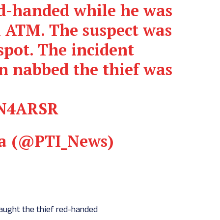
ed-handed while he was
n ATM. The suspect was
pot. The incident
n nabbed the thief was
JN4ARSR
dia (@PTI_News)
caught the thief red-handed