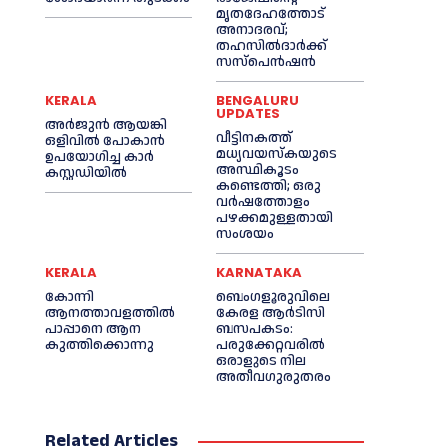
മൃതദേഹത്തോട്
അനാദരവ്;
തഹസിൽദാർക്ക്
സസ്പെൻഷൻ
KERALA
BENGALURU
UPDATES
അര്‍ജുന്‍ ആയങ്കി
വീട്ടിനകത്ത്
ഒളിവില്‍ പോകാന്‍
മധ്യവയസ്കയുടെ
ഉപയോഗിച്ച കാര്‍
അസ്ഥികൂടം
കസ്റ്റഡിയില്‍
കണ്ടെത്തി; ഒരു
വര്‍ഷത്തോളം
പഴക്കമുള്ളതായി
സംശയം
KERALA
KARNATAKA
കോന്നി
ബെംഗളൂരുവിലെ
ആനത്താവളത്തില്‍
കേരള ആര്‍ടിസി
പാപ്പാനെ ആന
ബസപകടം:
കുത്തിക്കൊന്നു
പരുക്കേറ്റവരില്‍
ഒരാളുടെ നില
അതീവഗുരുതരം
Related Articles