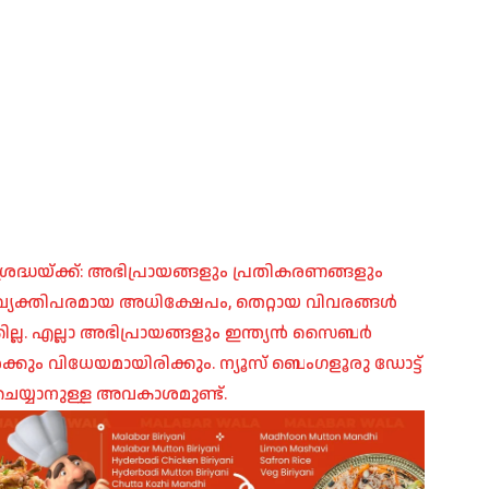
രദ്ധയ്ക്ക്: അഭിപ്രായങ്ങളും പ്രതികരണങ്ങളും
പ്, വ്യക്തിപരമായ അധിക്ഷേപം, തെറ്റായ വിവരങ്ങൾ
ില്ല. എല്ലാ അഭിപ്രായങ്ങളും ഇന്ത്യൻ സൈബർ
ങൾക്കും വിധേയമായിരിക്കും. ന്യൂസ് ബെംഗളൂരു ഡോട്ട്
െയ്യാനുള്ള അവകാശമുണ്ട്.