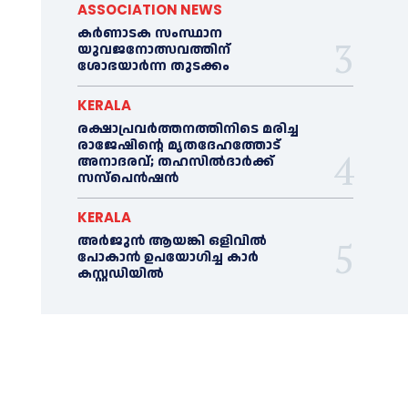
ASSOCIATION NEWS
കര്‍ണാടക സംസ്ഥാന
യുവജനോത്സവത്തിന്
ശോഭയാർന്ന തുടക്കം
KERALA
രക്ഷാപ്രവർത്തനത്തിനിടെ മരിച്ച
രാജേഷിന്റെ മൃതദേഹത്തോട്
അനാദരവ്; തഹസിൽദാർക്ക്
സസ്പെൻഷൻ
KERALA
അര്‍ജുന്‍ ആയങ്കി ഒളിവില്‍
പോകാന്‍ ഉപയോഗിച്ച കാര്‍
കസ്റ്റഡിയില്‍