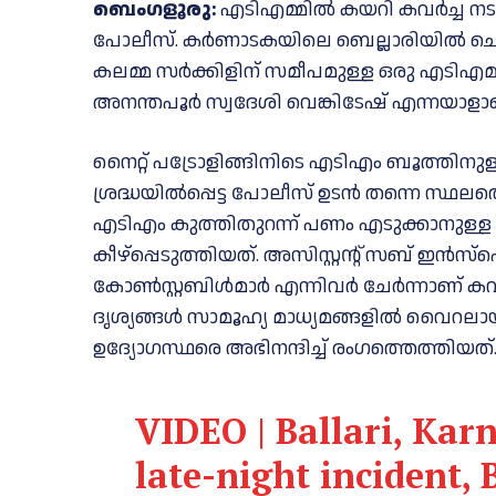
ബെംഗളൂരു:
എടിഎമ്മിൽ കയറി കവർച്ച നട
പോലീസ്. കർണാടകയിലെ ബെല്ലാരിയില്‍ ചൊവ
കലമ്മ സർക്കിളിന് സമീപമുള്ള ഒരു എടിഎമ്മ
അനന്തപൂർ സ്വദേശി വെങ്കിടേഷ് എന്നയാളാണ
നൈറ്റ് പട്രോളിങ്ങിനിടെ എടിഎം ബൂത്തിന
ശ്രദ്ധയിൽപ്പെട്ട പോലീസ് ഉടൻ തന്നെ സ്ഥല
എടിഎം കുത്തിതുറന്ന് പണം എടുക്കാനുള്
കീഴ്പ്പെടുത്തിയത്. അസിസ്റ്റന്റ് സബ് ഇൻസ്
കോൺസ്റ്റബിൾമാര്‍ എന്നിവര്‍ ചേര്‍ന്നാണ് കവ
ദൃശ്യങ്ങള്‍ സാമൂഹ്യ മാധ്യമങ്ങളില്‍ വ
ഉദ്യോഗസ്ഥരെ അഭിനന്ദിച്ച് രംഗത്തെത്തിയത്
VIDEO | Ballari, Kar
late-night incident, 