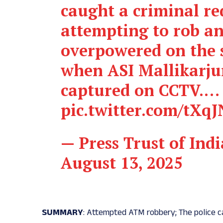
caught a criminal r
attempting to rob a
overpowered on the s
when ASI Mallikarju
captured on CCTV.…
pic.twitter.com/tXq
— Press Trust of In
August 13, 2025
SUMMARY
: Attempted ATM robbery; The police 