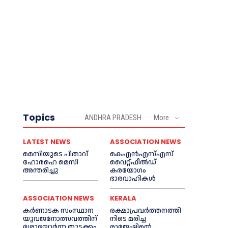
Topics
ANDHRA PRADESH
More
LATEST NEWS
ASSOCIATION NEWS
മെ​സിയുടെ പിതാവ്
കെഎൻഎസ്എസ്
ഹോർഹെ മെ​സി
വൈറ്റ്ഫീൽഡ്
അന്തരിച്ചു
കരയോഗം
ഭാരവാഹികള്‍
ASSOCIATION NEWS
KERALA
കര്‍ണാടക സംസ്ഥാന
രക്ഷാപ്രവർത്തനത്തി
യുവജനോത്സവത്തിന്
നിടെ മരിച്ച
ശോഭയാർന്ന തുടക്കം
രാജേഷിന്റെ