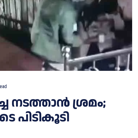
ead
ച നടത്താൻ ശ്രമം;
 പിടികൂടി