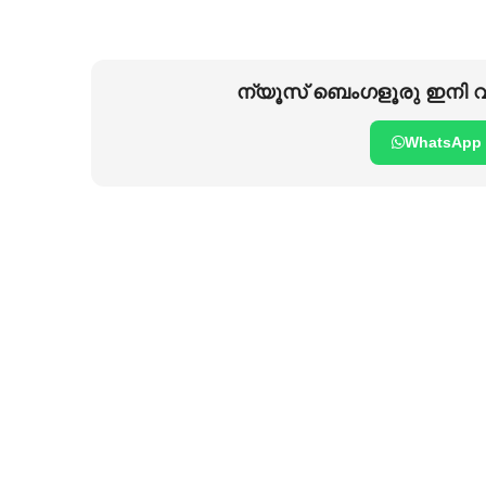
ന്യൂസ് ബെംഗളൂരു ഇനി വാ
WhatsApp