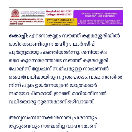
കൊച്ചി
: എറണാകുളം സൗത്ത് കളമശ്ശേരിയില്‍
ഓടിക്കൊണ്ടിരുന്ന മഹീന്ദ്ര ഥാർ ജീപ്പ്
പൂർണ്ണമായും കത്തിയമർന്നു. ശനിയാഴ്ച
വൈകുന്നേരത്തോടെ സൗത്ത് കളമശ്ശേരി
പോലീസ് സ്റ്റേഷന് സമീപമുള്ള നാഷണല്‍
ഹൈവേയിലായിരുന്നു അപകടം. വാഹനത്തില്‍
നിന്ന് പുക ഉയർന്നയുടൻ യാത്രക്കാർ
സമയോചിതമായി ഇറങ്ങി മാറിയതിനാല്‍
വലിയൊരു ദുരന്തമാണ് ഒഴിവായത്.
അന്യസംസ്ഥാനക്കാരനായ പ്രശാന്തും
കുടുംബവും സഞ്ചരിച്ച വാഹനമാണ്