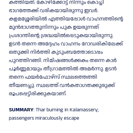
കത്തിയത്. കോഴിക്കോട്ട് നിന്നും കൊച്ചി
ഭാഗത്തേക്ക് വരികയായിരുന്നു ഇവർ.
കളമശ്ശേരിയില്‍ എത്തിയപ്പോള്‍ വാഹനത്തിന്റെ
മുൻഭാഗത്തുനിന്നും പുക ഉയരുന്നത്
പ്രശാന്തിന്റെ ശ്രദ്ധയില്‍പ്പെടുകയായിരുന്നു.
ഉടൻ തന്നെ അദ്ദേഹം വാഹനം റോഡരികിലേക്ക്
ഒതുക്കി നിർത്തി കുടുംബത്തോടൊപ്പം
പുറത്തിറങ്ങി. നിമിഷങ്ങള്‍ക്കകം തന്നെ കാർ
പൂർണ്ണമായും തീഗ്രാമത്തില്‍ അമർന്നു. ഉടൻ
തന്നെ ഫയർഫോഴ്സ് സ്ഥലത്തെത്തി
തീയണച്ചു. സ്ഥലത്ത് വൻകതാഗതക്കുരുക്ക്
രൂപപ്പെട്ടിരിക്കുകയാണ്.
SUMMARY
: Thar burning in Kalamassery;
passengers miraculously escape