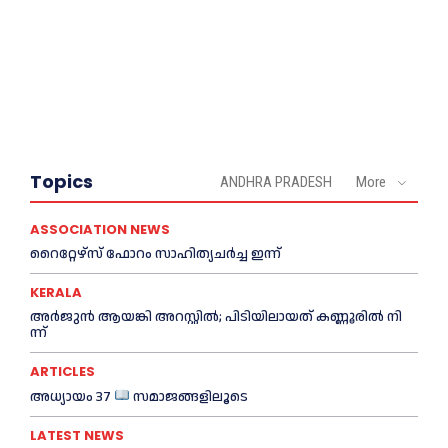
Topics
ANDHRA PRADESH
More
ASSOCIATION NEWS
റൈറ്റേഴ്സ് ഫോറം സാഹിത്യചർച്ച ഇന്ന്
KERALA
അ​ർ​ജു​ൻ ആ​യ​ങ്കി അ​റ​സ്റ്റി​ൽ; പി​ടി​യി​ലാ​യ​ത് ക​ണ്ണൂ​രി​ൽ നി​
ന്ന്
ARTICLES
അധ്യായം 37
സമാജങ്ങളിലൂടെ
LATEST NEWS