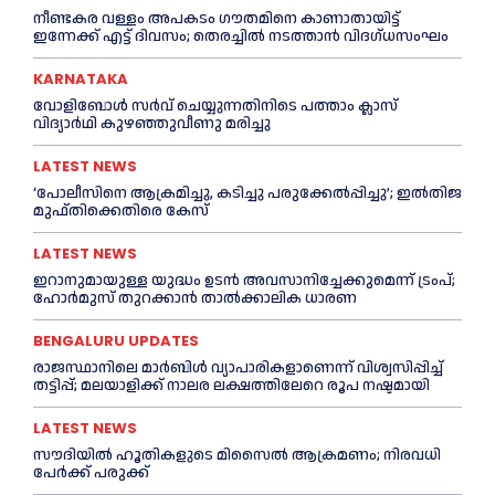
നീണ്ടകര വള്ളം അപകടം ഗൗതമിനെ കാണാതായിട്ട്
ഇന്നേക്ക് എട്ട് ദിവസം; തെരച്ചില്‍ നടത്താൻ വിദഗ്ധസംഘം
KARNATAKA
വോളിബോൾ സർവ് ചെയ്യുന്നതിനിടെ പത്താം ക്ലാസ്
വിദ്യാർഥി കുഴഞ്ഞുവീണു മരിച്ചു
LATEST NEWS
‘പോലീസിനെ ആക്രമിച്ചു, കടിച്ചു പരുക്കേല്‍പ്പിച്ചു’; ഇല്‍തിജ
മുഫ്തിക്കെതിരെ കേസ്
LATEST NEWS
ഇറാനുമായുള്ള യുദ്ധം ഉടൻ അവസാനിച്ചേക്കുമെന്ന് ട്രംപ്;
ഹോർമുസ് തുറക്കാൻ താൽക്കാലിക ധാരണ
BENGALURU UPDATES
രാജസ്ഥാനിലെ മാർബിൾ വ്യാപാരികളാണെന്ന് വിശ്വസിപ്പിച്ച്
തട്ടിപ്പ്; മലയാളിക്ക് നാലര ലക്ഷത്തിലേറെ രൂപ നഷ്ടമായി
LATEST NEWS
സൗദിയിൽ ഹൂതികളുടെ മിസൈൽ ആക്രമണം; നിരവധി
പേർക്ക് പരുക്ക്