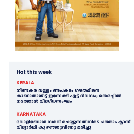
Hot this week
KERALA
നീണ്ടകര വള്ളം അപകടം ഗൗതമിനെ
കാണാതായിട്ട് ഇന്നേക്ക് എട്ട് ദിവസം; തെരച്ചില്‍
നടത്താൻ വിദഗ്ധസംഘം
KARNATAKA
വോളിബോൾ സർവ് ചെയ്യുന്നതിനിടെ പത്താം ക്ലാസ്
വിദ്യാർഥി കുഴഞ്ഞുവീണു മരിച്ചു