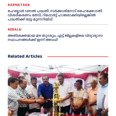
KARNATAKA
ഹെബ്ബാൾ ടണൽ പദ്ധതി: സർക്കാരിനോട് ഹൈക്കോടതി
വിശദീകരണം തേടി; റിപ്പോർട്ട് ഹാജരാക്കിയില്ലെങ്കിൽ
പദ്ധതിക്ക് സ്റ്റേ മുന്നറിയിപ്പ്
KERALA
അതിശക്തമായ മഴ തുടരും; എട്ട് ജി​ല്ല​ക​ളി​ലെ വി​ദ്യാ​ഭ്യാ​സ
സ്ഥാ​പ​ന​ങ്ങ​ൾ​ക്ക് ഇ​ന്ന് അ​വ​ധി
Related Articles