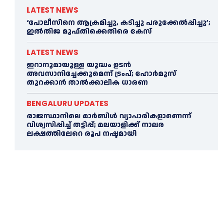
LATEST NEWS
‘പോലീസിനെ ആക്രമിച്ചു, കടിച്ചു പരുക്കേല്‍പ്പിച്ചു’;
ഇല്‍തിജ മുഫ്തിക്കെതിരെ കേസ്
LATEST NEWS
ഇറാനുമായുള്ള യുദ്ധം ഉടൻ
അവസാനിച്ചേക്കുമെന്ന് ട്രംപ്; ഹോർമുസ്
തുറക്കാൻ താൽക്കാലിക ധാരണ
BENGALURU UPDATES
രാജസ്ഥാനിലെ മാർബിൾ വ്യാപാരികളാണെന്ന്
വിശ്വസിപ്പിച്ച് തട്ടിപ്പ്; മലയാളിക്ക് നാലര
ലക്ഷത്തിലേറെ രൂപ നഷ്ടമായി