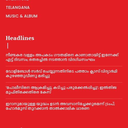
TELANGANA
MUSIC & ALBUM
Headlines
നീണ്ടകര വള്ളം അപകടം ഗൗതമിനെ കാണാതായിട്ട് ഇന്നേക്ക്
എട്ട് ദിവസം; തെരച്ചില്‍ നടത്താൻ വിദഗ്ധസംഘം
വോളിബോൾ സർവ് ചെയ്യുന്നതിനിടെ പത്താം ക്ലാസ് വിദ്യാർഥി
കുഴഞ്ഞുവീണു മരിച്ചു
‘പോലീസിനെ ആക്രമിച്ചു, കടിച്ചു പരുക്കേല്‍പ്പിച്ചു’; ഇല്‍തിജ
മുഫ്തിക്കെതിരെ കേസ്
ഇറാനുമായുള്ള യുദ്ധം ഉടൻ അവസാനിച്ചേക്കുമെന്ന് ട്രംപ്;
ഹോർമുസ് തുറക്കാൻ താൽക്കാലിക ധാരണ