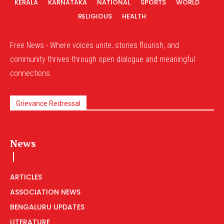
KERALA
KARNATAKA
NATIONAL
SPORTS
WORLD
RELIGIOUS
HEALTH
Free News - Where voices unite, stories flourish, and
community thrives through open dialogue and meaningful
connections.
Grievance Redressal
News
ARTICLES
ASSOCIATION NEWS
BENGALURU UPDATES
LITERATURE