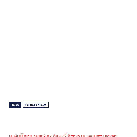
TAGS
KATHARANGAM
ന്യൂസ് ബെംഗളൂരു ഡോട്ട് കോം വായനക്കാരുടെ