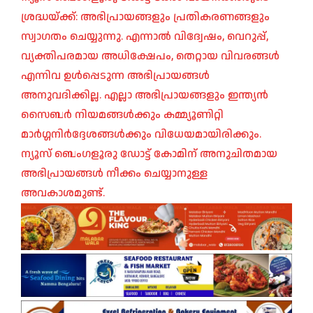
ശ്രദ്ധയ്ക്ക്: അഭിപ്രായങ്ങളും പ്രതികരണങ്ങളും
സ്വാഗതം ചെയ്യുന്നു. എന്നാൽ വിദ്വേഷം, വെറുപ്പ്,
വ്യക്തിപരമായ അധിക്ഷേപം, തെറ്റായ വിവരങ്ങൾ
എന്നിവ ഉൾപ്പെടുന്ന അഭിപ്രായങ്ങൾ
അനുവദിക്കില്ല. എല്ലാ അഭിപ്രായങ്ങളും ഇന്ത്യൻ
സൈബർ നിയമങ്ങൾക്കും കമ്മ്യൂണിറ്റി
മാർഗ്ഗനിർദ്ദേശങ്ങൾക്കും വിധേയമായിരിക്കും.
ന്യൂസ് ബെംഗളൂരു ഡോട്ട് കോമിന് അനുചിതമായ
അഭിപ്രായങ്ങൾ നീക്കം ചെയ്യാനുള്ള
അവകാശമുണ്ട്.