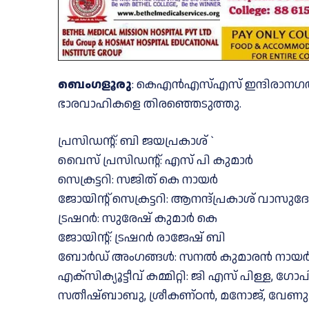
ബെംഗളൂരു
: കെഎൻഎസ്എസ് ഇന്ദിരാനഗർ 
ഭാരവാഹികളെ തിരഞ്ഞെടുത്തു.
പ്രസിഡന്റ്: ബി ജയപ്രകാശ് `
വൈസ് പ്രസിഡന്റ്: എസ് പി കുമാർ
സെക്രട്ടറി: സജിത് കെ നായർ
ജോയിൻ്റ് സെക്രട്ടറി: ആനന്ദ്പ്രകാശ് വാസു
ട്രഷറർ: സുരേഷ് കുമാർ കെ
ജോയിൻ്റ്: ട്രഷറർ രാജേഷ് ബി
ബോർഡ് അംഗങ്ങള്‍: സനൽ കുമാരൻ നായർ, 
എക്സിക്യൂട്ടീവ് കമ്മിറ്റി: ജി എസ് പിള്ള,
സതീഷ്ബാബു, ശ്രീകണ്ഠൻ, മനോജ്, വേണുഗ