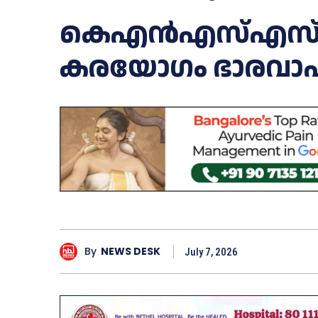
കെഎൻഎസ്എസ് ഇ
കരയോഗം ഭാരവാഹ
By
NEWS DESK
July 7, 2026