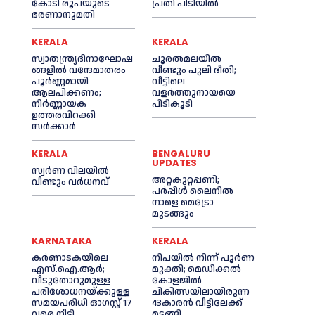
കോടി രൂപയുടെ
പ്രതി പിടിയില്‍
ഭരണാനുമതി
KERALA
KERALA
സ്വാതന്ത്ര്യദിനാഘോഷ
ചൂരല്‍മലയില്‍
ങ്ങളില്‍ വന്ദേമാതരം
വീണ്ടും പുലി ഭീതി;
പൂര്‍ണ്ണമായി
വീട്ടിലെ
ആലപിക്കണം;
വളര്‍ത്തുനായയെ
നിര്‍ണ്ണായക
പിടികൂടി
ഉത്തരവിറക്കി
സര്‍ക്കാര്‍
KERALA
BENGALURU
UPDATES
സ്വർണ വിലയില്‍
അറ്റകുറ്റപ്പണി;
വീണ്ടും വർധനവ്
പർപ്പിൾ ലൈനില്‍
നാളെ മെട്രോ
മുടങ്ങും
KARNATAKA
KERALA
കർണാടകയിലെ
നിപയില്‍ നിന്ന് പൂര്‍ണ
എസ്.ഐ.ആർ;
മുക്തി; മെഡിക്കല്‍
വീടുതോറുമുള്ള
കോളജില്‍
പരിശോധനയ്ക്കുള്ള
ചികിത്സയിലായിരുന്ന
സമയപരിധി ഓഗസ്റ്റ് 17
43കാരന്‍ വീട്ടിലേക്ക്
വരെ നീട്ടി
മടങ്ങി