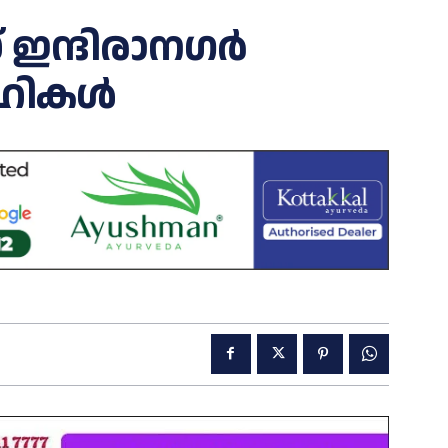
ന്ദിരാനഗർ
ികള്‍