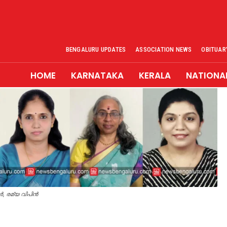
BENGALURU UPDATES
ASSOCIATION NEWS
OBITUAR
HOME
KARNATAKA
KERALA
NATIONA
, രമ്യ വിപിൻ