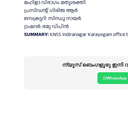
മഹിളാ വിഭാഗം മതൃശക്തി:
പ്രസിഡന്റ്: ഗിരിജ ആർ
സെക്രട്ടറി: സിന്ധു നായർ
ട്രഷറർ: രമ്യ വിപിൻ
SUMMARY:
KNSS Indiranagar Karayogam office 
ന്യൂസ് ബെംഗളൂരു ഇനി വാ
WhatsApp