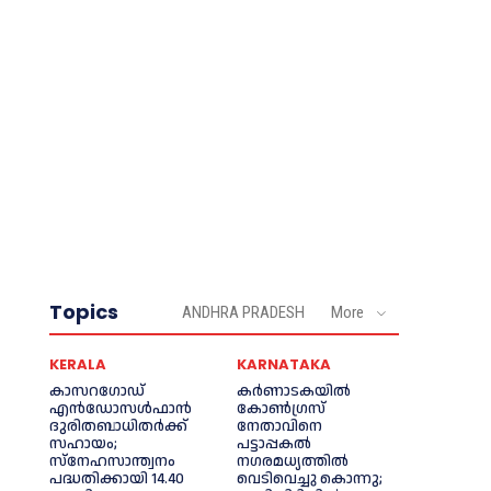
Topics
ANDHRA PRADESH
More
KERALA
KARNATAKA
കാസറഗോഡ്
കർണാടകയിൽ
എന്‍ഡോസള്‍ഫാന്‍
കോണ്‍ഗ്രസ്
ദുരിതബാധിതര്‍ക്ക്
നേതാവിനെ
സഹായം;
പട്ടാപ്പകല്‍
സ്‌നേഹസാന്ത്വനം
നഗരമധ്യത്തില്‍
പദ്ധതിക്കായി 14.40
വെടിവെച്ചു കൊന്നു;