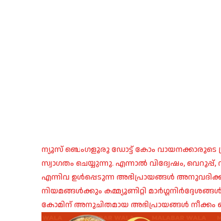
ന്യൂസ് ബെംഗളൂരു ഡോട്ട് കോം വായനക്കാരുടെ ശ്
സ്വാഗതം ചെയ്യുന്നു. എന്നാൽ വിദ്വേഷം, വെറുപ്
എന്നിവ ഉൾപ്പെടുന്ന അഭിപ്രായങ്ങൾ അനുവദിക്ക
നിയമങ്ങൾക്കും കമ്മ്യൂണിറ്റി മാർഗ്ഗനിർദ്ദേശങ്
കോമിന് അനുചിതമായ അഭിപ്രായങ്ങൾ നീക്കം ച