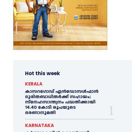
Hot this week
KERALA
കാസറഗോഡ് എന്‍ഡോസള്‍ഫാന്‍
ദുരിതബാധിതര്‍ക്ക് സഹായം;
സ്‌നേഹസാന്ത്വനം പദ്ധതിക്കായി
14.40 കോടി രൂപയുടെ
ഭരണാനുമതി
KARNATAKA