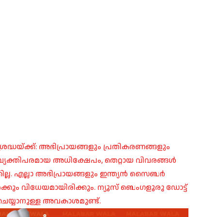
രദ്ധയ്ക്ക്: അഭിപ്രായങ്ങളും പ്രതികരണങ്ങളും
പ്, വ്യക്തിപരമായ അധിക്ഷേപം, തെറ്റായ വിവരങ്ങൾ
ില്ല. എല്ലാ അഭിപ്രായങ്ങളും ഇന്ത്യൻ സൈബർ
ങൾക്കും വിധേയമായിരിക്കും. ന്യൂസ് ബെംഗളൂരു ഡോട്ട്
െയ്യാനുള്ള അവകാശമുണ്ട്.