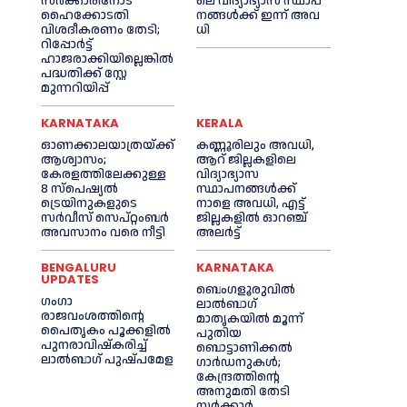
സർക്കാരിനോട്
ലെ വി​ദ്യാ​ഭ്യാ​സ സ്ഥാ​പ​
ഹൈക്കോടതി
ന​ങ്ങ​ൾ​ക്ക് ഇ​ന്ന് അ​വ​
വിശദീകരണം തേടി;
ധി
റിപ്പോർട്ട്
ഹാജരാക്കിയില്ലെങ്കിൽ
പദ്ധതിക്ക് സ്റ്റേ
മുന്നറിയിപ്പ്
KARNATAKA
KERALA
ഓണക്കാലയാത്രയ്ക്ക്
കണ്ണൂരിലും അവധി,
ആശ്വാസം;
ആറ് ജില്ലകളിലെ
കേരളത്തിലേക്കുള്ള
വിദ്യാഭ്യാസ
8 സ്പെഷ്യൽ
സ്ഥാപനങ്ങൾക്ക്
ട്രെയിനുകളുടെ
നാളെ അവധി, എട്ട്
സർവീസ് സെപ്റ്റംബർ
ജില്ലകളിൽ ഓറഞ്ച്
അവസാനം വരെ നീട്ടി
അലർട്ട്
BENGALURU
KARNATAKA
UPDATES
ബെംഗളൂരുവിൽ
ഗംഗാ
ലാൽബാഗ്
രാജവംശത്തിന്റെ
മാതൃകയിൽ മൂന്ന്
പൈതൃകം പൂക്കളിൽ
പുതിയ
പുനരാവിഷ്‌കരിച്ച്
ബൊട്ടാണിക്കൽ
ലാൽബാഗ് പുഷ്പമേള
ഗാർഡനുകൾ;
കേന്ദ്രത്തിന്റെ
അനുമതി തേടി
സർക്കാർ