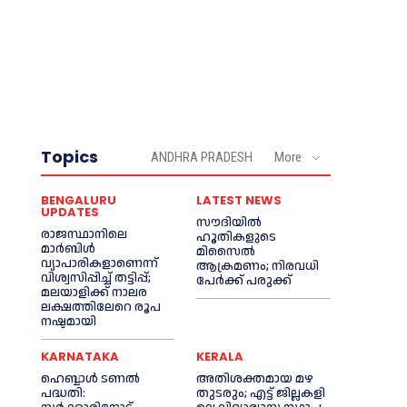
Topics
ANDHRA PRADESH
More
BENGALURU
LATEST NEWS
UPDATES
സൗദിയിൽ
രാജസ്ഥാനിലെ
ഹൂതികളുടെ
മാർബിൾ
മിസൈൽ
വ്യാപാരികളാണെന്ന്
ആക്രമണം; നിരവധി
വിശ്വസിപ്പിച്ച് തട്ടിപ്പ്;
പേർക്ക് പരുക്ക്
മലയാളിക്ക് നാലര
ലക്ഷത്തിലേറെ രൂപ
നഷ്ടമായി
KARNATAKA
KERALA
ഹെബ്ബാൾ ടണൽ
അതിശക്തമായ മഴ
പദ്ധതി:
തുടരും; എട്ട് ജി​ല്ല​ക​ളി​