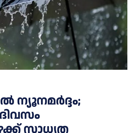
‍ ന്യൂനമര്‍ദ്ദം;
 ദിവസം
്ക് സാധ്യത