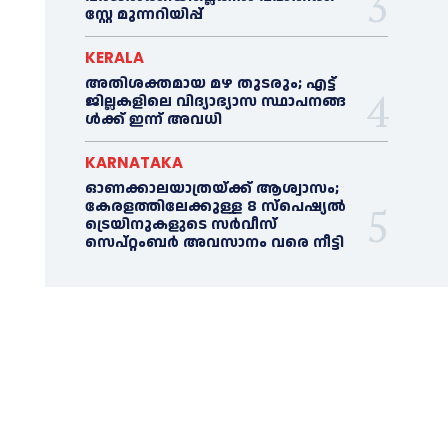
സ്റ്റേ മുന്നറിയിപ്പ്
KERALA
അതിശക്തമായ മഴ തുടരും; എട്ട്
ജി​ല്ല​ക​ളി​ലെ വി​ദ്യാ​ഭ്യാ​സ സ്ഥാ​പ​ന​ങ്ങ​
ൾ​ക്ക് ഇ​ന്ന് അ​വ​ധി
KARNATAKA
ഓണക്കാലയാത്രയ്ക്ക് ആശ്വാസം;
കേരളത്തിലേക്കുള്ള 8 സ്പെഷ്യൽ
ട്രെയിനുകളുടെ സർവീസ്
സെപ്റ്റംബർ അവസാനം വരെ നീട്ടി