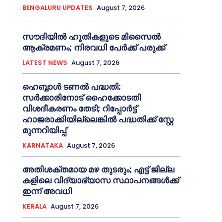
BENGALURU UPDATES
August 7, 2026
സൗദിയിൽ ഹൂതികളുടെ മിസൈൽ
ആക്രമണം; നിരവധി പേർക്ക് പരുക്ക്
LATEST NEWS
August 7, 2026
ഹെബ്ബാൾ ടണൽ പദ്ധതി:
സർക്കാരിനോട് ഹൈക്കോടതി
വിശദീകരണം തേടി; റിപ്പോർട്ട്
ഹാജരാക്കിയില്ലെങ്കിൽ പദ്ധതിക്ക് സ്റ്റേ
മുന്നറിയിപ്പ്
KARNATAKA
August 7, 2026
അതിശക്തമായ മഴ തുടരും; എട്ട് ജി​ല്ല​
ക​ളി​ലെ വി​ദ്യാ​ഭ്യാ​സ സ്ഥാ​പ​ന​ങ്ങ​ൾ​ക്ക്
ഇ​ന്ന് അ​വ​ധി
KERALA
August 7, 2026