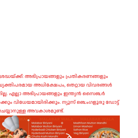
രദ്ധയ്ക്ക്: അഭിപ്രായങ്ങളും പ്രതികരണങ്ങളും
പ്, വ്യക്തിപരമായ അധിക്ഷേപം, തെറ്റായ വിവരങ്ങൾ
ില്ല. എല്ലാ അഭിപ്രായങ്ങളും ഇന്ത്യൻ സൈബർ
ങൾക്കും വിധേയമായിരിക്കും. ന്യൂസ് ബെംഗളൂരു ഡോട്ട്
െയ്യാനുള്ള അവകാശമുണ്ട്.