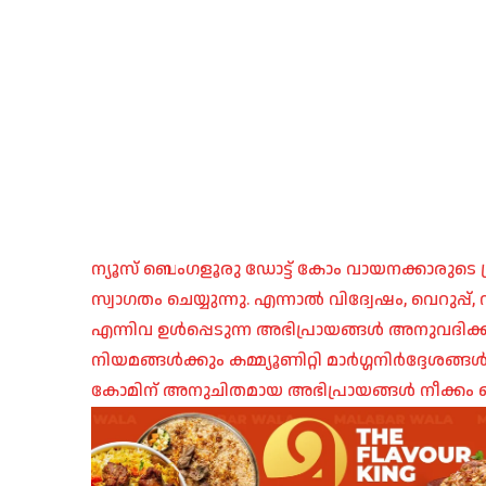
ന്യൂസ് ബെംഗളൂരു ഡോട്ട് കോം വായനക്കാരുടെ ശ്
സ്വാഗതം ചെയ്യുന്നു. എന്നാൽ വിദ്വേഷം, വെറുപ്
എന്നിവ ഉൾപ്പെടുന്ന അഭിപ്രായങ്ങൾ അനുവദിക്ക
നിയമങ്ങൾക്കും കമ്മ്യൂണിറ്റി മാർഗ്ഗനിർദ്ദേശങ്
കോമിന് അനുചിതമായ അഭിപ്രായങ്ങൾ നീക്കം ച