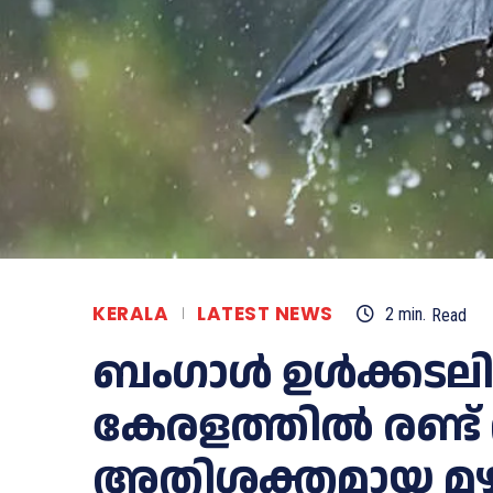
KERALA
LATEST NEWS
2
min.
Read
ബംഗാള്‍ ഉള്‍ക്കടലില്
കേരളത്തിൽ രണ്ട്
അതിശക്തമായ മഴക