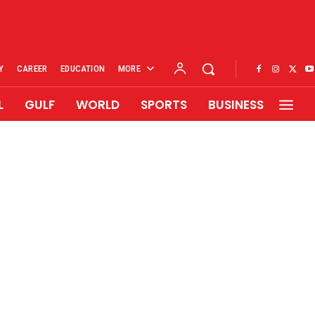
Y
CAREER
EDUCATION
MORE
L
GULF
WORLD
SPORTS
BUSINESS