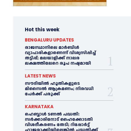
Hot this week
BENGALURU UPDATES
രാജസ്ഥാനിലെ മാർബിൾ
വ്യാപാരികളാണെന്ന് വിശ്വസിപ്പിച്ച്
തട്ടിപ്പ്; മലയാളിക്ക് നാലര
ലക്ഷത്തിലേറെ രൂപ നഷ്ടമായി
LATEST NEWS
സൗദിയിൽ ഹൂതികളുടെ
മിസൈൽ ആക്രമണം; നിരവധി
പേർക്ക് പരുക്ക്
KARNATAKA
ഹെബ്ബാൾ ടണൽ പദ്ധതി:
സർക്കാരിനോട് ഹൈക്കോടതി
വിശദീകരണം തേടി; റിപ്പോർട്ട്
ഹാജരാക്കിയില്ലെങ്കിൽ പദ്ധതിക്ക്