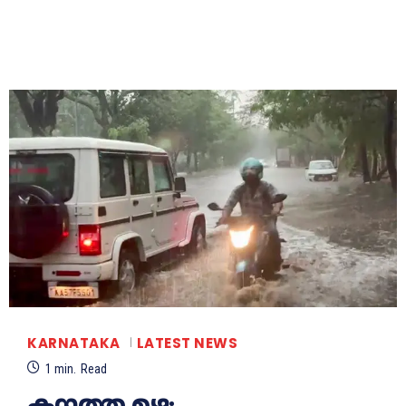
KARNATAKA
LATEST NEWS
1
min.
Read
കനത്ത മഴ;