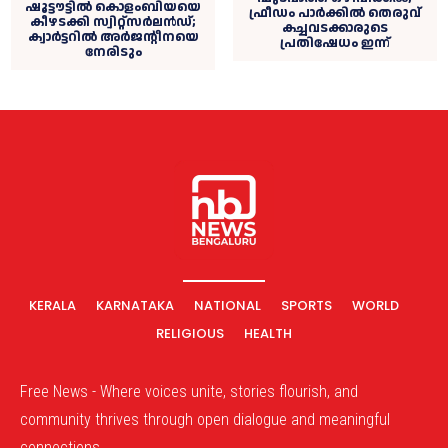
ഷൂട്ടൗട്ടിൽ കൊളംബിയയെ
ഫ്രീഡം പാർക്കിൽ തെരുവ്
കീഴടക്കി സ്വിറ്റ്‌സർലൻഡ്;
കച്ചവടക്കാരുടെ
ക്വാർട്ടറിൽ അർജന്റീനയെ
പ്രതിഷേധം ഇന്ന്
നേരിടും
KERALA
KARNATAKA
NATIONAL
SPORTS
WORLD
RELIGIOUS
HEALTH
Free News - Where voices unite, stories flourish, and
community thrives through open dialogue and meaningful
connections.