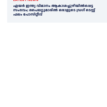
എയര്‍ ഇന്ത്യ വിമാനം ആകാശച്ചുഴിയില്‍പ്പെട്ട
സംഭവം; പൈലറ്റുമാരില്‍ ഒരാളുടെ ഡ്രഗ് ടെസ്റ്റ്
ഫലം പോസിറ്റീവ്