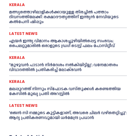
KERALA
മത്സ്യത്തൊഴിലാളികള്‍ക്കായുള്ള തിരച്ചില്‍ പത്താം
ദിവസത്തിലേക്ക്: രക്ഷാദൗത്യത്തിന് ഇന്ത്യൻ നേവിയുടെ
കല്‍പേനി ഷിപ്പും
LATEST NEWS
എയര്‍ ഇന്ത്യ വിമാനം ആകാശച്ചുഴിയില്‍പ്പെട്ട സംഭവം;
പൈലറ്റുമാരില്‍ ഒരാളുടെ ഡ്രഗ് ടെസ്റ്റ് ഫലം പോസിറ്റീവ്
KERALA
“മുഴുവൻ പാടാൻ നിര്‍ദേശം നല്‍കിയിട്ടില്ല’; വന്ദേമാതരം
വിവാദത്തില്‍ പ്രതികരിച്ച്‌ ലോക്ഭവൻ
KERALA
മലപ്പുറത്ത് നിന്നും സ്ഫോടക വസ്തുക്കള്‍ കണ്ടെത്തിയ
കേസില്‍ മുഖ‍്യ പ്രതി അറസ്റ്റില്‍
LATEST NEWS
‘ജെൻ സി നമ്മുടെ കുട്ടികളാണ്, അവരെ ചിലര്‍ വഴിതെറ്റിച്ചു’:
ആദ്യ പ്രതികരണവുമായി ധര്‍മേന്ദ്ര പ്രധാൻ