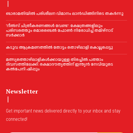
ബാരാമതിയില്‍ പരിശീലന വിമാനം ലാന്‍ഡിങ്ങിനിടെ തകര്‍ന്നു
‘റീല്‍സ് ചിത്രീകരണങ്ങള്‍ വേണ്ട’: ക്ഷേത്രങ്ങളിലും
പരിസരത്തും മൊബൈല്‍ ഫോണ്‍ നിരോധിച്ച്‌ തമിഴ്നാട്
സര്‍ക്കാര്‍
കടുവ ആക്രമണത്തില്‍ തോട്ടം തൊഴിലാളി കൊല്ലപ്പെട്ടു
മത്സ്യത്തൊഴിലാളികള്‍ക്കായുള്ള തിരച്ചില്‍ പത്താം
ദിവസത്തിലേക്ക്: രക്ഷാദൗത്യത്തിന് ഇന്ത്യൻ നേവിയുടെ
കല്‍പേനി ഷിപ്പും
Newsletter
Get important news delivered directly to your inbox and stay
connected!