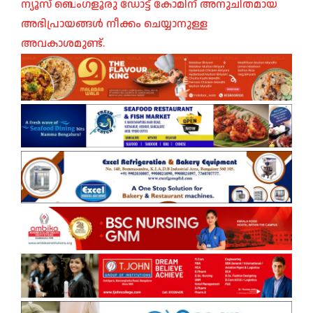
ന്യൂസ് ബെംഗളൂരു ഡോട്ട് കോമിന് അനുചിതമായ
അഭിപ്രായങ്ങൾ നീക്കം ചെയ്യാനുള്ള
അവകാശമുണ്ട്.