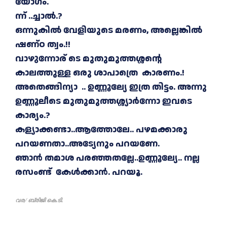
യോഗം.
ന്ന് ..ച്ചാൽ.?
ഒന്നുകിൽ വേളിയുടെ മരണം, അല്ലെങ്കിൽ
ഷണ്ഠ ത്വം.!!
വാഴുന്നോര്‌ ടെ മുതുമുത്തശ്ശന്റെ
കാലത്തുള്ള ഒരു ശാപാത്രെ കാരണം.!
അതെങ്ങിന്യാ .. ഉണ്ണൂല്യേ ഇത്ര തിട്ടം. അന്നു
ഉണ്ണൂലീടെ മുതുമുത്തശ്ശ്യാർന്നോ ഇവടെ
കാര്യം.?
കള്യാക്കണ്ടാ..ആത്തോലേ.. പഴമക്കാരു
പറയണതാ..അട്യേനും പറയണേ.
ഞാൻ തമാശ പരഞ്ഞതല്ലേ..ഉണ്ണൂല്യേ.. നല്ല
രസംണ്ട് കേൾക്കാൻ. പറയൂ.
വര/ ബ്രിജി കെ.ടി.