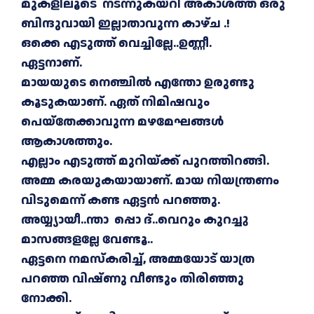
മുകളിലൂടെ നടന്നുകയറി അകാശത്ത് ഒരു
ബിന്ദുവായി ഇല്ലാതാവുന്ന കാഴ്ച .!
ഒക്കെ എടുത്ത് വെച്ചില്ലേ..ഉണ്ണീ.
ഏട്ടനാണ്.
മായയുടെ നെഞ്ചിൽ എന്തോ ഉരുണ്ടു
കൂടുകയാണ്. ഏത് നിമിഷവും
പെയ്തേക്കാവുന്ന മഴമേഘങ്ങൾ
ആകാശത്തും.
എല്ലാം എടുത്ത് മുറിയ്ക്ക് പുറത്തിറങ്ങി.
അമ്മ കരയുകയായാണ്. മായ നിയന്ത്രണം
വിടുമെന്ന് കണ്ട ഏട്ടൻ പറഞ്ഞു.
അയ്യ്യായീ..ന്താ പ്പൊ ദ്..വെറും കുറച്ചു
മാസങ്ങളല്ലേ വേണ്ടൂ..
ഏട്ടനെ നമസ്കരിച്ച്, അമ്മയോട് യാത്ര
പറഞ്ഞ വിഷ്ണു വീണ്ടും തിരിഞ്ഞു
നോക്കി.