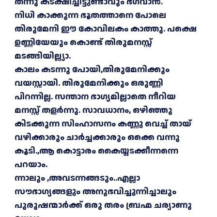
തന്നു കടക്ഷിച്ചിട്ടുണ്ടാവും ഭഗവാൻ.
നിധി കാക്കുന്ന ഭൂതത്താനെ പോലെ
തിരുമേനി ഈ കോവിലകം കാത്തു. പക്ഷെ
ഉണ്ണിയേയും കൊണ്ട് തിരുമനസ്സ്
മടങ്ങിയില്ല്യാ.
കാലം കടന്നു പോയി,തിരുമേനിക്കും
വയസ്സായി. തിരുമേനിക്കും ഒരുണ്ണി
പിറന്നില്ല. സന്താന ഭാഗ്യമില്ലാതെ നീറിയ
മനസ്സ് തളർന്നു. സാവധാനം, ഒഴിഞ്ഞു
കിടക്കുന്ന സിംഹാസനം കണ്ണു വെച്ച് തായ്
വഴിക്കാരും ചാർച്ചക്കാരും ഒക്കെ വന്നു
കൂടി.,ആ കൊട്ടാരം കൈയ്യടക്കീന്നന്നെ
പറയാം.
ന്നാലും ,അവടന്നങ്ങടും..എല്ലാ
സൗഭാഗ്യങ്ങളും അനുഭവിച്ചൂന്നിച്ചാലും
പുരുഷന്മാർക്ക് ഒരു തരം ബ്രഹ്മ ചര്യാണു