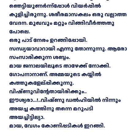
ഞെട്ടിയുണർന്ന്പ്പോൾ വിയർപ്പിൽ
കുളിച്ചിരുന്നു. ശരീരമാസകലം ഒരു വല്ലാത്ത
വേദന. മുഖവും മറ്റും വിങ്ങിവീർത്തതു
പോലെ.
ഒരു പാട് നേരം ഉറങ്ങിപ്പോയി.
സന്ധ്യയാവാറായി എന്നു തോന്നുന്നു. ആരോ
സംസാരിക്കുന്ന ശബ്ദം.
മായ ജനാലയിലൂടെ താഴേക്ക് നോക്കി.
ഗോപനാനാണ്. അമ്മയുടെ കയ്യിൽ
കത്തുകളേല്പ്പിക്കുന്നു.
വിഷ്ണുവിന്റേതായിരിക്കും..
ഈശ്വരാ…!..വിഷ്ണു ഡൽഹിയിൽ നിന്നും
അയച്ച കത്തിനു തന്നെ മറുപടി
അയച്ചിട്ടില്യാ.
മായ, വേഗം കോണിപ്പടികൾ ഇറങ്ങി.