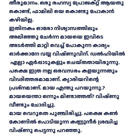
തീരുമാനം. ഒരു രഹസ്യ പ്രോജക്റ്റ് ആയതു
കൊണ്ട്, ഫാമിലി യെ കൊണ്ടു പോകാൻ
കഴിയില്ല.
ഇതിനകം ഓരോ നിശ്വാസത്തിലും
അലിഞ്ഞു ചേർന്ന മായയെ ഇവിടെ
അടർത്തി മാറ്റി വെച്ച് പോകുന്ന കാര്യം
ഓർക്കാനേ വയ്യ വിഷ്ണുവിന്‌. ഡൽഹിയിൽ
എല്ലാ ഏർപ്പാടുകളും ചെയ്തതായിരുന്നു.
പക്ഷെ ഇത്ര നല്ല ഒരവസരം കളയുന്നതും
വിഢിത്തരമാമാണ്. ക്യാരിയറിന്റെ
പ്രശ്നമാണ്. മായ എന്തു പറയുന്നു.?
മായയെന്താ ഒന്നും മിണ്ടാത്തത്? വിഷ്ണു
വീണ്ടും ചോദിച്ചു.
മായ വെറുതെ പുഞ്ചിരിച്ചു. പക്ഷെ കൺ
കോണിൽ പൊടിയുന്ന കണ്ണുനീർ ശ്രദ്ധിച്ച
വിഷ്ണു പെട്ടന്നു പറഞ്ഞു.