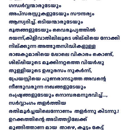
ഗന്ധർവ്വന്മാരുടേയും
അപ്സരസ്സുകളുടേയും സൗന്ദര്യം
ആസ്വദിച്ച്. ഒടിയന്മാരുടേയും
ഭൂതങ്ങളുടേയും വൈരൂപ്യത്തിൽ
ഭയന്ന്,കിളിവാതിലിലൂടെ ശില്പ്പിയെ നോക്കി
നില്ക്കുന്ന അത്ഭുതസിദ്ധികളുള്ള
രാജകുമാരിയെ പ്പോലെ വികാരം കൊണ്ട്,
ശില്പ്പിയുടെ മൂക്കിനറ്റത്തെ വിയർപ്പു
തുള്ളിയുടെ ഉപ്പുരസം നുകർന്ന്,
പ്രേയസ്സിയെ പുണരാനടുത്ത അവന്റെ
നീണ്ടുവരുന്ന നഖങ്ങളുടേയും
ദംഷ്ട്രങ്ങളുടേയും നൊമ്പരമനുഭവിച്ച്…,
സർവ്വാംഗം തളർത്തിയ
രതിമൂർച്ചയിലെന്നോണം തളർന്നു കിടന്നു.!
ഉറക്കത്തിന്റെ അടിത്തട്ടിലേക്ക്
മുങ്ങിത്താണ മായ താഴെ, കൂട്ടം കേട്ട്