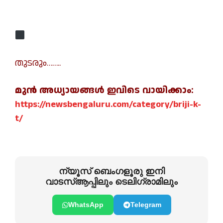
തുടരും……..
മുന്‍ അധ്യായങ്ങള്‍ ഇവിടെ വായിക്കാം:
https://newsbengaluru.com/category/briji-k-
t/
ന്യൂസ് ബെംഗളൂരു ഇനി
വാടസ്ആപ്പിലും ടെലിഗ്രാമിലും
WhatsApp
Telegram