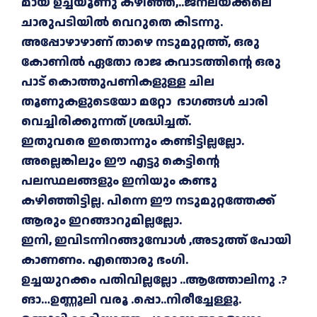
മായ ഉച്ചയൂണു കഴിഞ്ഞ്,..ജനലയ്ക്കലെ
ചാരുപടിയിൽ വെറുതെ കിടന്നു.
അപ്പോഴാഴാണ് താഴെ നടുമുറ്റത്ത്, ഒരു
കോണിൽ ഏതോ രാജ കവാടത്തിന്റെ ഒരു
പാട് കൊത്തുപണികളുള്ള ചില
തൂണുകളുടെയോ മറ്റോ ഭാഗങ്ങൾ ചാരി
വെച്ചിരിക്കുന്നത് ശ്രദ്ധിച്ചത്.
ഇതുവരെ ഇതൊന്നും കണ്ടിട്ടില്ലല്ലോ.
അല്ലെങ്കിലും ഈ എട്ടു കെട്ടിന്റെ
പലസ്ഥലങ്ങളും ഇനിയും കണ്ടു
കഴിഞ്ഞിട്ടില്ല. പിന്നെ ഈ നടുമുറ്റത്തേക്ക്
ആരും ഇറങ്ങാറുമില്ലല്ലോ.
ഇനി, ഇവിടന്നിറങ്ങുമ്പോൾ ,അടുത്ത് പോയി
കാണണം. എന്തൊരു ഭംഗി.
ഉച്ചയുറക്കം പതിവില്ലല്ലോ ..ആത്തോലിനു .?
ങാ…ഉണ്ണൂലി വരൂ .പ്പൊ..നിരീച്ചേള്ളൂ.