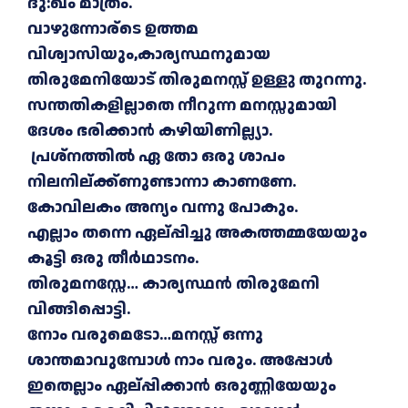
ദു:ഖം മാത്രം.
വാഴുന്നോര്‌ടെ ഉത്തമ
വിശ്വാസിയും,കാര്യസ്ഥനുമായ
തിരുമേനിയോട് തിരുമനസ്സ് ഉള്ളു തുറന്നു.
സന്തതികളില്ലാതെ നീറുന്ന മനസ്സുമായി
ദേശം ഭരിക്കാൻ കഴിയിണില്ല്യാ.
പ്രശ്നത്തിൽ ഏ തോ ഒരു ശാപം
നിലനില്ക്ക്ണുണ്ടാന്നാ കാണണേ.
കോവിലകം അന്യം വന്നു പോകും.
എല്ലാം തന്നെ ഏല്പ്പിച്ചു അകത്തമ്മയേയും
കൂട്ടി ഒരു തീർഥാടനം.
തിരുമനസ്സേ… കാര്യസ്ഥൻ തിരുമേനി
വിങ്ങിപ്പൊട്ടി.
നോം വരുമെടോ…മനസ്സ് ഒന്നു
ശാന്തമാവുമ്പോൾ നാം വരും. അപ്പോൾ
ഇതെല്ലാം ഏല്പ്പിക്കാൻ ഒരുണ്ണിയേയും