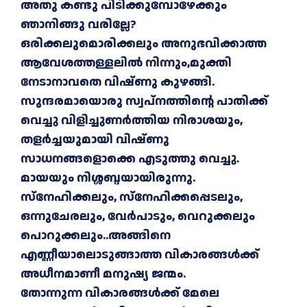
അതു കണ്ടു പിടിക്കുമ്പോഴേക്കും
ഞാനിങ്ങു വരില്ലേ?
ഒരിക്കലുമൊരിക്കലും അനുഭവിക്കാത്ത
ആവേശത്തള്ളലിൽ നിന്നും,മുക്തി
നേടാനാവതെ വിഷ്ണു കുഴങ്ങി.
സുന്ദരമായൊരു സ്വപ്നത്തിന്റെ പാതിക്ക്
വെച്ചു വിളിച്ചുണർത്തിയ നിരാശയും,
തളർച്ചയുമായി വിഷ്ണു
സാധനങ്ങളൊക്കെ എടുത്തു വെച്ചു.
മായയും നിശ്ശബ്ദയായിരുന്നു.
സ്നേഹിക്കലും, സ്നേഹിക്കപ്പെടലും,
ഒന്നുചേരലും
, വേർപാടും, വെറുക്കലും
പൊറുക്കലും..അങ്ങിനെ
എണ്ണീയാലൊടുങ്ങാത്ത വികാരങ്ങൾക്ക്
അധീനമാണീ മനുഷ്യ ജന്മം.
തോന്നുന്ന വികാരങ്ങൾക്ക് മേലെ