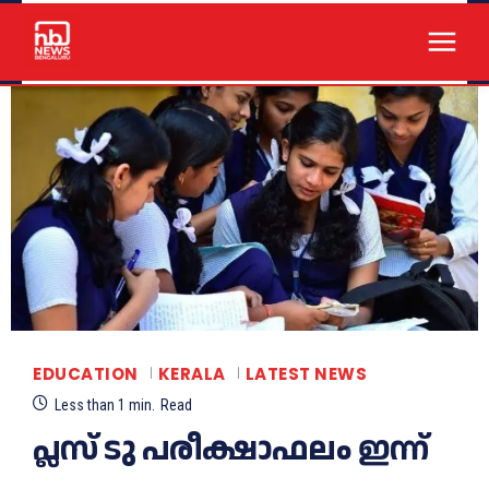
EDUCATION
KERALA
LATEST NEWS
Less than 1
min.
Read
പ്ലസ് ടു പരീക്ഷാഫലം ഇന്ന്