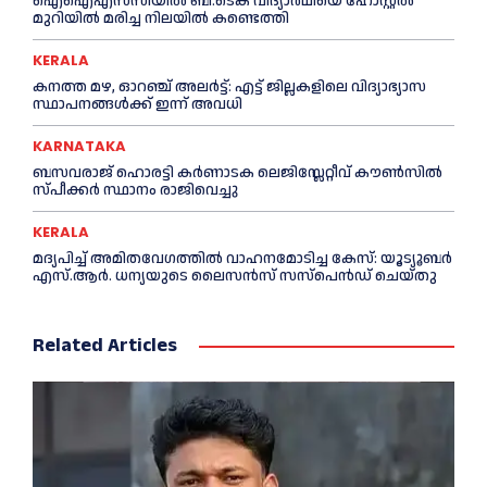
ഐഐഎസ്‌സിയിൽ ബി.ടെക് വിദ്യാർഥിയെ ഹോസ്റ്റൽ
മുറിയിൽ മരിച്ച നിലയിൽ കണ്ടെത്തി
KERALA
ക​ന​ത്ത മ​ഴ, ഓറഞ്ച് അലർട്ട്: എ​ട്ട് ജി​ല്ല​ക​ളി​ലെ വി​ദ്യാ​ഭ്യാ​സ
സ്ഥാ​പ​ന​ങ്ങ​ൾ​ക്ക് ഇ​ന്ന് അ​വ​ധി
KARNATAKA
ബസവരാജ് ഹൊരട്ടി കർണാടക ലെജിസ്ലേറ്റീവ് കൗൺസിൽ
സ്പീക്കർ സ്ഥാനം രാജിവെച്ചു
KERALA
മദ്യപിച്ച് അമിതവേഗത്തിൽ വാഹനമോടിച്ച കേസ്: യൂട്യൂബർ
എസ്.ആർ. ധന്യയുടെ ലൈസൻസ് സസ്‌പെൻഡ് ചെയ്തു
Related Articles