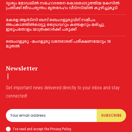
ദൃശ്യം മോഡലിൽ സഹോദരനെ കൊലപ്പെടുത്തിയ കേസിൽ
പ്രതിക്ക് ജീവപര്യന്തം; മൃതദേഹം വീടിനടിയിൽ കുഴിച്ചുമൂടി
കേരള ആർടിസി ബസ് ബെംഗളൂരുവിന് സമീപം
അപകടത്തിൽപ്പെട്ടു; ഡ്രൈവറും കണ്ടക്ടറും മരിച്ചു,
ഇരുപതോളം യാത്രക്കാർക്ക് പരുക്ക്
ബെംഗളൂരു –മംഗളൂരു വന്ദേഭാരത് പരീക്ഷണയോട്ടം 18
മുതൽ
Newsletter
Get important news delivered directly to your inbox and stay
connected!
SUBSCRIBE
I've read and accept the Privacy Policy.