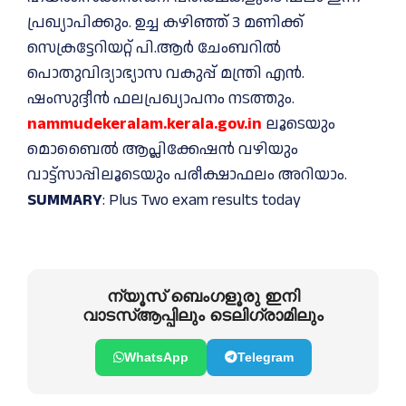
പ്രഖ്യാപിക്കും. ഉച്ച കഴിഞ്ഞ് 3 മണിക്ക്
സെക്രട്ടേറിയറ്റ് പി.ആർ ചേംബറിൽ
പൊതുവിദ്യാഭ്യാസ വകുപ്പ് മന്ത്രി എൻ.
ഷംസുദ്ദീൻ ഫലപ്രഖ്യാപനം നടത്തും.
nammudekeralam.kerala.gov.in
ലൂടെയും
മൊബൈൽ ആപ്ലിക്കേഷൻ വഴിയും
വാട്ട്സാപ്പിലൂടെയും പരീക്ഷാഫലം അറിയാം.
SUMMARY
: Plus Two exam results today
ന്യൂസ് ബെംഗളൂരു ഇനി
വാടസ്ആപ്പിലും ടെലിഗ്രാമിലും
WhatsApp
Telegram