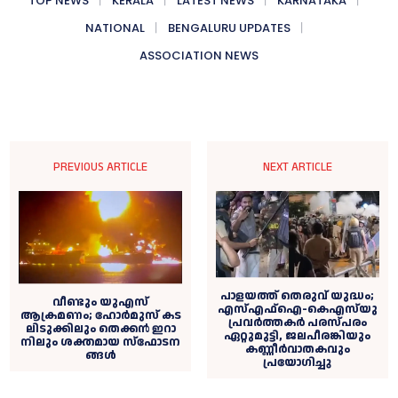
TOP NEWS
KERALA
LATEST NEWS
KARNATAKA
NATIONAL
BENGALURU UPDATES
ASSOCIATION NEWS
PREVIOUS ARTICLE
NEXT ARTICLE
പാളയത്ത് തെരുവ് യുദ്ധം;
വീണ്ടും യുഎസ്
എസ്എഫ്‌ഐ-കെഎസ്‌യു
ആക്രമണം; ഹോ​ർ​മു​സ് ക​ട​
പ്രവര്‍ത്തകര്‍ പരസ്പരം
ലി​ടു​ക്കി​ലും തെ​ക്ക​ൻ ഇ​റാ​
ഏറ്റുമുട്ടി, ജലപീരങ്കിയും
നി​ലും ശ​ക്ത​മാ​യ സ്ഫോ​ട​ന​
കണ്ണീര്‍വാതകവും
ങ്ങ​ൾ
പ്രയോഗിച്ചു