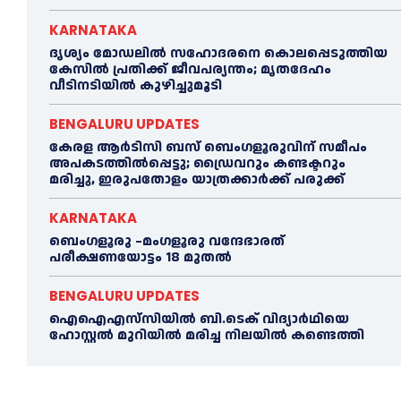
KARNATAKA
ദൃശ്യം മോഡലിൽ സഹോദരനെ കൊലപ്പെടുത്തിയ
കേസിൽ പ്രതിക്ക് ജീവപര്യന്തം; മൃതദേഹം
വീടിനടിയിൽ കുഴിച്ചുമൂടി
BENGALURU UPDATES
കേരള ആർടിസി ബസ് ബെംഗളൂരുവിന് സമീപം
അപകടത്തിൽപ്പെട്ടു; ഡ്രൈവറും കണ്ടക്ടറും
മരിച്ചു, ഇരുപതോളം യാത്രക്കാർക്ക് പരുക്ക്
KARNATAKA
ബെംഗളൂരു –മംഗളൂരു വന്ദേഭാരത്
പരീക്ഷണയോട്ടം 18 മുതൽ
BENGALURU UPDATES
ഐഐഎസ്‌സിയിൽ ബി.ടെക് വിദ്യാർഥിയെ
ഹോസ്റ്റൽ മുറിയിൽ മരിച്ച നിലയിൽ കണ്ടെത്തി