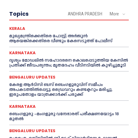
Topics
ANDHRA PRADESH
More
KERALA
മുഖ്യമന്ത്രിക്കെതിരെ പോസ്റ്റ്; അര്‍ജുൻ
ആയെങ്കിക്കെതിരെ വീണ്ടും കേസെടുത്ത് പോലീസ്
KARNATAKA
ദൃശ്യം മോഡലിൽ സഹോദരനെ കൊലപ്പെടുത്തിയ കേസിൽ
പ്രതിക്ക് ജീവപര്യന്തം; മൃതദേഹം വീടിനടിയിൽ കുഴിച്ചുമൂടി
BENGALURU UPDATES
കേരള ആർടിസി ബസ് ബെംഗളൂരുവിന് സമീപം
അപകടത്തിൽപ്പെട്ടു; ഡ്രൈവറും കണ്ടക്ടറും മരിച്ചു,
ഇരുപതോളം യാത്രക്കാർക്ക് പരുക്ക്
KARNATAKA
ബെംഗളൂരു –മംഗളൂരു വന്ദേഭാരത് പരീക്ഷണയോട്ടം 18
മുതൽ
BENGALURU UPDATES