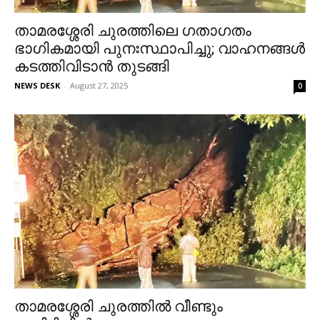
താമരശ്ശേരി ചുരത്തിലെ ഗതാഗതം
ഭാഗികമായി പുനഃസ്ഥാപിച്ചു; വാഹനങ്ങൾ
കടത്തിവിടാൻ തുടങ്ങി
NEWS DESK
-
August 27, 2025
0
താമരശ്ശേരി ചുരത്തിൽ വീണ്ടും