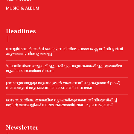
MUSIC & ALBUM
Headlines
വോളിബോൾ സർവ് ചെയ്യുന്നതിനിടെ പത്താം ക്ലാസ് വിദ്യാർഥി
കുഴഞ്ഞുവീണു മരിച്ചു
‘പോലീസിനെ ആക്രമിച്ചു, കടിച്ചു പരുക്കേല്‍പ്പിച്ചു’; ഇല്‍തിജ
മുഫ്തിക്കെതിരെ കേസ്
ഇറാനുമായുള്ള യുദ്ധം ഉടൻ അവസാനിച്ചേക്കുമെന്ന് ട്രംപ്;
ഹോർമുസ് തുറക്കാൻ താൽക്കാലിക ധാരണ
രാജസ്ഥാനിലെ മാർബിൾ വ്യാപാരികളാണെന്ന് വിശ്വസിപ്പിച്ച്
തട്ടിപ്പ്; മലയാളിക്ക് നാലര ലക്ഷത്തിലേറെ രൂപ നഷ്ടമായി
Newsletter