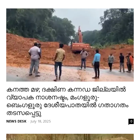
കനത്ത മഴ; ദക്ഷിണ കന്നഡ ജില്ലയില്‍
വ്യാപക നാശനഷ്ടം, മംഗളൂരു-
ബെംഗളൂരു ദേശീയപാതയില്‍ ഗതാഗതം
തടസപ്പെട്ടു
NEWS DESK
-
July 18, 2025
0