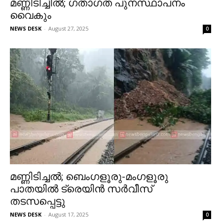
മണ്ണിടിച്ചിൽ; ഗതാഗത പുനസ്ഥാപനം
വൈകും
NEWS DESK
-
August 27, 2025
0
മണ്ണിടിച്ചല്‍; ബെംഗളൂരു-മംഗളൂരു
പാതയില്‍ ട്രെയിന്‍ സര്‍വീസ്
തടസപ്പെട്ടു
NEWS DESK
-
August 17, 2025
0