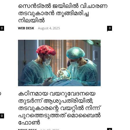
സെൻട്രൽ ജയിലിൽ വിചാരണ
തടവുകാരൻ തൂങ്ങിമരിച്ച
നിലയിൽ
WEB DESK
-
August 4, 2025
0
0
യ
കഠിനമായ വയറുവേദനയെ
തുടര്‍ന്ന് ആശുപത്രിയില്‍;
തടവുകാരന്റെ വയറ്റിൽ നിന്ന്
പുറത്തെടുത്തത് മൊബൈൽ
0
ഫോൺ