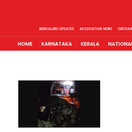
BENGALURU UPDATES
ASSOCIATION NEWS
OBITUA
HOME
KARNATAKA
KERALA
NATIONA