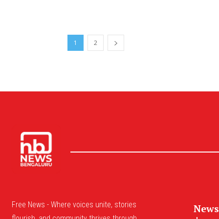
1
2
Free News - Where voices unite, stories
News
flourish, and community thrives through