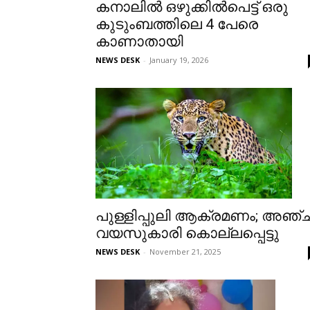
കനാലിൽ ഒഴുക്കിൽപെട്ട് ഒരു
കുടുംബത്തിലെ 4 പേരെ
കാണാതായി
NEWS DESK
-
January 19, 2026
പുള്ളിപ്പുലി ആക്രമണം; അഞ്ച
വയസുകാരി കൊല്ലപ്പെട്ടു
NEWS DESK
-
November 21, 2025