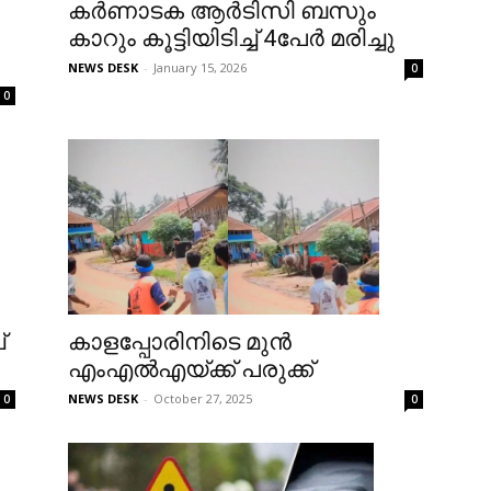
കർണാടക ആർടിസി ബസും
കാറും കൂട്ടിയിടിച്ച് 4പേര്‍ മരിച്ചു
NEWS DESK
-
January 15, 2026
0
0
്
കാളപ്പോരിനിടെ മുൻ
എംഎൽഎയ്ക്ക് പരുക്ക്
NEWS DESK
-
October 27, 2025
0
0