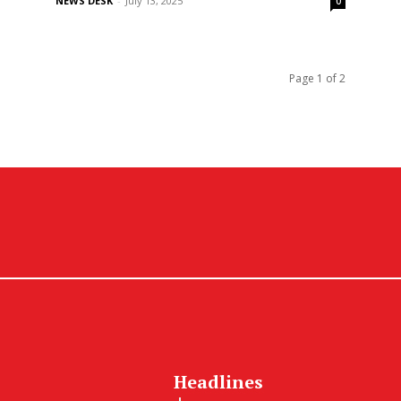
NEWS DESK
-
July 13, 2025
0
Page 1 of 2
Headlines