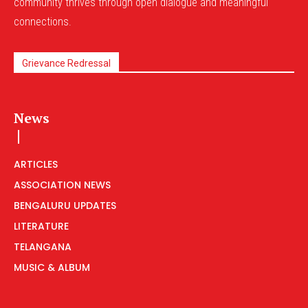
community thrives through open dialogue and meaningful
connections.
Grievance Redressal
News
ARTICLES
ASSOCIATION NEWS
BENGALURU UPDATES
LITERATURE
TELANGANA
MUSIC & ALBUM