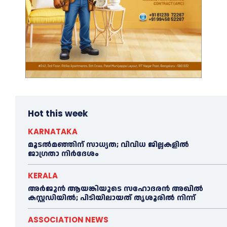
Hot this week
KARNATAKA
മൂടൽമഞ്ഞിന് സാധ്യത; വിവിധ ജില്ലകളിൽ
ജാഗ്രതാ നിർദേശം
KERALA
അര്‍ജുന്‍ ആയങ്കിയുടെ സഹോദരന്‍ അഖില്‍
കസ്റ്റഡിയില്‍; പിടിയിലായത് തൃശൂരില്‍ നിന്ന്
ASSOCIATION NEWS