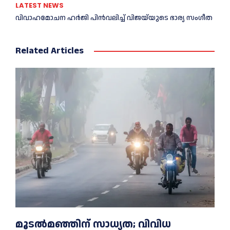
LATEST NEWS
വിവാഹമോചന ഹര്‍ജി പിൻവലിച്ച്‌ വിജയ്‌യുടെ ഭാര്യ സംഗീത
Related Articles
മൂടൽമഞ്ഞിന് സാധ്യത; വിവിധ