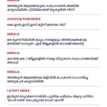
KERALA
അര്‍ജുന്‍ ആയങ്കിയുടെ സഹോദരന്‍ അഖില്‍
കസ്റ്റഡിയില്‍; പിടിയിലായത് തൃശൂരില്‍ നിന്ന്
ASSOCIATION NEWS
കെഎൻഎസ്എസ് ക്വിസ് മത്സരം 16ന്
KERALA
മഴ മുന്നറിയിപ്പിൽ മാറ്റം; നാളെയും അതിശക്തമായ
മഴയ്ക്ക് സാധ്യത, ഏഴ് ജില്ലകളിൽ ഓറഞ്ച് അലർട്ട്
KERALA
കനത്ത മഴ; 2 ജില്ലകളില്‍ നാളെ വിദ്യാഭാസ സ്ഥാപനങ്ങള്‍ക്ക്
അവധി
KERALA
അര്‍ജുന്‍ ആയങ്കിയെ ഒളിവില്‍ പോകാന്‍ സഹായിച്ച
രണ്ടുപേര്‍ കസ്റ്റഡിയില്‍
LATEST NEWS
ഇന്ത്യൻ വ്യോമസേനയില്‍ പുതിയ ചരിത്രം; ആദ്യ വനിതാ
‘ടോപ്പ് ഗണ്‍’ പൈലറ്റായി ഭാവന കാന്ത്