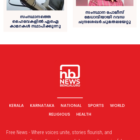
സംസ്ഥാന പോലീസ്
സംസ്ഥാനത്തെ
മേധാവിയായി റവഡ
ഹൈവേകളിൽ എഐ
ചന്ദ്രശേഖർ ചുമതലയേറ്റു
കാമറകൾ സ്ഥാപിക്കുന്നു
KERALA
KARNATAKA
NATIONAL
SPORTS
WORLD
RELIGIOUS
HEALTH
Free News - Where voices unite, stories flourish, and