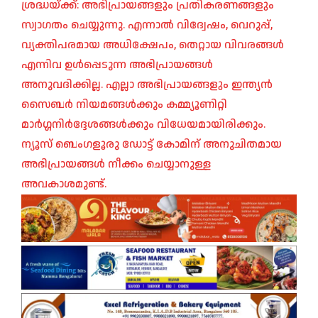
ശ്രദ്ധയ്ക്ക്: അഭിപ്രായങ്ങളും പ്രതികരണങ്ങളും
സ്വാഗതം ചെയ്യുന്നു. എന്നാൽ വിദ്വേഷം, വെറുപ്പ്,
വ്യക്തിപരമായ അധിക്ഷേപം, തെറ്റായ വിവരങ്ങൾ
എന്നിവ ഉൾപ്പെടുന്ന അഭിപ്രായങ്ങൾ
അനുവദിക്കില്ല. എല്ലാ അഭിപ്രായങ്ങളും ഇന്ത്യൻ
സൈബർ നിയമങ്ങൾക്കും കമ്മ്യൂണിറ്റി
മാർഗ്ഗനിർദ്ദേശങ്ങൾക്കും വിധേയമായിരിക്കും.
ന്യൂസ് ബെംഗളൂരു ഡോട്ട് കോമിന് അനുചിതമായ
അഭിപ്രായങ്ങൾ നീക്കം ചെയ്യാനുള്ള
അവകാശമുണ്ട്.