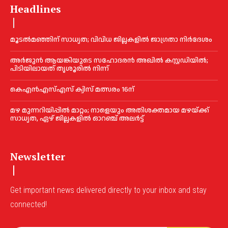
Headlines
മൂടൽമഞ്ഞിന് സാധ്യത; വിവിധ ജില്ലകളിൽ ജാഗ്രതാ നിർദേശം
അര്‍ജുന്‍ ആയങ്കിയുടെ സഹോദരന്‍ അഖില്‍ കസ്റ്റഡിയില്‍;
പിടിയിലായത് തൃശൂരില്‍ നിന്ന്
കെഎൻഎസ്എസ് ക്വിസ് മത്സരം 16ന്
മഴ മുന്നറിയിപ്പിൽ മാറ്റം; നാളെയും അതിശക്തമായ മഴയ്ക്ക്
സാധ്യത, ഏഴ് ജില്ലകളിൽ ഓറഞ്ച് അലർട്ട്
Newsletter
Get important news delivered directly to your inbox and stay
connected!