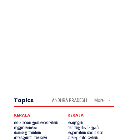
Topics
ANDHRA PRADESH
More
KERALA
KERALA
ബംഗാൾ ഉൾക്കടലിൽ
കണ്ണൂര്‍
ന്യൂനമർദം:
സിആര്‍പിഎഫ്
കേരളത്തിൽ
ക്യാമ്പില്‍ ജവാനെ
അടുത്ത അഞ്ച്
മരിച്ച നിലയില്‍