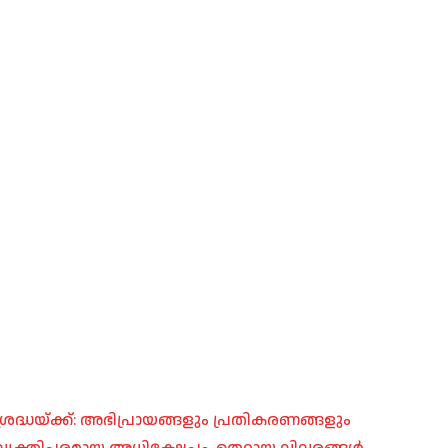
രദ്ധയ്ക്ക്: അഭിപ്രായങ്ങളും പ്രതികരണങ്ങളും