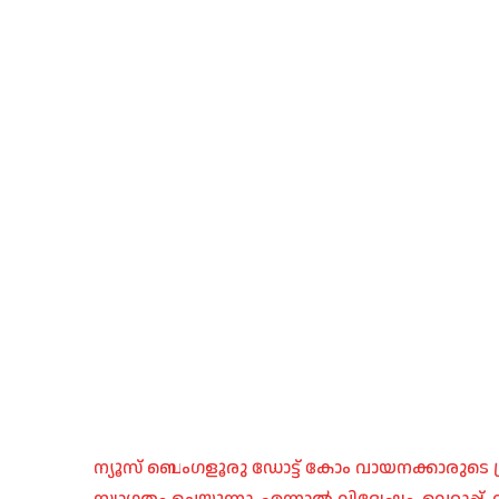
ന്യൂസ് ബെംഗളൂരു ഡോട്ട് കോം വായനക്കാരുടെ ശ്