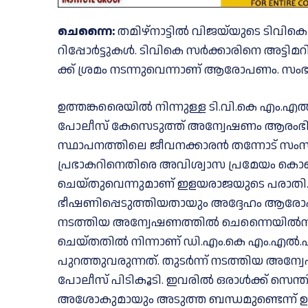
ചെ​ന്നൈ:
ത​മി​ഴ്നാ​ട്ടി​ൽ വി​ജ​യ്‌​യു​ടെ ടി​വി​കെ
റി​പ്പോ​ർ​ട്ടു​ക​ൾ. ടി​വി​കെ സ​ർ​ക്കാ​രി​നെ അ​ട്ടി
ക്ക് ശ്ര​മം ന​ട​ന്നു​വെ​ന്നാ​ണ് ആ​രോ​പ​ണം. സം​ഭ​വ​ത
ഉത്തങ്കരൈയിൽ നിന്നുള്ള ടി.വി.കെ എ
പോലീസ് കേസെടുത്ത് അന്വേഷണം ആരംഭിച
സ്ഥാപനത്തിലെ ജീവനക്കാരൻ തന്നോട് സംസാ
പ്രഭാകറിനെതിരെ അവിശ്വാസ പ്രമേയം കൊണ്
ചെയ്തുവെന്നുമാണ് ഇളയരാജയുടെ പരാതി. 
ഭീഷണിപ്പെടുത്തിയതായും അദ്ദേഹം ആരോപ
നടത്തിയ അന്വേഷണത്തിൽ ചെന്നൈയിൽനിന്ന്
ചെയ്തതിൽ നിന്നാണ് ഡി.എം.കെ എം.എൽ.
പുറത്തുവരുന്നത്. തുടർന്ന് നടത്തിയ അന്വ
പോലീസ് പിടികൂടി. ഇവരില്‍ ഒരാൾക്ക് 
അശോകുമായും അടുത്ത ബന്ധമുണ്ടെന്ന് ഉന്ന