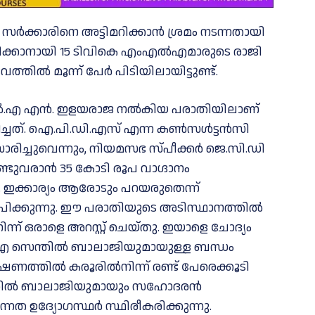
 സ​ർ​ക്കാ​രി​നെ അ​ട്ടി​മ​റി​ക്കാ​ൻ ശ്ര​മം ന​ട​ന്ന​താ​യി
​മ​റി​ക്കാ​നാ​യി 15 ടി​വി​കെ എം​എ​ൽ​എ​മാ​രു​ടെ രാ​ജി​
്തി​ൽ മൂ​ന്ന് പേ​ർ പി​ടി​യി​ലാ​യി​ട്ടു​ണ്ട്.
ം.എൽ.എ എൻ. ഇളയരാജ നൽകിയ പരാതിയിലാണ്
്ചത്. ഐ.പി.ഡി.എസ് എന്ന കൺസൾട്ടൻസി
രിച്ചുവെന്നും, നിയമസഭ സ്പീക്കർ ജെ.സി.ഡി
ടുവരാൻ 35 കോടി രൂപ വാഗ്ദാനം
ഇക്കാര്യം ആരോടും പറയരുതെന്ന്
ിക്കുന്നു. ഈ പരാതിയുടെ അടിസ്ഥാനത്തിൽ
 ഒരാളെ അറസ്റ്റ് ചെയ്തു. ഇയാളെ ചോദ്യം
എ സെന്തിൽ ബാലാജിയുമായുള്ള ബന്ധം
േഷണത്തിൽ കരൂരിൽനിന്ന് രണ്ട് പേരെക്കൂടി
സെന്തിൽ ബാലാജിയുമായും സഹോദരൻ
ത ഉദ്യോഗസ്ഥർ സ്ഥിരീകരിക്കുന്നു.