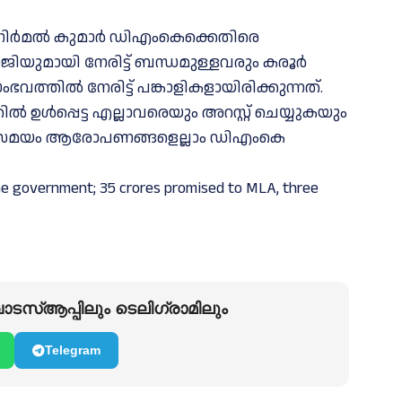
ടി നിര്‍മല്‍ കുമാര്‍ ഡിഎംകെക്കെതിരെ
ാജിയുമായി നേരിട്ട് ബന്ധമുള്ളവരും കരൂര്‍
വത്തില്‍ നേരിട്ട് പങ്കാളികളായിരിക്കുന്നത്.
ഉള്‍പ്പെട്ട എല്ലാവരെയും അറസ്റ്റ് ചെയ്യുകയും
അതേ സമയം ആരോപണങ്ങളെല്ലാം ഡിഎംകെ
e government; 35 crores promised to MLA, three
ടസ്ആപ്പിലും ടെലിഗ്രാമിലും
Telegram