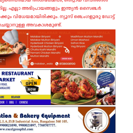
പ്, വ്യക്തിപരമായ അധിക്ഷേപം, തെറ്റായ വിവരങ്ങൾ
ില്ല. എല്ലാ അഭിപ്രായങ്ങളും ഇന്ത്യൻ സൈബർ
ങൾക്കും വിധേയമായിരിക്കും. ന്യൂസ് ബെംഗളൂരു ഡോട്ട്
െയ്യാനുള്ള അവകാശമുണ്ട്.