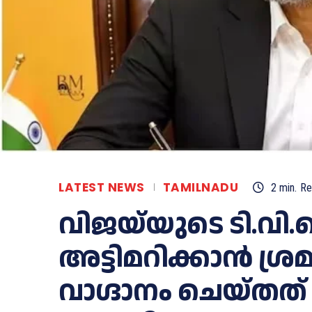
LATEST NEWS
TAMILNADU
2
min.
Re
വിജയ്‌യുടെ ടി.വി
അട്ടിമറിക്കാൻ ശ്
വാഗ്ദാനം ചെയ്തത് 3