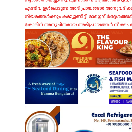
സ്വാഗതം ചെയ്യുന്നു. എന്നാൽ വിദ്വേഷം, വെറുപ്
എന്നിവ ഉൾപ്പെടുന്ന അഭിപ്രായങ്ങൾ അനുവദിക്ക
നിയമങ്ങൾക്കും കമ്മ്യൂണിറ്റി മാർഗ്ഗനിർദ്ദേശങ്
കോമിന് അനുചിതമായ അഭിപ്രായങ്ങൾ നീക്കം ച