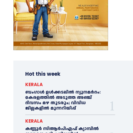
Hot this week
KERALA
ബംഗാൾ ഉൾക്കടലിൽ ന്യൂനമർദം:
കേരളത്തിൽ അടുത്ത അഞ്ച്
ദിവസം മഴ തുടരും; വിവിധ
ജില്ലകളിൽ മുന്നറിയിപ്പ്
KERALA
കണ്ണൂര്‍ സിആര്‍പിഎഫ് ക്യാമ്പില്‍