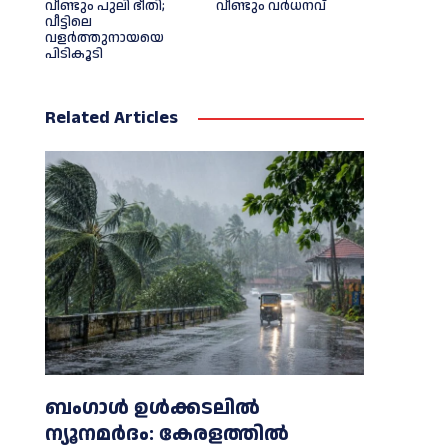
വീണ്ടും പുലി ഭീതി;
വീണ്ടും വർധനവ്
വീട്ടിലെ
വളര്‍ത്തുനായയെ
പിടികൂടി
Related Articles
ബംഗാൾ ഉൾക്കടലിൽ
ന്യൂനമർദം: കേരളത്തിൽ