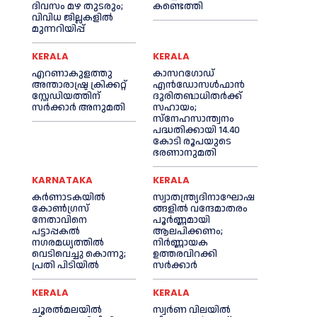
ദിവസം മഴ തുടരും;
കണ്ടെത്തി
വിവിധ ജില്ലകളിൽ
മുന്നറിയിപ്പ്
KERALA
KERALA
എറണാകുളത്തു
കാസറഗോഡ്
അന്താരാഷ്ട്ര ക്രിക്കറ്റ്
എന്‍ഡോസള്‍ഫാന്‍
സ്റ്റേഡിയത്തിന്
ദുരിതബാധിതര്‍ക്ക്
സര്‍ക്കാര്‍ അനുമതി
സഹായം;
സ്‌നേഹസാന്ത്വനം
പദ്ധതിക്കായി 14.40
കോടി രൂപയുടെ
ഭരണാനുമതി
KARNATAKA
KERALA
കർണാടകയിൽ
സ്വാതന്ത്ര്യദിനാഘോഷ
കോണ്‍ഗ്രസ്
ങ്ങളില്‍ വന്ദേമാതരം
നേതാവിനെ
പൂര്‍ണ്ണമായി
പട്ടാപ്പകല്‍
ആലപിക്കണം;
നഗരമധ്യത്തില്‍
നിര്‍ണ്ണായക
വെടിവെച്ചു കൊന്നു;
ഉത്തരവിറക്കി
പ്രതി പിടിയില്‍
സര്‍ക്കാര്‍
KERALA
KERALA
ചൂരല്‍മലയില്‍
സ്വർണ വിലയില്‍