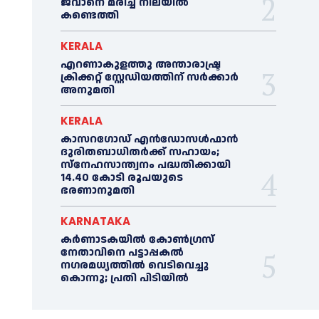
ജവാനെ മരിച്ച നിലയില്‍
കണ്ടെത്തി
KERALA
എറണാകുളത്തു അന്താരാഷ്ട്ര
ക്രിക്കറ്റ് സ്റ്റേഡിയത്തിന് സര്‍ക്കാര്‍
അനുമതി
KERALA
കാസറഗോഡ് എന്‍ഡോസള്‍ഫാന്‍
ദുരിതബാധിതര്‍ക്ക് സഹായം;
സ്‌നേഹസാന്ത്വനം പദ്ധതിക്കായി
14.40 കോടി രൂപയുടെ
ഭരണാനുമതി
KARNATAKA
കർണാടകയിൽ കോണ്‍ഗ്രസ്
നേതാവിനെ പട്ടാപ്പകല്‍
നഗരമധ്യത്തില്‍ വെടിവെച്ചു
കൊന്നു; പ്രതി പിടിയില്‍