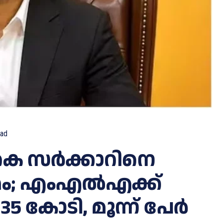
ad
.കെ സർക്കാറിനെ
രമം; എംഎല്‍എക്ക്
5 കോടി, മൂന്ന് പേര്‍