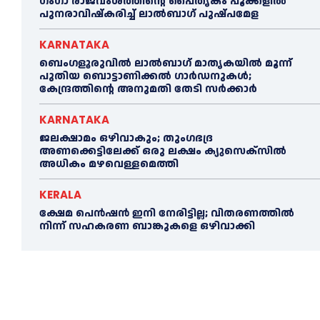
ഗംഗാ രാജവംശത്തിന്റെ പൈതൃകം പൂക്കളിൽ
പുനരാവിഷ്‌കരിച്ച് ലാൽബാഗ് പുഷ്പമേള
KARNATAKA
ബെംഗളൂരുവിൽ ലാൽബാഗ് മാതൃകയിൽ മൂന്ന്
പുതിയ ബൊട്ടാണിക്കൽ ഗാർഡനുകൾ;
കേന്ദ്രത്തിന്റെ അനുമതി തേടി സർക്കാർ
KARNATAKA
ജലക്ഷാമം ഒഴിവാകും; തുംഗഭദ്ര
അണക്കെട്ടിലേക്ക് ഒരു ലക്ഷം ക്യുസെക്സില്‍
അധികം മഴവെള്ളമെത്തി
KERALA
ക്ഷേമ പെൻഷൻ ഇനി നേരിട്ടില്ല; വിതരണത്തിൽ
നിന്ന് സഹകരണ ബാങ്കുകളെ ഒഴിവാക്കി