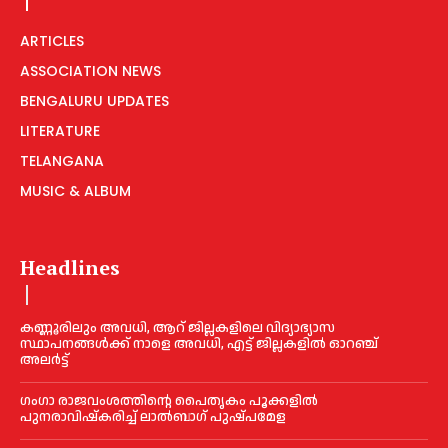
ARTICLES
ASSOCIATION NEWS
BENGALURU UPDATES
LITERATURE
TELANGANA
MUSIC & ALBUM
Headlines
കണ്ണൂരിലും അവധി, ആറ് ജില്ലകളിലെ വിദ്യാഭ്യാസ
സ്ഥാപനങ്ങൾക്ക് നാളെ അവധി, എട്ട് ജില്ലകളിൽ ഓറഞ്ച്
അലർട്ട്
ഗംഗാ രാജവംശത്തിന്റെ പൈതൃകം പൂക്കളിൽ
പുനരാവിഷ്‌കരിച്ച് ലാൽബാഗ് പുഷ്പമേള