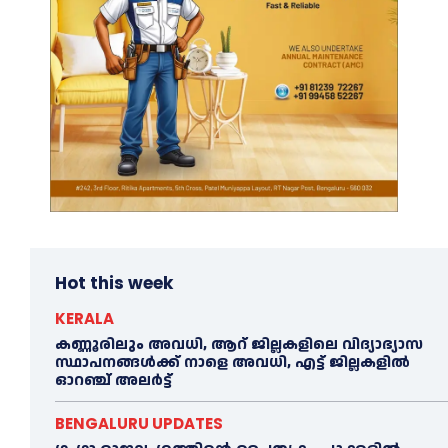
Hot this week
KERALA
കണ്ണൂരിലും അവധി, ആറ് ജില്ലകളിലെ വിദ്യാഭ്യാസ
സ്ഥാപനങ്ങൾക്ക് നാളെ അവധി, എട്ട് ജില്ലകളിൽ
ഓറഞ്ച് അലർട്ട്
BENGALURU UPDATES