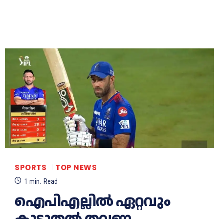
SPORTS
TOP NEWS
1
min.
Read
ഐപിഎല്ലിൽ ഏറ്റവും
കൂടുതൽ തവണ