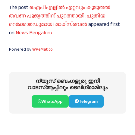
The post
ഐപിഎല്ലിൽ ഏറ്റവും കൂടുതൽ
തവണ പൂജ്യത്തിന് പുറത്തായി; പുതിയ
റെക്കോർഡുമായി മാക്സ്‌വെൽ
appeared first
on
News Bengaluru
.
Powered by
WPeMatico
ന്യൂസ് ബെംഗളൂരു ഇനി
വാടസ്ആപ്പിലും ടെലിഗ്രാമിലും
WhatsApp
Telegram