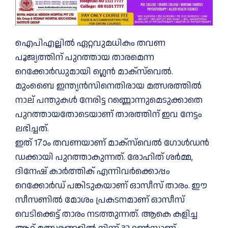
ഐപിഎല്ലിൽ ഏറ്റവുമധികം തവണ
പൂജ്യത്തിന് പുറത്തായ താരമെന്ന
റെക്കോർഡുമായി ഗ്ലെൻ മാക്സ്‌വെൽ.
മുംബൈ ഇന്ത്യൻസിനെതിരായ മത്സരത്തിൽ
നാല് പന്തുകൾ നേരിട്ട റണ്ണൊന്നുമെടുക്കാതെ
പുറത്തായതോടെയാണ് താരത്തിന് ഇവ നേട്ടം
ലഭിച്ചത്.
ഇത് 17ാം തവണയാണ് മാക്സ്‌വെൽ ഗോൾഡൻ
ഡക്കായി പുറത്താകുന്നത്. രോഹിത് ശർമ്മ,
ദിനേഷ് കാർത്തിക് എന്നിവർക്കൊപ്പം
റെക്കോർഡ് പങ്കിടുകയാണ് ഓസീസ് താരം. ഈ
സീസണിൽ മോശം പ്രകടനമാണ് ഓസീസ്
വെടിക്കെട്ട് താരം നടത്തുന്നത്. ആകെ കളിച്ച