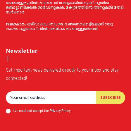
ബെംഗളൂരുവിൽ ലാൽബാഗ് മാതൃകയിൽ മൂന്ന് പുതിയ
ബൊട്ടാണിക്കൽ ഗാർഡനുകൾ; കേന്ദ്രത്തിന്റെ അനുമതി തേടി
സർക്കാർ
ജലക്ഷാമം ഒഴിവാകും; തുംഗഭദ്ര അണക്കെട്ടിലേക്ക് ഒരു
ലക്ഷം ക്യുസെക്സില്‍ അധികം മഴവെള്ളമെത്തി
Newsletter
Get important news delivered directly to your inbox and stay
connected!
SUBSCRIBE
I've read and accept the Privacy Policy.