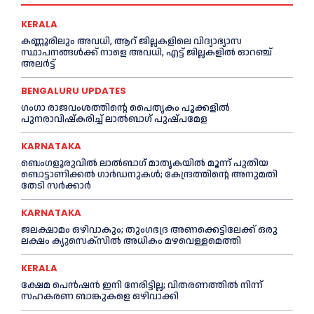
KERALA
കണ്ണൂരിലും അവധി, ആറ് ജില്ലകളിലെ വിദ്യാഭ്യാസ
സ്ഥാപനങ്ങൾക്ക് നാളെ അവധി, എട്ട് ജില്ലകളിൽ ഓറഞ്ച്
അലർട്ട്
BENGALURU UPDATES
ഗംഗാ രാജവംശത്തിന്റെ പൈതൃകം പൂക്കളിൽ
പുനരാവിഷ്‌കരിച്ച് ലാൽബാഗ് പുഷ്പമേള
KARNATAKA
ബെംഗളൂരുവിൽ ലാൽബാഗ് മാതൃകയിൽ മൂന്ന് പുതിയ
ബൊട്ടാണിക്കൽ ഗാർഡനുകൾ; കേന്ദ്രത്തിന്റെ അനുമതി
തേടി സർക്കാർ
KARNATAKA
ജലക്ഷാമം ഒഴിവാകും; തുംഗഭദ്ര അണക്കെട്ടിലേക്ക് ഒരു
ലക്ഷം ക്യുസെക്സില്‍ അധികം മഴവെള്ളമെത്തി
KERALA
ക്ഷേമ പെൻഷൻ ഇനി നേരിട്ടില്ല; വിതരണത്തിൽ നിന്ന്
സഹകരണ ബാങ്കുകളെ ഒഴിവാക്കി