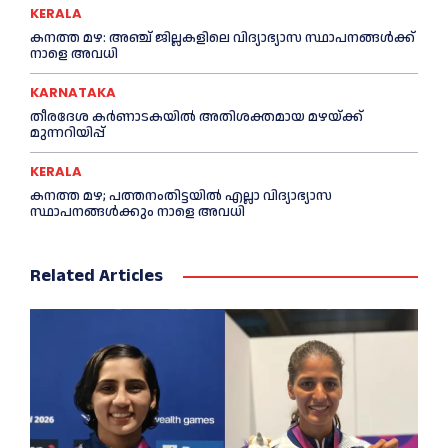
KERALA
കനത്ത മഴ: അഞ്ച് ജില്ലകളിലെ വിദ്യാഭ്യാസ സ്ഥാപനങ്ങൾക്ക്
നാളെ അവധി
KARNATAKA
തീരദേശ കർണാടകയിൽ അതിശക്തമായ മഴയ്ക്ക്
മുന്നറിയിപ്പ്
KERALA
കനത്ത മഴ; പത്തനംതിട്ടയില്‍ എല്ലാ വിദ്യാഭ്യാസ
സ്ഥാപനങ്ങള്‍ക്കും നാളെ അവധി
Related Articles