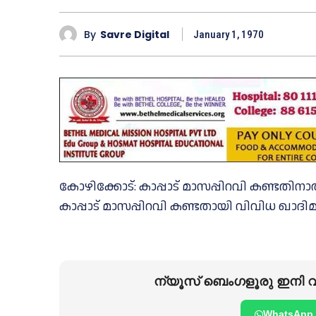
By
Savre Digital
January 1, 1970
കോഴിക്കോട്: കാപ്പാട് മാസപ്പിറവി കണ്ട
കാപ്പാട് മാസപ്പിറവി കണ്ടതായി വിവിധ ഖാദിമ
ന്യൂസ് ബെംഗളൂരു ഇനി വാ
WhatsApp