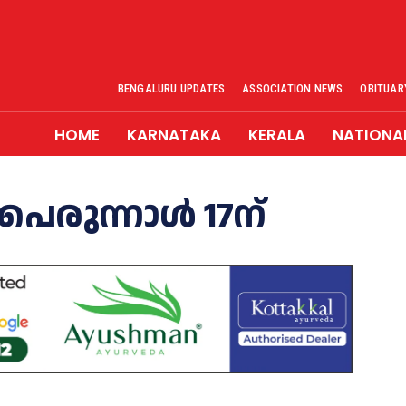
BENGALURU UPDATES
ASSOCIATION NEWS
OBITUAR
HOME
KARNATAKA
KERALA
NATIONA
െരുന്നാൾ 17ന്