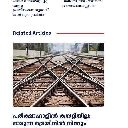
ചിലര്‍ വഴിതെറ്റിച്ചു’:
ഫണ്ടിങ്; സഹോദരന്‍
ആദ്യ
അജയ് അറസ്റ്റില്‍
പ്രതികരണവുമായി
ധര്‍മേന്ദ്ര പ്രധാൻ
Related Articles
പരീക്ഷാഹാളിൽ കയറ്റിയില്ല;
ഓടുന്ന ട്രെയിനിൽ നിന്നും