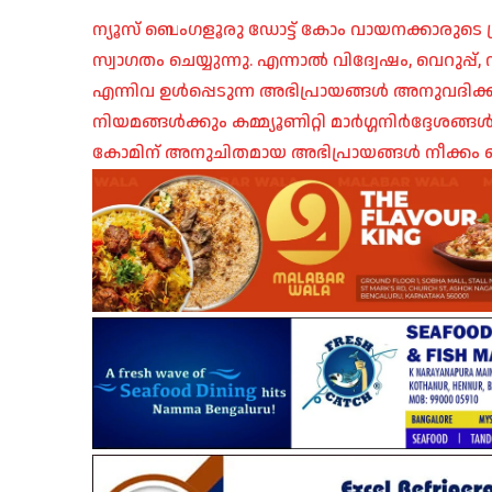
ന്യൂസ് ബെംഗളൂരു ഡോട്ട് കോം വായനക്കാരുടെ ശ്
സ്വാഗതം ചെയ്യുന്നു. എന്നാൽ വിദ്വേഷം, വെറുപ്
എന്നിവ ഉൾപ്പെടുന്ന അഭിപ്രായങ്ങൾ അനുവദിക്ക
നിയമങ്ങൾക്കും കമ്മ്യൂണിറ്റി മാർഗ്ഗനിർദ്ദേശങ്
കോമിന് അനുചിതമായ അഭിപ്രായങ്ങൾ നീക്കം ച