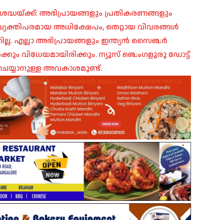
രദ്ധയ്ക്ക്: അഭിപ്രായങ്ങളും പ്രതികരണങ്ങളും
പ്, വ്യക്തിപരമായ അധിക്ഷേപം, തെറ്റായ വിവരങ്ങൾ
ില്ല. എല്ലാ അഭിപ്രായങ്ങളും ഇന്ത്യൻ സൈബർ
ങൾക്കും വിധേയമായിരിക്കും. ന്യൂസ് ബെംഗളൂരു ഡോട്ട്
െയ്യാനുള്ള അവകാശമുണ്ട്.