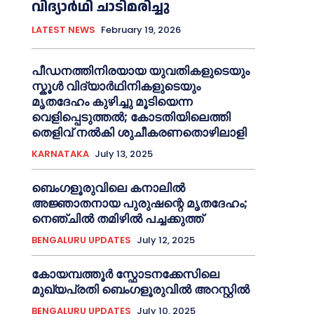
വിദ്യാർഥി ചാടിമരിച്ചു
LATEST NEWS
February 19, 2026
പീഡനത്തിനിരയായ യുവതികളുടെയും
സ്കൂൾ വിദ്യാർഥിനികളുടെയും
മൃതദേഹം കുഴിച്ചു മൂടിയെന്ന
വെളിപ്പെടുത്തൽ; കോടതിയിലെത്തി
തെളിവ് നൽകി ശുചീകരണതൊഴിലാളി
KARNATAKA
July 13, 2025
ബെംഗളൂരുവിലെ കനാലിൽ
അജ്ഞാതനായ പുരുഷന്റെ മൃതദേഹം;
നെഞ്ചിൽ തമിഴിൽ പച്ചക്കുത്ത്
BENGALURU UPDATES
July 12, 2025
കോയമ്പത്തൂർ സ്ഫോടനക്കേസിലെ
മുഖ്യപ്രതി ബെംഗളൂരുവിൽ അറസ്റ്റിൽ
BENGALURU UPDATES
July 10, 2025