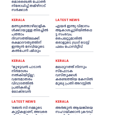
മൊബൈല്‍ ഫോണ്‍
നിരോധിച്ച്‌ തമിഴ്നാട്
സര്‍ക്കാര്‍
KERALA
LATEST NEWS
മത്സ്യത്തൊഴിലാളിക
എയര്‍ ഇന്ത്യ വിമാനം
ള്‍ക്കായുള്ള തിരച്ചില്‍
ആകാശച്ചുഴിയില്‍പ്പെ
പത്താം
ട്ട സംഭവം;
ദിവസത്തിലേക്ക്:
പൈലറ്റുമാരില്‍
രക്ഷാദൗത്യത്തിന്
ഒരാളുടെ ഡ്രഗ് ടെസ്റ്റ്
ഇന്ത്യൻ നേവിയുടെ
ഫലം പോസിറ്റീവ്
കല്‍പേനി ഷിപ്പും
KERALA
KERALA
“മുഴുവൻ പാടാൻ
മലപ്പുറത്ത് നിന്നും
നിര്‍ദേശം
സ്ഫോടക
നല്‍കിയിട്ടില്ല’;
വസ്തുക്കള്‍
വന്ദേമാതരം
കണ്ടെത്തിയ കേസില്‍
വിവാദത്തില്‍
മുഖ‍്യ പ്രതി അറസ്റ്റില്‍
പ്രതികരിച്ച്‌
ലോക്ഭവൻ
LATEST NEWS
KERALA
‘ജെൻ സി നമ്മുടെ
അര്‍ജുന്‍ ആയങ്കിയെ
കുട്ടികളാണ്, അവരെ
സഹായിക്കാൻ ക്രൗഡ്