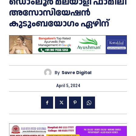
ഡൊംലൂർ മലയാളി ഫാമിലി
അസോസിയേഷൻ
കുടുംബയോഗം ഏഴിന്
By
Savre Digital
April 5, 2024