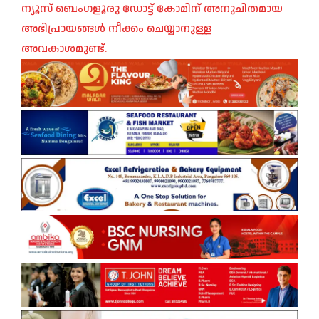
ന്യൂസ് ബെംഗളൂരു ഡോട്ട് കോമിന് അനുചിതമായ
അഭിപ്രായങ്ങൾ നീക്കം ചെയ്യാനുള്ള
അവകാശമുണ്ട്.