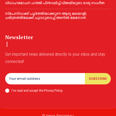
വിവാഹമോചന ഹര്‍ജി പിൻവലിച്ച്‌ വിജയ്‌യുടെ ഭാര്യ സംഗീത
സ്‌പേസ്‌വാക്ക് പൂര്‍ത്തിയാക്കുന്ന ആദ്യ മലയാളി;
ചരിത്രത്തിലേക്ക് ചുവടുവെച്ച്‌ അനില്‍ മേനോൻ
Newsletter
Get important news delivered directly to your inbox and stay
connected!
SUBSCRIBE
I've read and accept the Privacy Policy.
© News Bengaluru