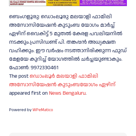
ബെംഗളൂരു: ഡൊംലൂരു മലയാളി ഫാമിലി
അസോസിയേഷൻ കുടുംബ യോഗം മാർച്ച്
ഏഴിന് വൈകിട്ട് 5 മുതൽ കേരള പവലിയനിൽ
നടക്കും.പ്രസിഡണ്ട് പി. തങ്കപ്പൻ അധ്യക്ഷത
വഹിക്കും. ഈ വർഷം നടത്താനിരിക്കുന്ന ഫുഡ്
മേളയേ കുറിച്ച് യോഗത്തിൽ ചർച്ചയുണ്ടാകും.
ഫോൺ: 9972330461
The post
ഡൊംലൂർ മലയാളി ഫാമിലി
അസോസിയേഷൻ കുടുംബയോഗം ഏഴിന്
appeared first on
News Bengaluru
.
Powered by
WPeMatico