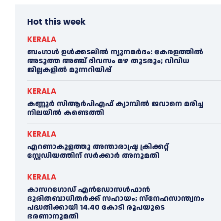
Hot this week
KERALA
ബംഗാൾ ഉൾക്കടലിൽ ന്യൂനമർദം: കേരളത്തിൽ
അടുത്ത അഞ്ച് ദിവസം മഴ തുടരും; വിവിധ
ജില്ലകളിൽ മുന്നറിയിപ്പ്
KERALA
കണ്ണൂര്‍ സിആര്‍പിഎഫ് ക്യാമ്പില്‍ ജവാനെ മരിച്ച
നിലയില്‍ കണ്ടെത്തി
KERALA
എറണാകുളത്തു അന്താരാഷ്ട്ര ക്രിക്കറ്റ്
സ്റ്റേഡിയത്തിന് സര്‍ക്കാര്‍ അനുമതി
KERALA
കാസറഗോഡ് എന്‍ഡോസള്‍ഫാന്‍
ദുരിതബാധിതര്‍ക്ക് സഹായം; സ്‌നേഹസാന്ത്വനം
പദ്ധതിക്കായി 14.40 കോടി രൂപയുടെ
ഭരണാനുമതി