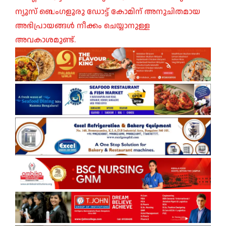
ന്യൂസ് ബെംഗളൂരു ഡോട്ട് കോമിന് അനുചിതമായ
അഭിപ്രായങ്ങൾ നീക്കം ചെയ്യാനുള്ള
അവകാശമുണ്ട്.