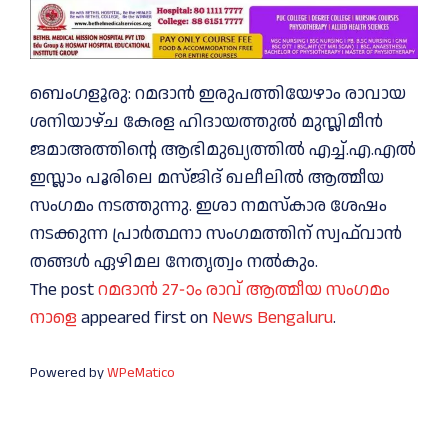
ബെംഗളൂരു: റമദാന്‍ ഇരുപത്തിയേഴാം രാവായ
ശനിയാഴ്ച കേരള ഹിദായത്തുൽ മുസ്ലിമീൻ
ജമാഅത്തിന്റെ ആഭിമുഖ്യത്തിൽ എച്ച്.എ.എൽ
ഇസ്ലാം പൂരിലെ മസ്ജിദ് ഖലീലിൽ ആത്മീയ
സംഗമം നടത്തുന്നു. ഇശാ നമസ്കാര ശേഷം
നടക്കുന്ന പ്രാർത്ഥനാ സംഗമത്തിന് സ്വഫ്‌വാൻ
തങ്ങൾ ഏഴിമല നേതൃത്വം നൽകും.
The post
റമദാന്‍ 27-ാം രാവ് ആത്മീയ സംഗമം
നാളെ
appeared first on
News Bengaluru
.
Powered by
WPeMatico