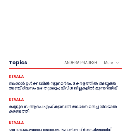
Topics
ANDHRA PRADESH
More
KERALA
ബംഗാൾ ഉൾക്കടലിൽ ന്യൂനമർദം: കേരളത്തിൽ അടുത്ത
അഞ്ച് ദിവസം മഴ തുടരും; വിവിധ ജില്ലകളിൽ മുന്നറിയിപ്പ്
KERALA
കണ്ണൂര്‍ സിആര്‍പിഎഫ് ക്യാമ്പില്‍ ജവാനെ മരിച്ച നിലയില്‍
കണ്ടെത്തി
KERALA
എറണാകുളത്തു അന്താരാഷ്ട്ര ക്രിക്കറ്റ് സ്റ്റേഡിയത്തിന്