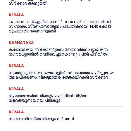
സര്‍ക്കാര്‍ അനുമതി
KERALA
കാസറഗോഡ് എന്‍ഡോസള്‍ഫാന്‍ ദുരിതബാധിതര്‍ക്ക്
സഹായം; സ്‌നേഹസാന്ത്വനം പദ്ധതിക്കായി 14.40 കോടി
രൂപയുടെ ഭരണാനുമതി
KARNATAKA
കർണാടകയിൽ കോണ്‍ഗ്രസ് നേതാവിനെ പട്ടാപ്പകല്‍
നഗരമധ്യത്തില്‍ വെടിവെച്ചു കൊന്നു; പ്രതി പിടിയില്‍
KERALA
സ്വാതന്ത്ര്യദിനാഘോഷങ്ങളില്‍ വന്ദേമാതരം പൂര്‍ണ്ണമായി
ആലപിക്കണം; നിര്‍ണ്ണായക ഉത്തരവിറക്കി സര്‍ക്കാര്‍
KERALA
ചൂരല്‍മലയില്‍ വീണ്ടും പുലി ഭീതി; വീട്ടിലെ
വളര്‍ത്തുനായയെ പിടികൂടി
KERALA
സ്വർണ വിലയില്‍ വീണ്ടും വർധനവ്