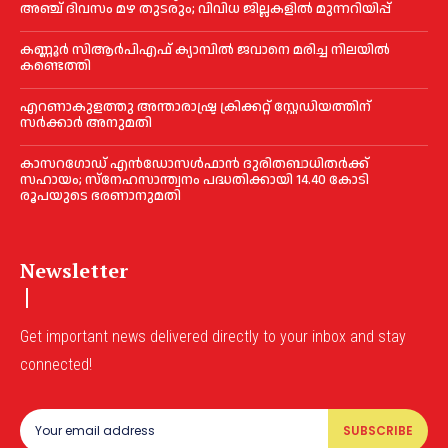
അഞ്ച് ദിവസം മഴ തുടരും; വിവിധ ജില്ലകളിൽ മുന്നറിയിപ്പ്
കണ്ണൂര്‍ സിആര്‍പിഎഫ് ക്യാമ്പില്‍ ജവാനെ മരിച്ച നിലയില്‍
കണ്ടെത്തി
എറണാകുളത്തു അന്താരാഷ്ട്ര ക്രിക്കറ്റ് സ്റ്റേഡിയത്തിന്
സര്‍ക്കാര്‍ അനുമതി
കാസറഗോഡ് എന്‍ഡോസള്‍ഫാന്‍ ദുരിതബാധിതര്‍ക്ക്
സഹായം; സ്‌നേഹസാന്ത്വനം പദ്ധതിക്കായി 14.40 കോടി
രൂപയുടെ ഭരണാനുമതി
Newsletter
Get important news delivered directly to your inbox and stay
connected!
SUBSCRIBE