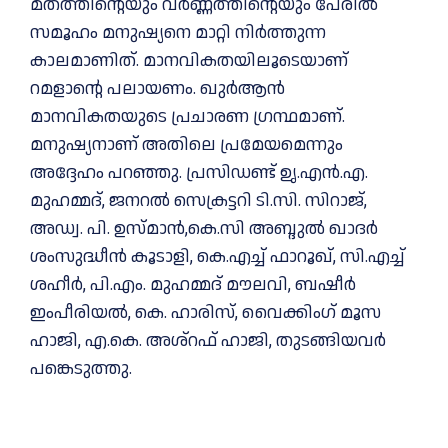
മതത്തിന്റെയും വര്‍ണ്ണത്തിന്റെയും പേരില്‍
സമൂഹം മനുഷ്യനെ മാറ്റി നിര്‍ത്തുന്ന
കാലമാണിത്. മാനവികതയിലൂടെയാണ്
റമളാന്റെ പലായണം. ഖുര്‍ആന്‍
മാനവികതയുടെ പ്രചാരണ ഗ്രന്ഥമാണ്.
മനുഷ്യനാണ് അതിലെ പ്രമേയമെന്നും
അദ്ദേഹം പറഞ്ഞു. പ്രസിഡണ്ട് ഉൃ.എന്‍.എ.
മുഹമ്മദ്, ജനറല്‍ സെക്രട്ടറി ടി.സി. സിറാജ്,
അഡ്വ. പി. ഉസ്മാന്‍,കെ.സി അബ്ദുല്‍ ഖാദര്‍
ശംസുദ്ധീന്‍ കൂടാളി, കെ.എച്ച് ഫാറൂഖ്, സി.എച്ച്
ശഹീര്‍, പി.എം. മുഹമ്മദ് മൗലവി, ബഷീര്‍
ഇംപീരിയല്‍, കെ. ഹാരിസ്, വൈക്കിംഗ് മൂസ
ഹാജി, എ.കെ. അശ്‌റഫ് ഹാജി, തുടങ്ങിയവര്‍
പങ്കെടുത്തു.