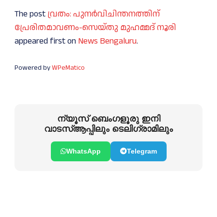
The post
വ്രതം: പുനർവിചിന്തനത്തിന്
പ്രേരിതമാവണം-സെയ്തു മുഹമ്മദ് നൂരി
appeared first on
News Bengaluru
.
Powered by
WPeMatico
ന്യൂസ് ബെംഗളൂരു ഇനി
വാടസ്ആപ്പിലും ടെലിഗ്രാമിലും
WhatsApp
Telegram