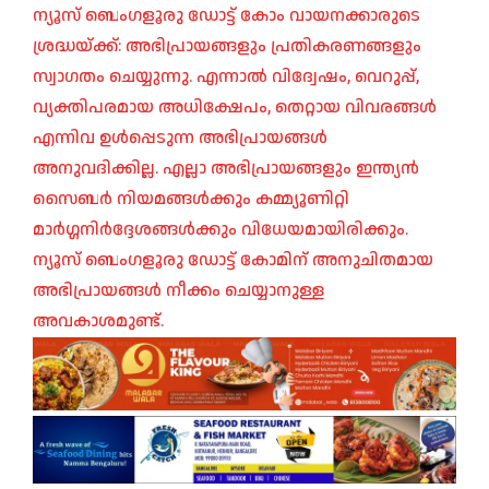
ന്യൂസ് ബെംഗളൂരു ഡോട്ട് കോം വായനക്കാരുടെ
ശ്രദ്ധയ്ക്ക്: അഭിപ്രായങ്ങളും പ്രതികരണങ്ങളും
സ്വാഗതം ചെയ്യുന്നു. എന്നാൽ വിദ്വേഷം, വെറുപ്പ്,
വ്യക്തിപരമായ അധിക്ഷേപം, തെറ്റായ വിവരങ്ങൾ
എന്നിവ ഉൾപ്പെടുന്ന അഭിപ്രായങ്ങൾ
അനുവദിക്കില്ല. എല്ലാ അഭിപ്രായങ്ങളും ഇന്ത്യൻ
സൈബർ നിയമങ്ങൾക്കും കമ്മ്യൂണിറ്റി
മാർഗ്ഗനിർദ്ദേശങ്ങൾക്കും വിധേയമായിരിക്കും.
ന്യൂസ് ബെംഗളൂരു ഡോട്ട് കോമിന് അനുചിതമായ
അഭിപ്രായങ്ങൾ നീക്കം ചെയ്യാനുള്ള
അവകാശമുണ്ട്.