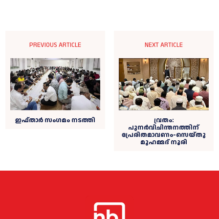
PREVIOUS ARTICLE
NEXT ARTICLE
ഇഫ്താർ സംഗമം നടത്തി
വ്രതം:
പുനർവിചിന്തനത്തിന്
പ്രേരിതമാവണം-സെയ്തു
മുഹമ്മദ് നൂരി