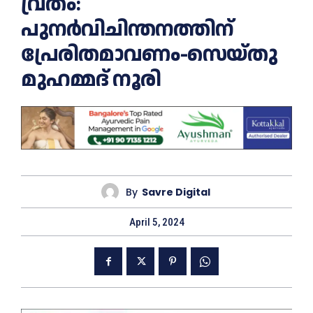
വ്രതം:
പുനർവിചിന്തനത്തിന്
പ്രേരിതമാവണം-സെയ്തു
മുഹമ്മദ് നൂരി
By
Savre Digital
April 5, 2024