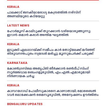
KERALA
പാലക്കാട് ജനകീയാരോഗ്യ കേന്ദ്രത്തില്‍ നഴ്‌സിന്
അണലിയുടെ കടിയേറ്റു
LATEST NEWS
ഹോർമൂസ് കടലിടുക്ക് തുറക്കാൻ വഴിയൊരുങ്ങുന്നു;
ഇറാൻ-ഒമാൻ കരാർ അന്തിമ ഘട്ടത്തിൽ
KERALA
ഇടുക്കി ഏലപ്പാറയ്ക്ക് സമീപം കാര്‍ തോട്ടിലേക്ക് മറിഞ്ഞ്
തിരുവനന്തപുരം സ്വദേശി മരിച്ചു; മൂന്നുപേര്‍ക്ക് പരുക്ക്
KARNATAKA
കോൺഗ്രസിലെ അതൃപ്തി തീർക്കാൻ രൺദീപ് സിംഗ്
സുര്‍ജേവാല ബെംഗളൂരുവിൽ, എം.എൽ.എമാരുമായി
നിർണായക ചർച്ച
KERALA
കാസറഗോഡ്‌ പോലീസുകാരനെ കാണാതായി; മൊബൈൽ
ടവർ ലൊക്കേഷൻ മൈസൂരുവിൽ, അന്വേഷണം ഊർജിതം
BENGALURU UPDATES