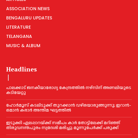
ASSOCIATION NEWS
BENGALURU UPDATES
LITERATURE
TELANGANA
MUSIC & ALBUM
Headlines
പാലക്കാട് ജനകീയാരോഗ്യ കേന്ദ്രത്തില്‍ നഴ്‌സിന് അണലിയുടെ
കടിയേറ്റു
ഹോർമൂസ് കടലിടുക്ക് തുറക്കാൻ വഴിയൊരുങ്ങുന്നു; ഇറാൻ-
ഒമാൻ കരാർ അന്തിമ ഘട്ടത്തിൽ
ഇടുക്കി ഏലപ്പാറയ്ക്ക് സമീപം കാര്‍ തോട്ടിലേക്ക് മറിഞ്ഞ്
തിരുവനന്തപുരം സ്വദേശി മരിച്ചു; മൂന്നുപേര്‍ക്ക് പരുക്ക്