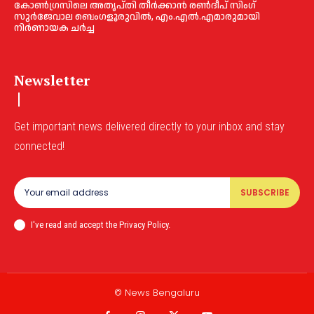
കോൺഗ്രസിലെ അതൃപ്തി തീർക്കാൻ രൺദീപ് സിംഗ്
സുര്‍ജേവാല ബെംഗളൂരുവിൽ, എം.എൽ.എമാരുമായി
നിർണായക ചർച്ച
Newsletter
Get important news delivered directly to your inbox and stay
connected!
SUBSCRIBE
I've read and accept the Privacy Policy.
© News Bengaluru