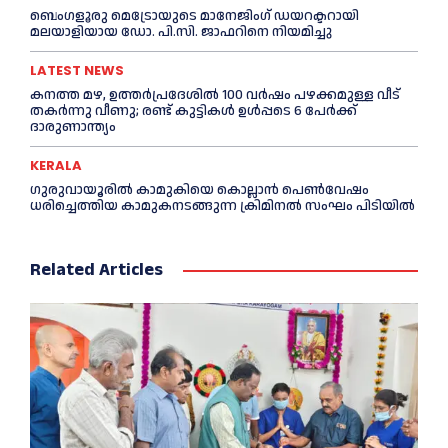
ബെംഗളൂരു മെട്രോയുടെ മാനേജിംഗ് ഡയറക്ടറായി
മലയാളിയായ ഡോ. പി.സി. ജാഫറിനെ നിയമിച്ചു
LATEST NEWS
കനത്ത മഴ, ഉത്തര്‍പ്രദേശില്‍ 100 വർഷം പഴക്കമുള്ള വീട്
തകർന്നു വീണു; രണ്ട് കുട്ടികള്‍ ഉള്‍പ്പടെ 6 പേര്‍ക്ക്
ദാരുണാന്ത്യം
KERALA
ഗുരുവായൂരില്‍ കാമുകിയെ കൊല്ലാൻ പെണ്‍വേഷം
ധരിച്ചെത്തിയ കാമുകനടങ്ങുന്ന ക്രിമിനൽ സംഘം പിടിയില്‍
Related Articles