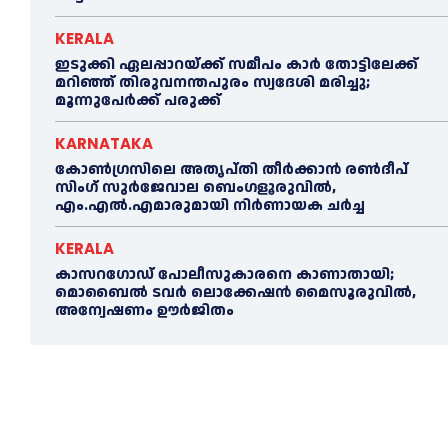
KERALA
ഇടുക്കി ഏലപ്പാറയ്ക്ക് സമീപം കാര്‍ തോട്ടിലേക്ക്
മറിഞ്ഞ് തിരുവനന്തപുരം സ്വദേശി മരിച്ചു;
മൂന്നുപേര്‍ക്ക് പരുക്ക്
KARNATAKA
കോൺഗ്രസിലെ അതൃപ്തി തീർക്കാൻ രൺദീപ്
സിംഗ് സുര്‍ജേവാല ബെംഗളൂരുവിൽ,
എം.എൽ.എമാരുമായി നിർണായക ചർച്ച
KERALA
കാസറഗോഡ്‌ പോലീസുകാരനെ കാണാതായി;
മൊബൈൽ ടവർ ലൊക്കേഷൻ മൈസൂരുവിൽ,
അന്വേഷണം ഊർജിതം