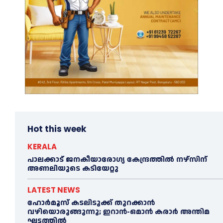
Hot this week
KERALA
പാലക്കാട് ജനകീയാരോഗ്യ കേന്ദ്രത്തില്‍ നഴ്‌സിന്
അണലിയുടെ കടിയേറ്റു
LATEST NEWS
ഹോർമൂസ് കടലിടുക്ക് തുറക്കാൻ
വഴിയൊരുങ്ങുന്നു; ഇറാൻ-ഒമാൻ കരാർ അന്തിമ
ഘട്ടത്തിൽ